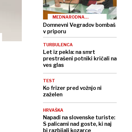
MEDNARODNA
TIRALICA
Domnevni Vegradov bombaš
v priporu
TURBULENCA
Let iz pekla: na smrt
prestrašeni potniki kričali na
ves glas
TEST
Ko frizer pred vožnjo ni
zaželen
HRVAŠKA
Napadi na slovenske turiste:
S palicami nad goste, ki naj
bi razbijali kozarce