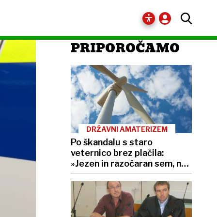
PRIPOROČAMO
DRŽAVNI AMATERIZEM
Po škandalu s staro
veternico brez plačila:
»Jezen in razočaran sem, nad
vsem«