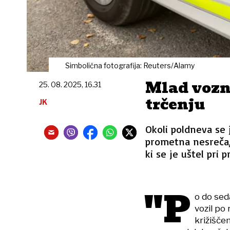
Simbolična fotografija: Reuters/Alamy
Mlad vozn
25. 08. 2025, 16.31
trčenju
JK
Okoli poldneva se j
prometna nesreča, 
ki se je uštel pri 
"P
o do sed
vozil po 
križiščem