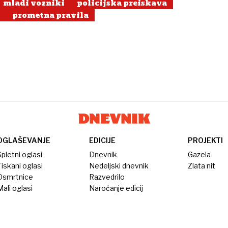
mladi vozniki
policijska preiskava
prometna pravila
OGLAŠEVANJE
EDICIJE
PROJEKTI
pletni oglasi
Dnevnik
Gazela
iskani oglasi
Nedeljski dnevnik
Zlata nit
Osmrtnice
Razvedrilo
ali oglasi
Naročanje edicij