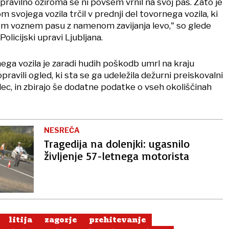
ravilno oziroma se ni povsem vrnil na svoj pas. Zato je
 svojega vozila trčil v prednji del tovornega vozila, ki
em voznem pasu z namenom zavijanja levo," so glede
olicijski upravi Ljubljana.
ega vozila je zaradi hudih poškodb umrl na kraju
opravili ogled, ki sta se ga udeležila dežurni preiskovalni
ilec, in zbirajo še dodatne podatke o vseh okoliščinah
NESREČA
Tragedija na dolenjki: ugasnilo
življenje 57-letnega motorista
litija
zagorje
prehitevanje