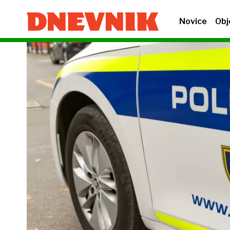
Novice
Obj