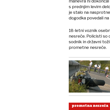
manevra ni dokončal p
s prednjim levim delom
je stalo na nasprotn
dogodka povedali na P
18-letni voznik osebn
nesreče. Policisti so 
sodnik in državni tož
prometne nesreče.
prometna nesreča