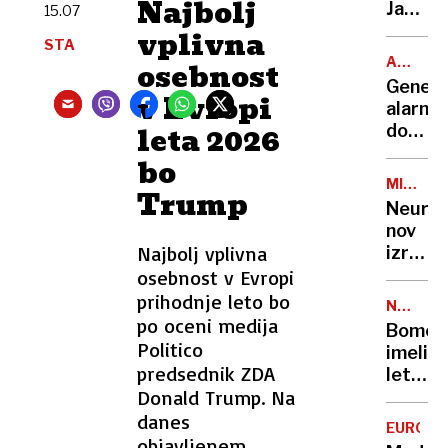
Najbolj
ZDA
Jaka
15.07
nakita
in
izstopi
vplivna
STA
Evropo
iz
ANONIM
osebnost
taksija
DAROVA
Genets
in
v Evropi
alarm:
izginil
leta 2026
donato
sperm
bo
z
MINIST
Trump
rizično
ZA
Neurad
mutaci
DELO
nov
oplodil
Najbolj vplivna
izraču
skoraj
življen
osebnost v Evropi
200
strošk
prihodnje leto bo
žensk
NEGOTO
in
po oceni medija
VREME
Bomo
dvig
Politico
imeli
minima
predsednik ZDA
letos
plače
Donald Trump. Na
bel
božič?
danes
EUROPO
Vremen
objavljenem