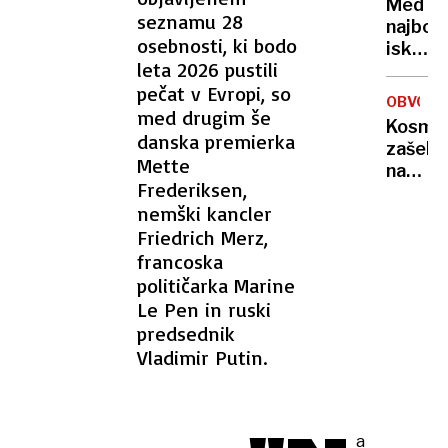
Med
opozar
seznamu 28
najbolj
na
osebnosti, ki bodo
iskani
ključn
leta 2026 pustili
evrops
prelom
pečat v Evropi, so
ubežni
sredi
OBVOZN
tudi
med drugim še
mesec
Kosmat
več
danska premierka
zašel
Sloven
Mette
na
Frederiksen,
avtoce
nemški kancler
rešila
Friedrich Merz,
sta
ga
francoska
Darsov
političarka Marine
vzdrže
Le Pen in ruski
predsednik
Vladimir Putin.
a