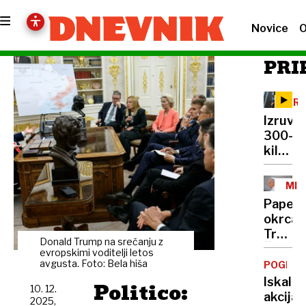
Novice
O
PRI
DR
Izruval
300-
kilogr
sef
in
MIR
odnesl
NA
Papež
za
okrcal
več
Trumpa
sto
Donald Trump na srečanju z
Želi
evropskimi voditelji letos
tisoč
razbiti
avgusta. Foto: Bela hiša
POGREŠ
evrov
zavezn
Iskalna
Politico:
gotovi
10. 12.
med
akcija:
in
2025,