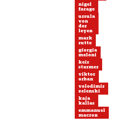
nigel
farage
ursula
von
der
leyen
mark
rutte
giorgia
meloni
keir
starmer
viktor
orban
volodimir
zelenski
kaja
kallas
emmanuel
macron