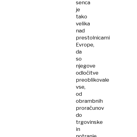
senca
je
tako
velika
nad
prestolnicami
Evrope,
da
so
njegove
odločitve
preoblikovale
vse,
od
obrambnih
proračunov
do
trgovinske
in
notranje