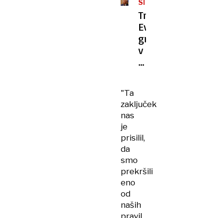
SEVERNOATLANTSKI
ODNOSI
Trump:
Evropa
gre
v
napačno
smer
"Ta
zaključek
nas
je
prisilil,
da
smo
prekršili
eno
od
naših
pravil.