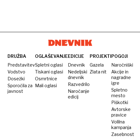
DRUŽBA
OGLAŠEVANJE
EDICIJE
PROJEKTI
POGOJI
Predstavitev
Spletni oglasi
Dnevnik
Gazela
Naročniški
Vodstvo
Tiskani oglasi
Nedeljski
Zlata nit
Akcije in
dnevnik
nagradne
Dosežki
Osmrtnice
igre
Razvedrilo
Sporočila za
Mali oglasi
Spletno
javnost
Naročanje
mesto
edicij
Piškotki
Avtorske
pravice
Volilna
kampanja
Zasebnost