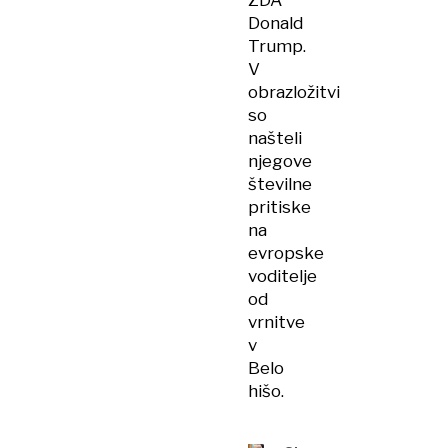
ZDA
Donald
Trump.
V
obrazložitvi
so
našteli
njegove
številne
pritiske
na
evropske
voditelje
od
vrnitve
v
Belo
hišo.