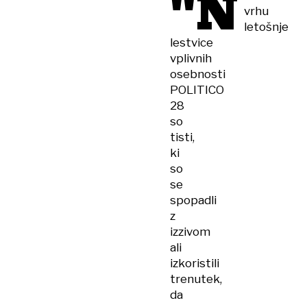
"N
vrhu
letošnje
lestvice
vplivnih
osebnosti
POLITICO
28
so
tisti,
ki
so
se
spopadli
z
izzivom
ali
izkoristili
trenutek,
da