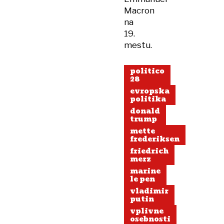
Macron
na
19.
mestu.
politico
28
evropska
politika
donald
trump
mette
frederiksen
friedrich
merz
marine
le pen
vladimir
putin
vplivne
osebnosti