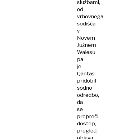
službami,
od
vrhovnega
sodišča
v
Novem
Južnem
Walesu
pa
je
Qantas
pridobil
sodno
odredbo,
da
se
prepreči
dostop,
pregled,
objava,