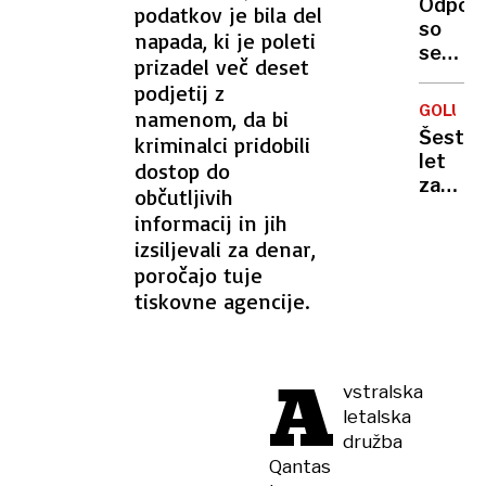
Odpove
podatkov je bila del
ali je
NESREČ
so
napada, ki je poleti
tudi
senzorj
vaš
prizadel več deset
in
avto
podjetij z
piloti:
med
GOLUFIJ
namenom, da bi
letalo
njimi
Šest
kriminalci pridobili
z
let
dostop do
220
zapora
občutljivih
potniki
za
kot
informacij in jih
lažneg
kamen
izsiljevali za denar,
pilota,
padlo
poročajo tuje
ki je
z
tiskovne agencije.
živel
neba
na
račun
A
drugih
vstralska
letalska
družba
Qantas