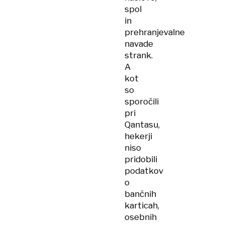
spol
in
prehranjevalne
navade
strank.
A
kot
so
sporočili
pri
Qantasu,
hekerji
niso
pridobili
podatkov
o
bančnih
karticah,
osebnih