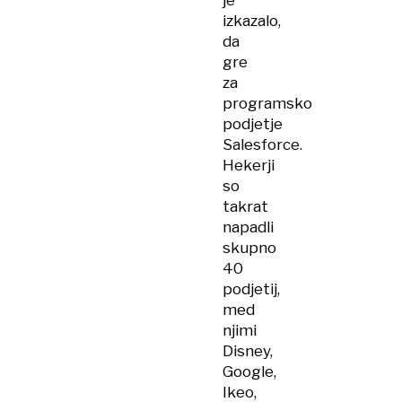
je
izkazalo,
da
gre
za
programsko
podjetje
Salesforce.
Hekerji
so
takrat
napadli
skupno
40
podjetij,
med
njimi
Disney,
Google,
Ikeo,