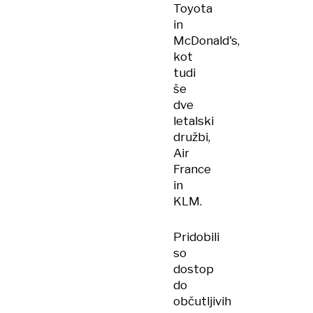
Toyota
in
McDonald's,
kot
tudi
še
dve
letalski
družbi,
Air
France
in
KLM.
Pridobili
so
dostop
do
občutljivih