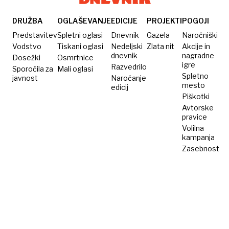
DRUŽBA
OGLAŠEVANJE
EDICIJE
PROJEKTI
POGOJI
Predstavitev
Spletni oglasi
Dnevnik
Gazela
Naročniški
Vodstvo
Tiskani oglasi
Nedeljski
Zlata nit
Akcije in
dnevnik
nagradne
Dosežki
Osmrtnice
igre
Razvedrilo
Sporočila za
Mali oglasi
Spletno
javnost
Naročanje
mesto
edicij
Piškotki
Avtorske
pravice
Volilna
kampanja
Zasebnost