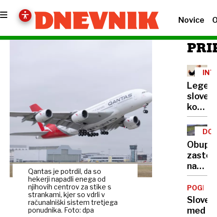
Novice
O
PRI
INT
Legen
sloven
komedi
združil
moči:
DOG
Peška
Obupe
o
zastoj
tem,
na
kdo
Qantas je potrdil, da so
primor
hekerji napadli enega od
je
avtoce
njihovih centrov za stike s
POGLOB
najduho
strankami, kjer so vdrli v
zamud
Sloveni
računalniški sistem tretjega
že
med
ponudnika. Foto: dpa