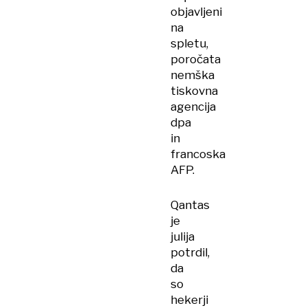
objavljeni
na
spletu,
poročata
nemška
tiskovna
agencija
dpa
in
francoska
AFP.
Qantas
je
julija
potrdil,
da
so
hekerji