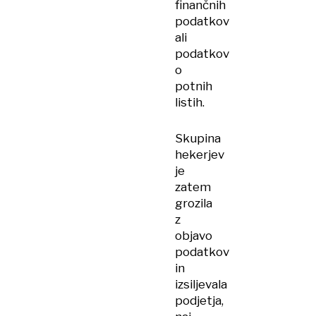
finančnih
podatkov
ali
podatkov
o
potnih
listih.
Skupina
hekerjev
je
zatem
grozila
z
objavo
podatkov
in
izsiljevala
podjetja,