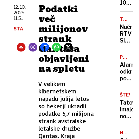
30
10
Podatki
12. 10.
minut,
najbolj
2025,
težave
več
na
11.51
TV
tudi
svetu
TE
milijonov
Načrt
drugo
STA
za
GLEDA
RTV
strank
upokoj
Sloveni
sanje
Qantasa
manj
ali
zaposle
objavljeni
past?
PODNEB
več
SPREME
Alarma
na spletu
digital
odkritj
vsebin
pod
in
V velikem
Antark
otrošk
kibernetskem
nanadz
kanal
ŠTEVIL
napadu julija letos
izteka
Tatovi
so hekerji ukradli
metan
imajo
podatke 5,7 milijona
nove
strank avstralske
najljub
letalske družbe
tarče.
NAJVEČ
Qantas. Kraja
Preveri
LETALS