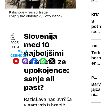
simp
petd
in
še
zaščit
Kakšno je v resnici tretje
KITAJS
življenjsko obdobje? / Foto: iStock
mogo
S
Strok
potniš
ima
superv
Slovenija
12.
spod
postavi
10.
odgo
novi
med 10
2025,
ZVEZDE
mejnik:
08.51
najboljšimi
META
450
Tedens
ČERNOGA
km/h
horosk
na svetu za
na
eno
testni
upokojence:
od
vožnji
zname
sanje ali
POTROŠ
mora
KOTIČE
ta
Barva
past?
teden
jajca
pustiti
ni
Raziskava nas uvršča
vse
pomem
v sam vrh izbranih
staro
glede