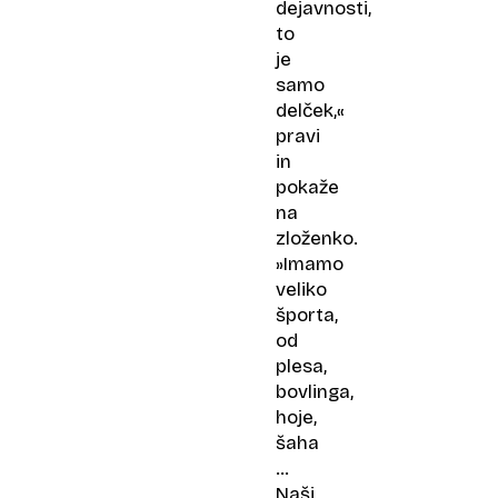
dejavnosti,
to
je
samo
delček,«
pravi
in
pokaže
na
zloženko.
»Imamo
veliko
športa,
od
plesa,
bovlinga,
hoje,
šaha
…
Naši