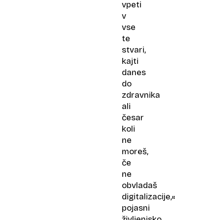
vpeti
v
vse
te
stvari,
kajti
danes
do
zdravnika
ali
česar
koli
ne
moreš,
če
ne
obvladaš
digitalizacije,«
pojasni
življenjsko