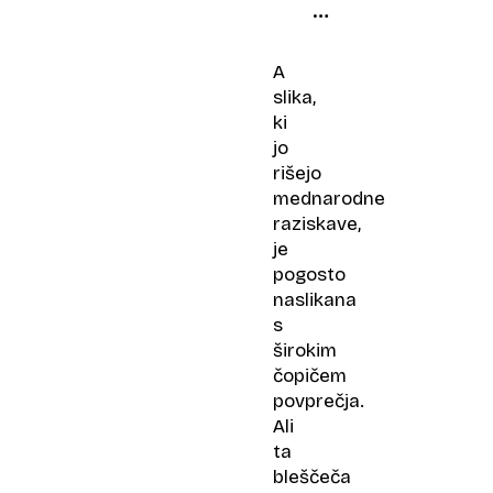
boki
in
trenira
A
možgane
slika,
ki
jo
rišejo
mednarodne
raziskave,
je
pogosto
naslikana
s
širokim
čopičem
povprečja.
Ali
ta
bleščeča