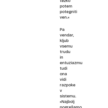
težko
potem
potegniti
ven.«
Pa
vendar,
kljub
vsemu
trudu
in
entuziazmu
tudi
ona
vidi
razpoke
v
sistemu.
»Najbolj
pogrešamo