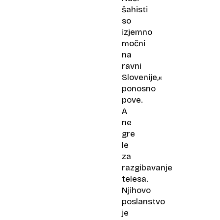
šahisti
so
izjemno
močni
na
ravni
Slovenije,«
ponosno
pove.
A
ne
gre
le
za
razgibavanje
telesa.
Njihovo
poslanstvo
je