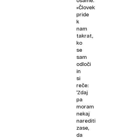
osame.
»Človek
pride
k
nam
takrat,
ko
se
sam
odloči
in
si
reče:
'Zdaj
pa
moram
nekaj
narediti
zase,
da