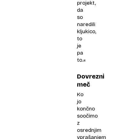
projekt,
da
so
naredili
kljukico,
to
je
pa
to.«
Dovrezni
meč
Ko
jo
končno
soočimo
z
osrednjim
vprašanjem