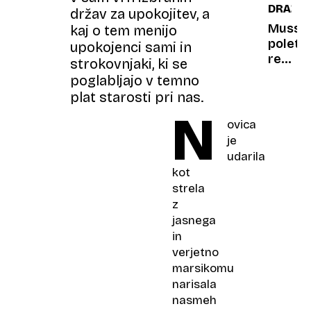
DRAŽB
za
kakovo
držav za upokojitev, a
seboj
šteje
Mussol
kaj o tem menijo
samo
poletn
upokojenci sami in
ena
rezide
strokovnjaki, ki se
stvar
bodo
poglabljajo v temno
(in
prodali
plat starosti pri nas.
to ni
na
N
lupina)
dražbi
ovica
je
udarila
kot
strela
z
jasnega
in
verjetno
marsikomu
narisala
nasmeh