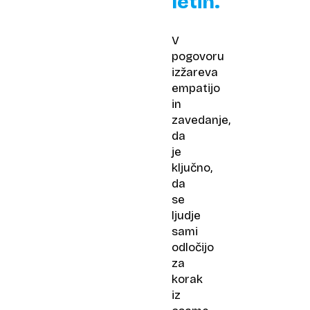
letih.
V
pogovoru
izžareva
empatijo
in
zavedanje,
da
je
ključno,
da
se
ljudje
sami
odločijo
za
korak
iz