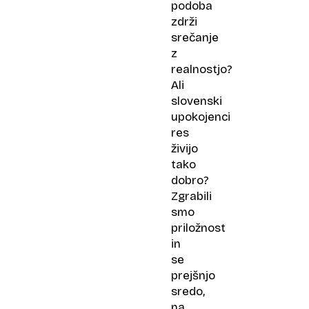
podoba
zdrži
srečanje
z
realnostjo?
Ali
slovenski
upokojenci
res
živijo
tako
dobro?
Zgrabili
smo
priložnost
in
se
prejšnjo
sredo,
na