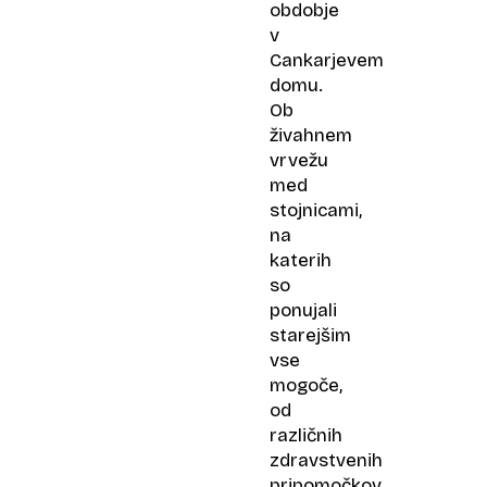
obdobje
v
Cankarjevem
domu.
Ob
živahnem
vrvežu
med
stojnicami,
na
katerih
so
ponujali
starejšim
vse
mogoče,
od
različnih
zdravstvenih
pripomočkov