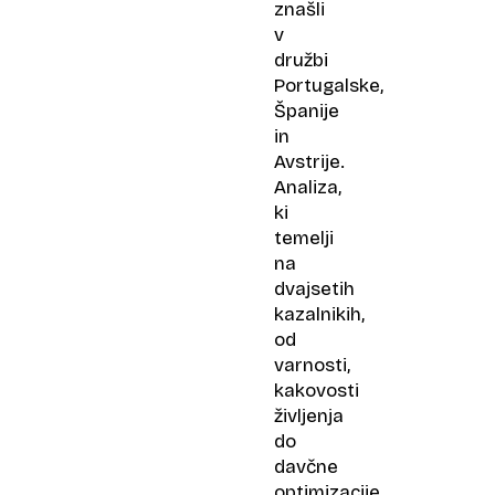
znašli
v
družbi
Portugalske,
Španije
in
Avstrije.
Analiza,
ki
temelji
na
dvajsetih
kazalnikih,
od
varnosti,
kakovosti
življenja
do
davčne
optimizacije,