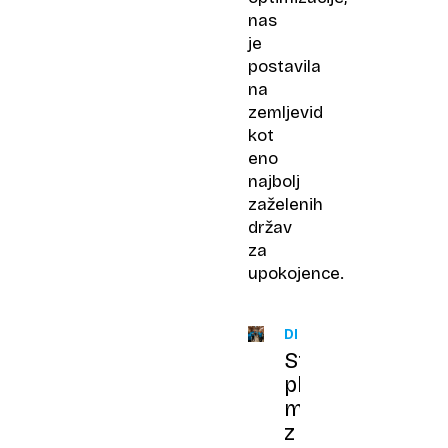
nas
je
postavila
na
zemljevid
kot
eno
najbolj
zaželenih
držav
za
upokojence.
DRUŽBA
Starost
pleše,
miga
z