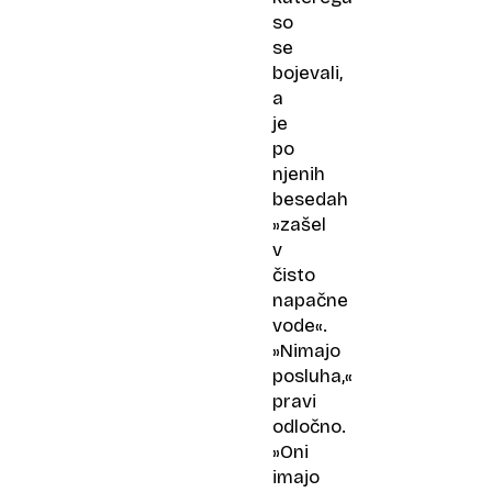
so
se
bojevali,
a
je
po
njenih
besedah
»zašel
v
čisto
napačne
vode«.
»Nimajo
posluha,«
pravi
odločno.
»Oni
imajo