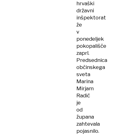
hrvaški
državni
inšpektorat
že
v
ponedeljek
pokopališče
zaprl.
Predsednica
občinskega
sveta
Marina
Mirjam
Radić
je
od
župana
zahtevala
pojasnilo.