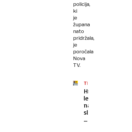
policija,
ki
je
župana
nato
pridržala,
je
poročala
Nova
TV.
TEREZA
KESOVIJA
Hrvaška
legenda
napovedala
slovo:
iskrena
izpoved