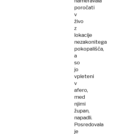
nameravala
poročati
v
živo
z
lokacije
nezakonitega
pokopališča,
a
so
jo
vpleteni
v
afero,
med
njimi
župan,
napadli.
Posredovala
je