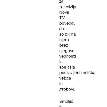
za
televizijo
Nova
TV
povedal,
da
so bili na
njem
brez
njegove
vednosti
in
soglasja
postavljeni mrliška
vežica
in
grobovi.
Smoljić
je