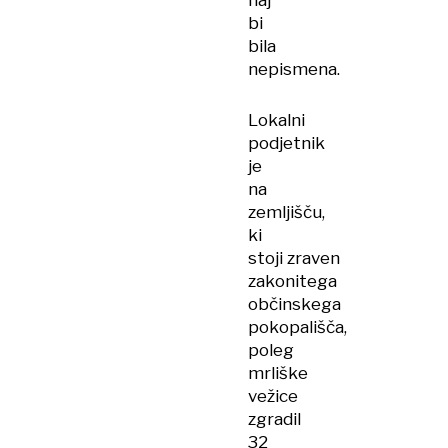
naj
bi
bila
nepismena.
Lokalni
podjetnik
je
na
zemljišču,
ki
stoji zraven
zakonitega
občinskega
pokopališča,
poleg
mrliške
vežice
zgradil
32