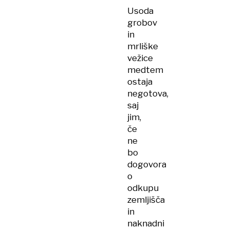
o
Usoda
Titu,
grobov
Tuđmanu,
in
bolečini
mrliške
in
vežice
ljubezni
medtem
ostaja
negotova,
saj
jim,
če
ne
bo
dogovora
o
odkupu
zemljišča
in
naknadni