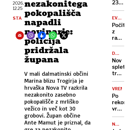
nezakonitega
zapor
236
2026,
mu
12.25
milijon
pokopališča
ne
v
EVROPA
STA
napadli
bo
štirih
GORI
Počitn
treba
mesec
novinarje:
z
policija
razgl
na
pridržala
požar:
DRUŽBE
župana
postaj
OMREŽJ
Nov
poletni
spletni
požari
V mali dalmatinski občini
trend
vse
skrbi
Marina blizu Trogirja je
hujši?
stroko
hrvaška Nova TV razkrila
VREME
osamlj
nezakonito zasebno
Po
postaj
pokopališče z mrliško
rekor
zažele
vežico in več kot 30
vročin
življen
grobovi. Župan občine
valu
slog
bomo
Ante Mamut je priznal, da
NEZAKO
končno
gre za nezakonito
NASELB