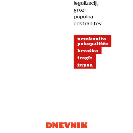
legalizaciji,
grozi
popolna
odstranitev.
nezakonito
pokopališče
hrvaška
trogir
župan