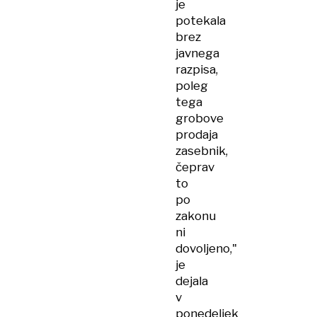
je
potekala
brez
javnega
razpisa,
poleg
tega
grobove
prodaja
zasebnik,
čeprav
to
po
zakonu
ni
dovoljeno,"
je
dejala
v
ponedeljek