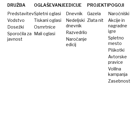
DRUŽBA
OGLAŠEVANJE
EDICIJE
PROJEKTI
POGOJI
Predstavitev
Spletni oglasi
Dnevnik
Gazela
Naročniški
Vodstvo
Tiskani oglasi
Nedeljski
Zlata nit
Akcije in
dnevnik
nagradne
Dosežki
Osmrtnice
igre
Razvedrilo
Sporočila za
Mali oglasi
Spletno
javnost
Naročanje
mesto
edicij
Piškotki
Avtorske
pravice
Volilna
kampanja
Zasebnost