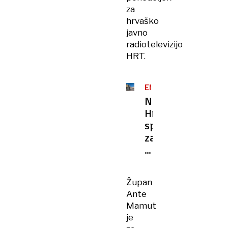
za
hrvaško
javno
radiotelevizijo
HRT.
ENERGIJSKE
PIJAČE
Na
Hrvaškem
sprejemajo
zakon,
zaradi
katerega
bodo
Župan
morali
Ante
v
Mamut
lokalih
je
zavračati