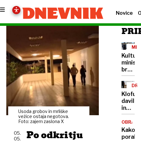
Novice
O
PRI
MIN
IN
Kultur
PRE
minist
brez
lastne
šoferja
DRU
Cigler
NAS
Klofuta
Kralj
davil
za
in
avto
Usoda grobov in mrliške
grozil
vežice ostaja negotova.
plačuj
z
Foto: zajem zaslona X
OBRAM
najvišj
nožem,
Kako
Po odkritju
bonite
05.
v
porabit
05.