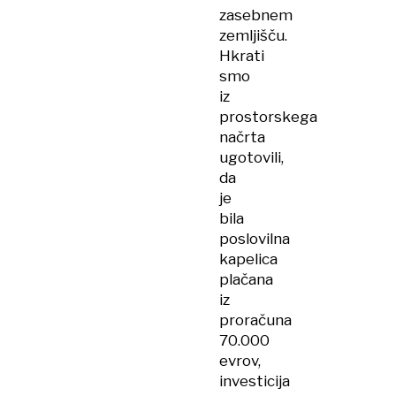
zasebnem
zemljišču.
Hkrati
smo
iz
prostorskega
načrta
ugotovili,
da
je
bila
poslovilna
kapelica
plačana
iz
proračuna
70.000
evrov,
investicija