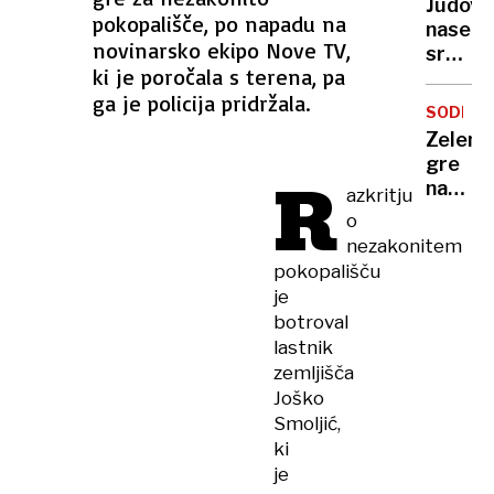
Judovs
dočaka
pokopališče, po napadu na
naselje
ohladi
novinarsko ekipo Nove TV,
sredi
ki je poročala s terena, pa
noči
ga je policija pridržala.
požgal
SODELO
palest
Zelens
vas
gre
R
na
na
azkritju
Zahod
obisk
o
bregu,
k
nezakonitem
več
Vučiću
pokopališču
ranjeni
"To
je
je za
botroval
Ruse
lastnik
udarec
zemljišča
v
Joško
obraz"
Smoljić,
ki
je