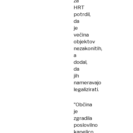
za
del
HRT
gostov
potrdil,
da
je
večina
objektov
nezakonitih,
a
dodal,
da
jih
nameravajo
legalizirati.
"Občina
je
zgradila
poslovilno
kapelico.