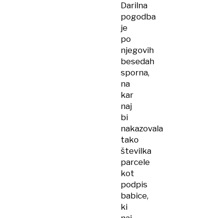
Darilna
pogodba
je
po
njegovih
besedah
sporna,
na
kar
naj
bi
nakazovala
tako
številka
parcele
kot
podpis
babice,
ki