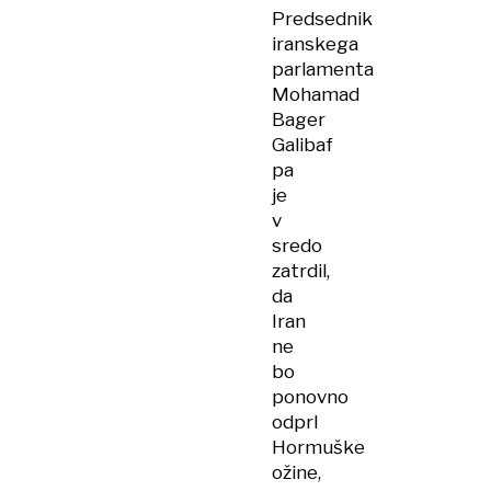
to
Predsednik
pomeni
iranskega
za
parlamenta
nafto,
Mohamad
plin
Bager
in
Galibaf
druge
pa
cene?
je
v
sredo
zatrdil,
da
Iran
ne
bo
ponovno
odprl
Hormuške
ožine,