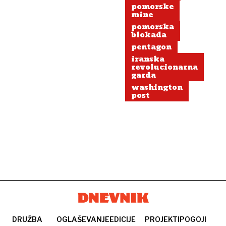
pomorske
mine
pomorska
blokada
pentagon
iranska
revolucionarna
garda
washington
post
DRUŽBA
OGLAŠEVANJE
EDICIJE
PROJEKTI
POGOJI