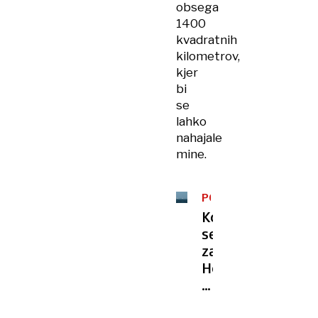
obsega
1400
kvadratnih
kilometrov,
kjer
bi
se
lahko
nahajale
mine.
POJASNILO
Ko
se
zapre
Hormuška
ožina:
Kaj