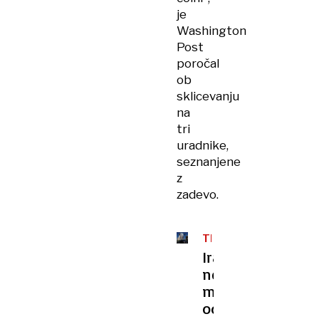
je
Washington
Post
poročal
ob
sklicevanju
na
tri
uradnike,
seznanjene
z
zadevo.
TEHERAN
VZTRAJA
Iran:
ne
moremo
odpreti