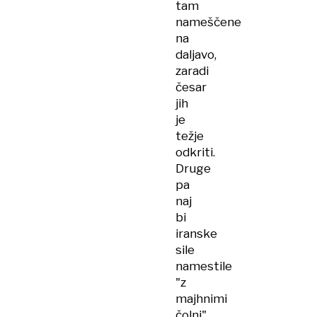
tam
nameščene
na
daljavo,
zaradi
česar
jih
je
težje
odkriti.
Druge
pa
naj
bi
iranske
sile
namestile
"z
majhnimi
čolni",