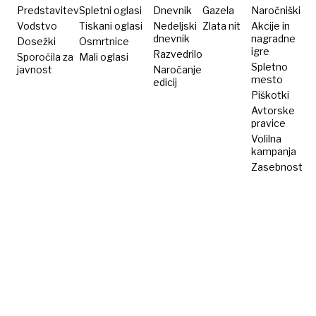
Predstavitev
Spletni oglasi
Dnevnik
Gazela
Naročniški
Vodstvo
Tiskani oglasi
Nedeljski
Zlata nit
Akcije in
dnevnik
nagradne
Dosežki
Osmrtnice
igre
Razvedrilo
Sporočila za
Mali oglasi
Spletno
javnost
Naročanje
mesto
edicij
Piškotki
Avtorske
pravice
Volilna
kampanja
Zasebnost