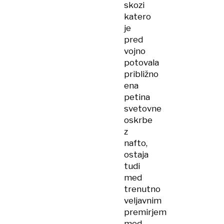
skozi
katero
je
pred
vojno
potovala
približno
ena
petina
svetovne
oskrbe
z
nafto,
ostaja
tudi
med
trenutno
veljavnim
premirjem
med