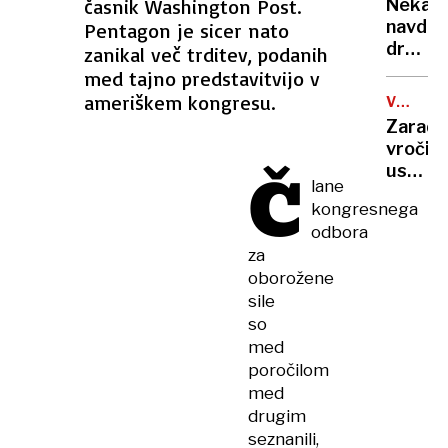
rekord
časnik Washington Post.
Nekate
orožje
navduš
Pentagon je sicer nato
za
drugi
zanikal več trditev, podanih
destabi
zgrože
med tajno predstavitvijo v
evrops
umetn
ameriškem kongresu.
demokr
VROČIN
inteli
VAL
Zaradi
ustvari
vročin
nove
Č
ustavlj
viruse
lane
žičnice
kongresnega
na
odbora
ledeniš
za
smučiš
oborožene
v
sile
Alpah
so
med
poročilom
med
drugim
seznanili,