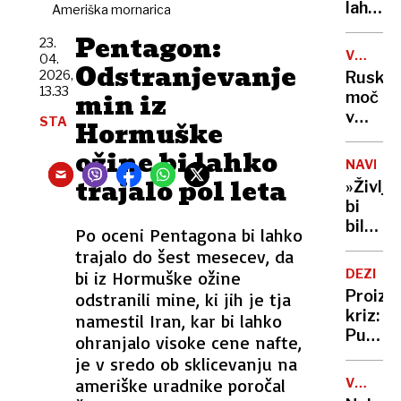
vode
lahko
Ameriška mornarica
selfije
zaskrbl
zaščitil
Pentagon:
tudi
23.
že v
VOJNA
04.
v
Odstranjevanje
porodni
V
2026,
Ruska
kočah
UKRAJIN
13.33
min iz
moč
v
STA
Hormuške
Tihem
ožine bi lahko
oceanu
NAVDIH
z
trajalo pol leta
»Življe
obsež
bi
vojašk
bilo
Po oceni Pentagona bi lahko
vajo
dolgoč
trajalo do šest mesecev, da
preizku
97-
mornar
DEZINF
bi iz Hormuške ožine
letnica
in
Proizv
odstranili mine, ki jih je tja
z
balisti
kriz:
namestil Iran, kar bi lahko
neverj
rakete
Putin
ohranjalo visoke cene nafte,
podvi
je
je v sredo ob sklicevanju na
podrla
našel
ameriške uradnike poročal
lastni
V
novo
ZDA