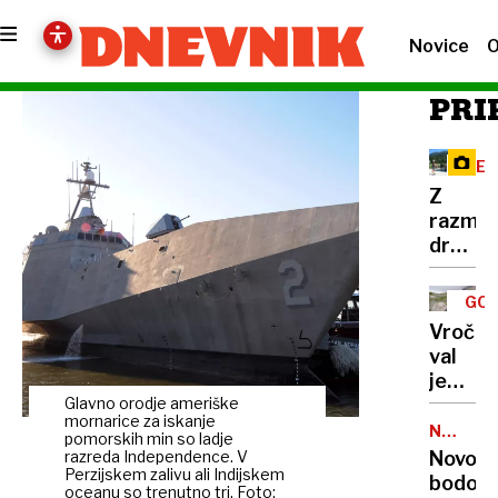
Novice
O
PRI
RE
Z
razma
družbe
omreži
na
GOR
Vršič
TUR
Vročin
leze
val
vsak,
je
ki
Glavno orodje ameriške
dosege
potreb
mornarice za iskanje
gore,
NALEZLJ
pravlji
pomorskih min so ladje
BOLEZN
zaradi
razreda Independence. V
Novoro
ozadje
Perzijskem zalivu ali Indijskem
pomanj
bodo
za
oceanu so trenutno tri. Foto: