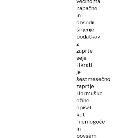
večinoma
napačne
in
obsodil
širjenje
podatkov
z
zaprte
seje.
Hkrati
je
šestmesečno
zaprtje
Hormuške
ožine
opisal
kot
"nemogoče
in
povsem