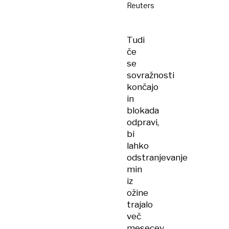
Reuters
Tudi
če
se
sovražnosti
končajo
in
blokada
odpravi,
bi
lahko
odstranjevanje
min
iz
ožine
trajalo
več
mesecev,