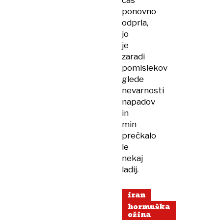
čas
ponovno
odprla,
jo
je
zaradi
pomislekov
glede
nevarnosti
napadov
in
min
prečkalo
le
nekaj
ladij.
iran
hormuška
ožina