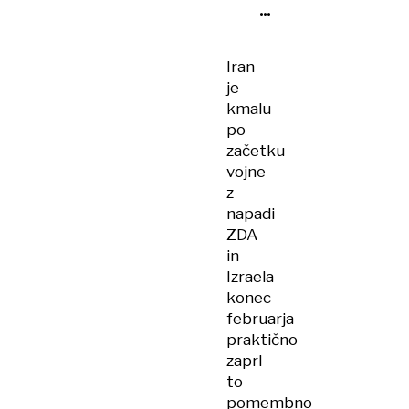
Hormuške
ožine
Iran
je
kmalu
po
začetku
vojne
z
napadi
ZDA
in
Izraela
konec
februarja
praktično
zaprl
to
pomembno