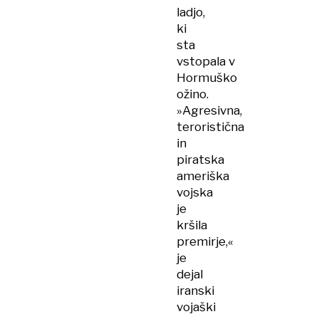
ladjo,
ki
sta
vstopala v
Hormuško
ožino.
»Agresivna,
teroristična
in
piratska
ameriška
vojska
je
kršila
premirje,«
je
dejal
iranski
vojaški