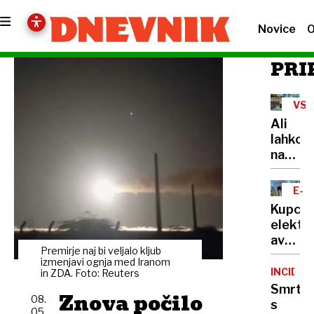
Novice
O
PRI
VSE
NE
Ali
lahko
na
balkon
bloka
E-
pečem
MOB
Kupci
na
elektri
žaru?
avtov
Odgov
Premirje naj bi veljalo kljub
v
vas
izmenjavi ognja med Iranom
Sloveni
INCIDE
in ZDA. Foto: Reuters
zna
na
Smrt
presen
Znova počilo
08.
trnih,
s
05.