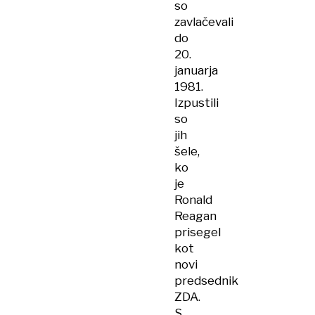
so
zavlačevali
do
20.
januarja
1981.
Izpustili
so
jih
šele,
ko
je
Ronald
Reagan
prisegel
kot
novi
predsednik
ZDA.
S