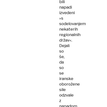
bili
napadi
izvedeni
»s
sodelovanjem
nekaterih
regionalnih
držav«.
Dejali
so
še,
da
so
se
iranske
oborožene
sile
odzvale
z
napadom