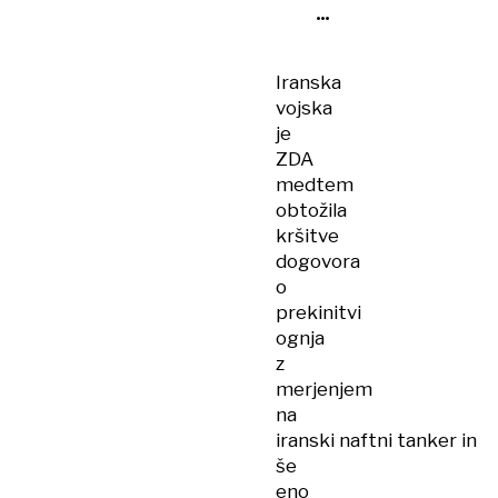
Iran
še
več
Iranska
mesecev
vojska
brez
je
težav
ZDA
zdrži
medtem
ameriško
obtožila
blokado
kršitve
dogovora
o
prekinitvi
ognja
z
merjenjem
na
iranski naftni tanker in
še
eno