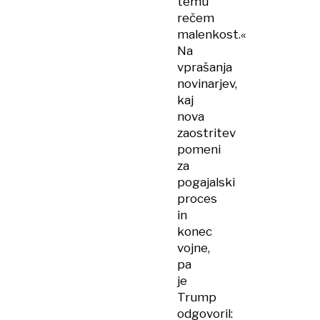
temu
rečem
malenkost.«
Na
vprašanja
novinarjev,
kaj
nova
zaostritev
pomeni
za
pogajalski
proces
in
konec
vojne,
pa
je
Trump
odgovoril: