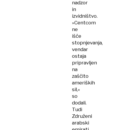
nadzor
in
izvidništvo.
»Centcom
ne
išče
stopnjevanja,
vendar
ostaja
pripravljen
na
zaščito
ameriških
sil,«
so
dodali.
Tudi
Združeni
arabski
emirati