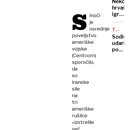
in
Nekdan
236
Francij
hrvašk
S
milijon
igralka
inoči
v
in
je
štirih
novina
osrednje
mesec
TEHNOL
mamo
VELIKA
poveljstvo
Sodišč
lasala,
ameriške
udarilo
grizla
vojske
po
in
(Centcom)
Meti:
grozila
sporočilo,
podjet
da ji
očita
da
bo
zasvaj
so
»utrga
otrok
iranske
glavo«
in
sile
izreka
na
rekord
tri
kazen
ameriške
rušilce
»izstrelile
več