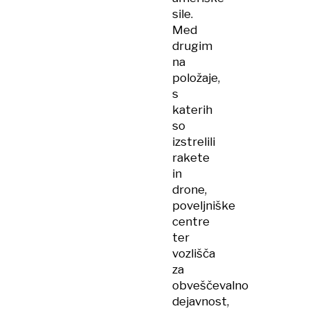
sile.
Med
drugim
na
položaje,
s
katerih
so
izstrelili
rakete
in
drone,
poveljniške
centre
ter
vozlišča
za
obveščevalno
dejavnost,