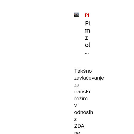
PERZIJSKI
ZALIV
Piljenje
memoranduma
z
oljčno
vejico
in
grožnjami
Takšno
zavlačevanje
za
iranski
režim
v
odnosih
z
ZDA
ne