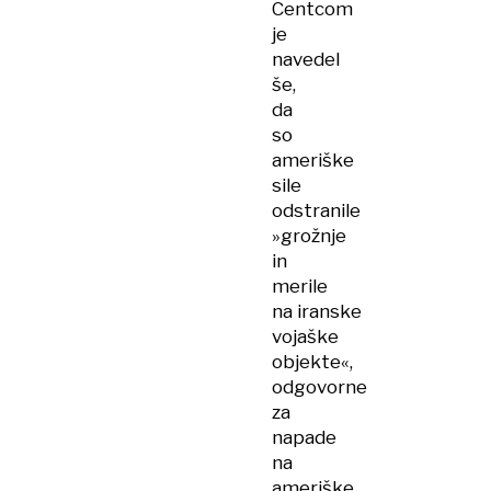
Centcom
je
navedel
še,
da
so
ameriške
sile
odstranile
»grožnje
in
merile
na iranske
vojaške
objekte«,
odgovorne
za
napade
na
ameriške