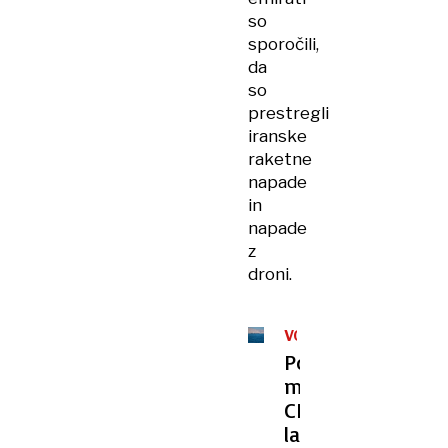
so
sporočili,
da
so
prestregli
iranske
raketne
napade
in
napade
z
droni.
VOJNA
Po
mnenju
CIE
lahko