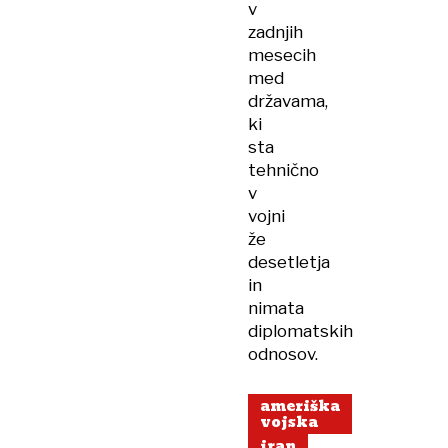
v
zadnjih
mesecih
med
državama,
ki
sta
tehnično
v
vojni
že
desetletja
in
nimata
diplomatskih
odnosov.
ameriška
vojska
iran