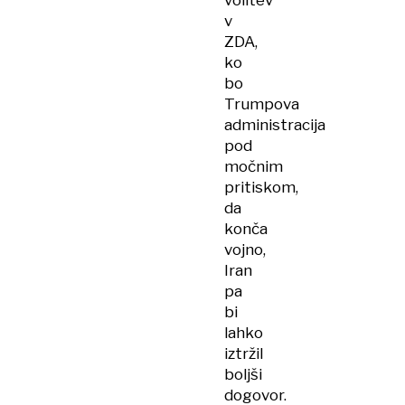
volitev
v
ZDA,
ko
bo
Trumpova
administracija
pod
močnim
pritiskom,
da
konča
vojno,
Iran
pa
bi
lahko
iztržil
boljši
dogovor.