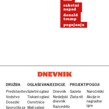
raketni
napad
donald
trump
pogajanja
DRUŽBA
OGLAŠEVANJE
EDICIJE
PROJEKTI
POGOJI
Predstavitev
Spletni oglasi
Dnevnik
Gazela
Naročniški
Vodstvo
Tiskani oglasi
Nedeljski
Zlata nit
Akcije in
dnevnik
nagradne
Dosežki
Osmrtnice
igre
Razvedrilo
Sporočila za
Mali oglasi