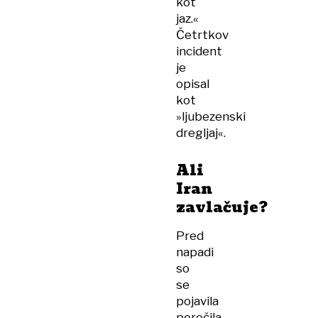
kot
jaz.«
Četrtkov
incident
je
opisal
kot
»ljubezenski
dregljaj«.
Ali
Iran
zavlačuje?
Pred
napadi
so
se
pojavila
poročila,