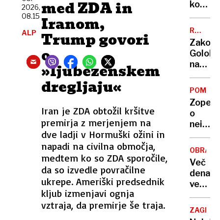
denarj
med ZDA in
koso
2026,
za
na
08.15
Iranom,
subven
strehi
RUMENE
ALP
Trump govori
zmanjk
bolnišn
NOVICE
Zakon
nenava
o
Golob
prizor
na
»ljubezenskem
prestra
poroč
bolnik
dregljaju«​
potova
in
POMISL
Bratuš
osebje
Zopet
se je
Iran je ZDA obtožil kršitve
o
spet
premirja z merjenjem na
neimen
slekla,
dve ladji v Hormuški ožini in
Fajon
Pahorj
napadi na civilna območja,
za
ni
OBRAM
predst
medtem ko so ZDA sporočile,
vroče
Več
za
da so izvedle povračilne
denarja
Sahel:
ukrepe. Ameriški predsednik
več
kritičn
kljub izmenjavi ognja
vprašan
tudi
vztraja, da premirje še traja.
Kako
Španij
ZAGREB
porabit