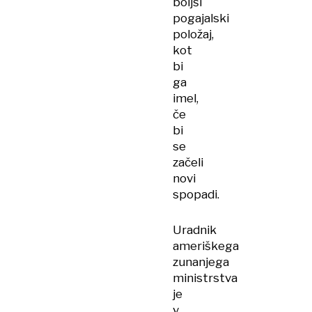
boljši
pogajalski
položaj,
kot
bi
ga
imel,
če
bi
se
začeli
novi
spopadi.
Uradnik
ameriškega
zunanjega
ministrstva
je
v