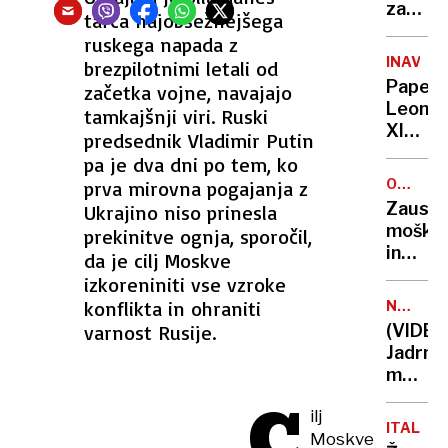
zadnji
tarča najobsežnejšega
točkam
ruskega napada z
prehit
INAVGUR
brezpilotnimi letali od
Izrael
Papež
začetka vojne, navajajo
Leon
tamkajšnji viri. Ruski
XIV.
predsednik Vladimir Putin
obsodi
pa je dva dni po tem, ko
ekono
OB
prva mirovna pogajanja z
sistem
ROBU
Zaustav
Ukrajino niso prinesla
ki
EVROVIZ
moške
prekinitve ognja, sporočil,
izkoriš
in
da je cilj Moskve
naravo
žensko
izkoreniniti vse vzroke
in
ki
konflikta in ohraniti
revne
NEW
sta
YORK
varnost Rusije.
(VIDEO
želela
Jadrni
na
mehišk
oder
vojašk
C
ob
ilj
mornar
nastop
ITALIJA
Moskve
trčila