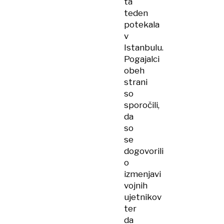
ta
teden
potekala
v
Istanbulu.
Pogajalci
obeh
strani
so
sporočili,
da
so
se
dogovorili
o
izmenjavi
vojnih
ujetnikov
ter
da