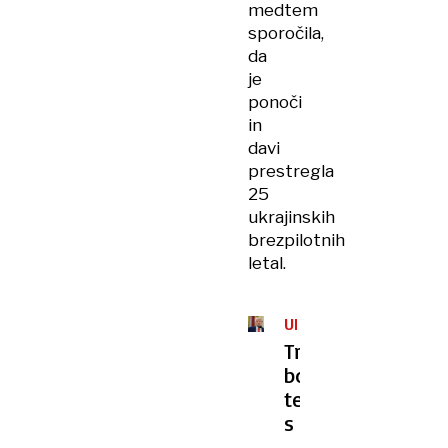
medtem
sporočila,
da
je
ponoči
in
davi
prestregla
25
ukrajinskih
brezpilotnih
letal.
UKRAJINA
Trump
bo
telefoniral
s
Putinom