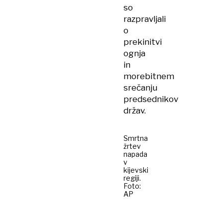
so
razpravljali
o
prekinitvi
ognja
in
morebitnem
srečanju
predsednikov
držav.
Smrtna
žrtev
napada
v
kijevski
regiji.
Foto:
AP