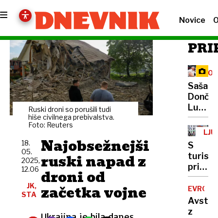
Novice
O
PRI
KOŠ
GEN
Saša
Dončić
Luka
Ruski droni so porušili tudi
je
hiše civilnega prebivalstva.
Foto: Reuters
obnore
LJU
svet,
Najobsežnejši
18.
S
a
05.
ruski napad z
turisti
meni
2025,
pridejo
12.06
je
droni od
žeparji
bolj
JK,
začetka vojne
in
EVROVIZ
pomem
STA
lažni
Avstrij
da je
humani
z
srečen
Ukrajina je bila danes