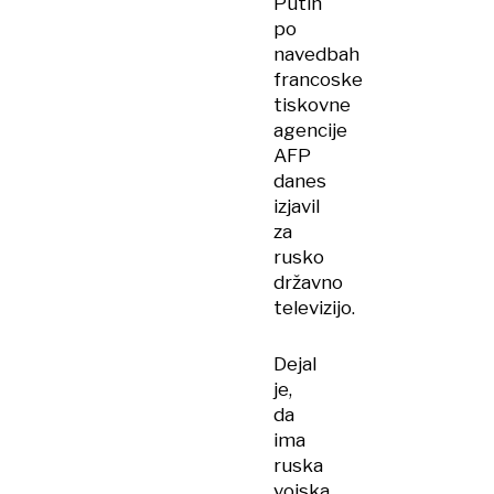
Putin
po
navedbah
francoske
tiskovne
agencije
AFP
danes
izjavil
za
rusko
državno
televizijo.
Dejal
je,
da
ima
ruska
vojska,