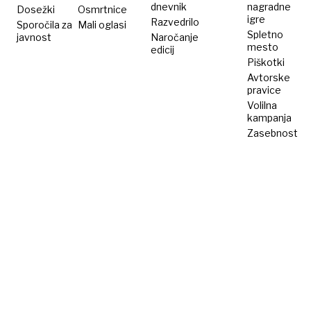
dnevnik
nagradne
Dosežki
Osmrtnice
igre
Razvedrilo
Sporočila za
Mali oglasi
Spletno
javnost
Naročanje
mesto
edicij
Piškotki
Avtorske
pravice
Volilna
kampanja
Zasebnost