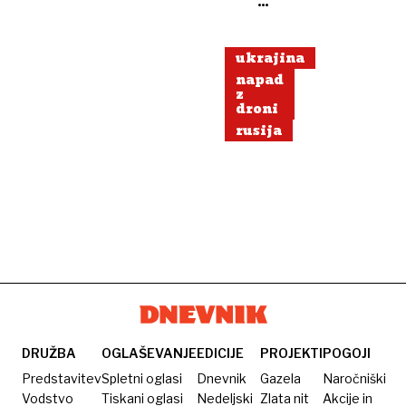
in
Zelenskim
ukrajina
napad
z
droni
rusija
DRUŽBA
OGLAŠEVANJE
EDICIJE
PROJEKTI
POGOJI
Predstavitev
Spletni oglasi
Dnevnik
Gazela
Naročniški
Vodstvo
Tiskani oglasi
Nedeljski
Zlata nit
Akcije in