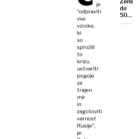
izrael
Žensk
je
v
pevke
do
Brookl
"odpraviti
500
most
vse
evrov,
vzroke,
da
ki
lahko
so
zapust
sprožili
nasiln
to
partne
krizo,
ustvariti
pogoje
za
trajen
mir
in
zagotoviti
varnost
Rusije",
je