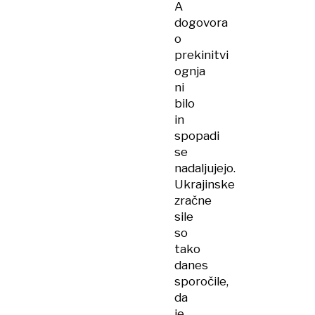
A
dogovora
o
prekinitvi
ognja
ni
bilo
in
spopadi
se
nadaljujejo.
Ukrajinske
zračne
sile
so
tako
danes
sporočile,
da
je