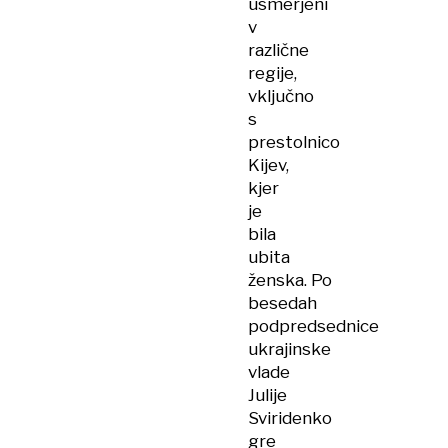
usmerjeni
v
različne
regije,
vključno
s
prestolnico
Kijev,
kjer
je
bila
ubita
ženska. Po
besedah
podpredsednice
ukrajinske
vlade
Julije
Sviridenko
gre