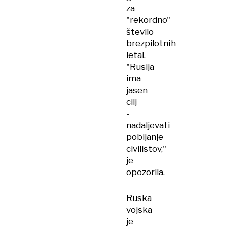
za
"rekordno"
število
brezpilotnih
letal.
"Rusija
ima
jasen
cilj
-
nadaljevati
pobijanje
civilistov,"
je
opozorila.
Ruska
vojska
je