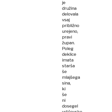
je
družina
delovala
vsaj
približno
urejeno,
pravi
župan.
Poleg
deklice
imata
starša
še
mlajšega
sina,
ki
še
ni
dosegel
vrtčevske