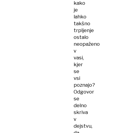
kako
je
lahko
takšno
trpljenje
ostalo
neopaženo
v
vasi,
kjer
se
vsi
poznajo?
Odgovor
se
delno
skriva
v
dejstvu,
da