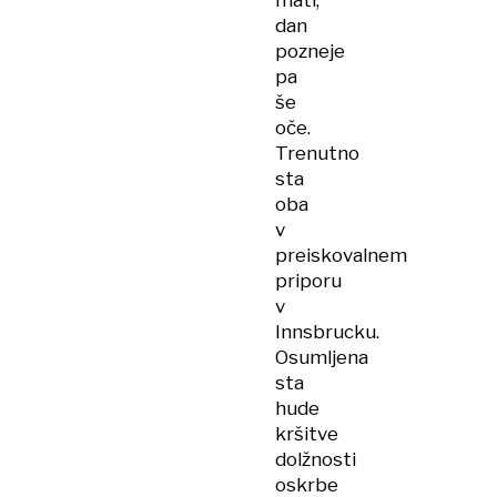
mati,
dan
pozneje
pa
še
oče.
Trenutno
sta
oba
v
preiskovalnem
priporu
v
Innsbrucku.
Osumljena
sta
hude
kršitve
dolžnosti
oskrbe