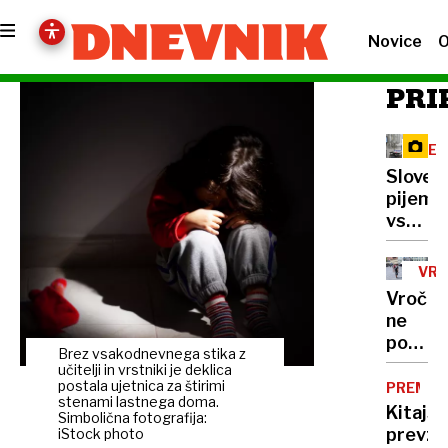
Novice
O
PRI
RE
Sloven
pijemo
vse
manj
mleka,
VR
vračaj
Vročin
pa
ne
se
popušč
nekoč
Brez vsakodnevnega stika z
do
učitelji in vrstniki je deklica
pozabl
konca
postala ujetnica za štirimi
PREMIK
izdelki
stenami lastnega doma.
tedna
Kitajs
Simbolična fotografija:
tudi
prevz
iStock photo