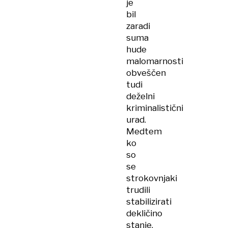
je
bil
zaradi
suma
hude
malomarnosti
obveščen
tudi
deželni
kriminalistični
urad.
Medtem
ko
so
se
strokovnjaki
trudili
stabilizirati
dekličino
stanje,