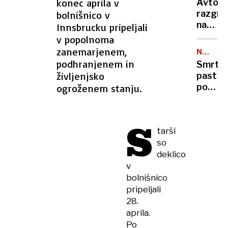
metro
konec aprila v
Avto,
končan
razgre
bolnišnico v
vojne,
na
Innsbrucku pripeljali
odškod
soncu?
v popolnoma
odprav
S
zanemarjenem,
sankcij
NA
tem
CESTAH
podhranjenem in
…
Smrto
15-
življenjsko
past
sekun
pod
ogroženem stanju.
trikom
tovornj
ga
400
boste
mrtvih
S
ohladili
tarši
na
hitreje
so
leto,
kot
rešite
deklico
s
že
v
klimo
obstaja
bolnišnico
a je
pripeljali
v
28.
Evropi
aprila.
še ni
Po