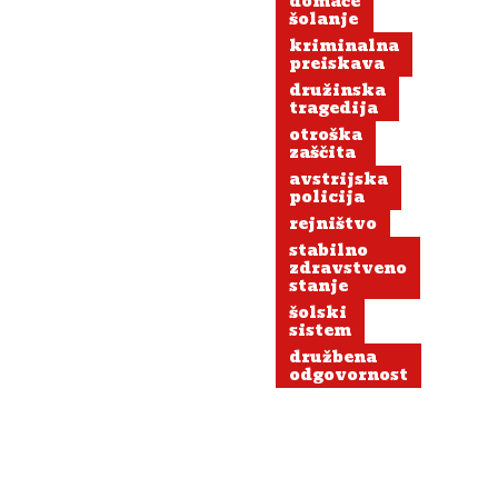
domače
šolanje
kriminalna
preiskava
družinska
tragedija
otroška
zaščita
avstrijska
policija
rejništvo
stabilno
zdravstveno
stanje
šolski
sistem
družbena
odgovornost