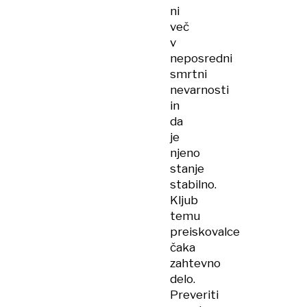
ni
več
v
neposredni
smrtni
nevarnosti
in
da
je
njeno
stanje
stabilno.
Kljub
temu
preiskovalce
čaka
zahtevno
delo.
Preveriti