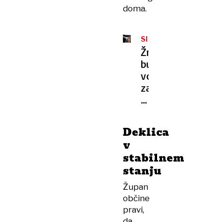
doma.
SPOLNO
NASILJE
Žrtev
budističnega
vodje
za
Dnevnik:
»Pri
16
Deklica
letih
v
mi
stabilnem
je
stanju
vzel
nedolžnost«
Župan
občine
pravi,
da