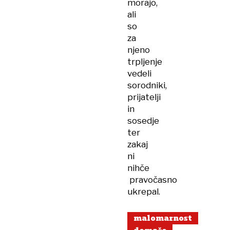
morajo,
ali
so
za
njeno
trpljenje
vedeli
sorodniki,
prijatelji
in
sosedje
ter
zakaj
ni
nihče
pravočasno
ukrepal.
malomarnost