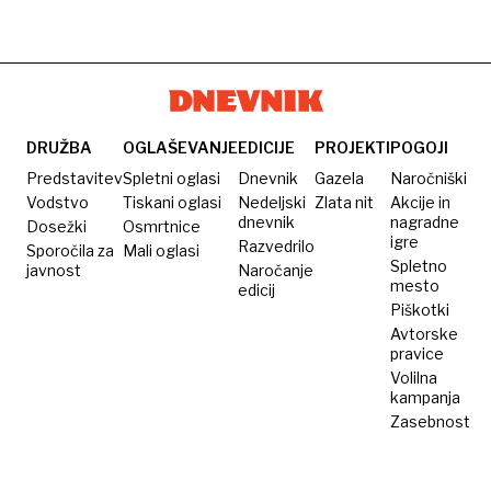
DRUŽBA
OGLAŠEVANJE
EDICIJE
PROJEKTI
POGOJI
Predstavitev
Spletni oglasi
Dnevnik
Gazela
Naročniški
Vodstvo
Tiskani oglasi
Nedeljski
Zlata nit
Akcije in
dnevnik
nagradne
Dosežki
Osmrtnice
igre
Razvedrilo
Sporočila za
Mali oglasi
Spletno
javnost
Naročanje
mesto
edicij
Piškotki
Avtorske
pravice
Volilna
kampanja
Zasebnost