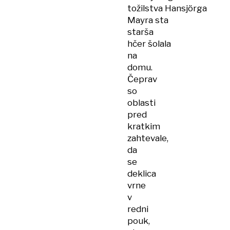
tožilstva Hansjörga
Mayra sta
starša
hčer šolala
na
domu.
Čeprav
so
oblasti
pred
kratkim
zahtevale,
da
se
deklica
vrne
v
redni
pouk,