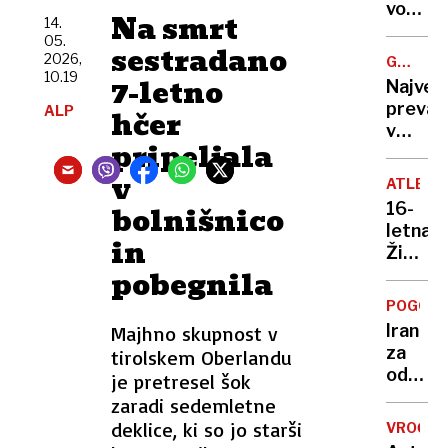
do
vodilno
Na smrt
14.
35
vlogo
05.
stopinj
sestradano
tudi
2026,
GREGOR
dežja
pri
10.19
MACGR
7-letno
Največ
ni na
razvoj
prevar
ALP
hčer
vidiku
zdravil
v
»Leta
pripeljala
zgodovi
2030
ljudem
v
bodo
ATLETI
prodaj
moji
16-
bolnišnico
državo,
tekme
letna
ki
in
Kitajci,
Živa
sploh
ne
pobegnila
Remic
ni
Merck
postal
obstaj
POGOVO
svetov
Iran
Majhno skupnost v
prvaki
za
tirolskem Oberlandu
v
odprtj
je pretresel šok
teku
Hormu
zaradi sedemletne
na
ožine
deklice, ki so jo starši
800
VROČIN
zahtev