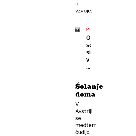
in
vzgoje.
POSNETKI
ZLORAB
Obsojenci
OTROK
so
si
v
zaporu
na
skrivaj
Šolanje
izmenjevali
doma
otroško
pornografijo
V
Avstriji
se
medtem
čudijo,