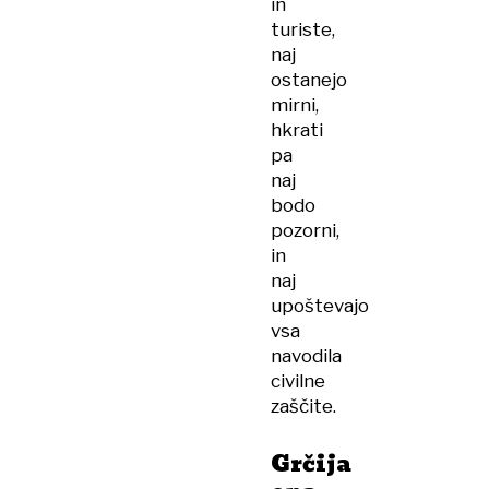
in
turiste,
naj
ostanejo
mirni,
hkrati
pa
naj
bodo
pozorni,
in
naj
upoštevajo
vsa
navodila
civilne
zaščite.
Grčija