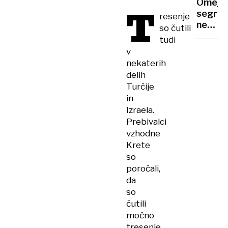
Omejit
T
ostaja
segrev
resenje
na
ne
so čutili
čelu
pomag
tudi
ZD
Leden
v
Kranj
plošče
nekaterih
tanjše,
delih
morja
Turčije
se
in
dvigaj
Izraela.
Prebivalci
vzhodne
Krete
so
poročali,
da
so
čutili
močno
tresenje,