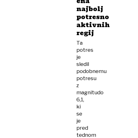
ena
najbolj
potresno
aktivnih
regij
Ta
potres
je
sledil
podobnemu
potresu
z
magnitudo
6,1,
ki
se
je
pred
tednom