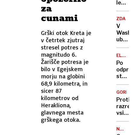
najemn
lepem
mizi
za
razgle
cunami
Po
ZDA
briško,
V
enosta
Grški otok Kreta je
Washi
in
v četrtek zjutraj
ubili
dobro
dva
stresel potres z
uslužb
magnitudo 6.
ELEGAN
izrael
Žarišče potresa je
HOTEL
Po
velepo
BRDO
bilo v Egejskem
odprav
morju na globini
stenic
68,9 kilometra, in
vsak
dan
sicer 87
GORENJ
pregle
kilometrov od
Proti
sobe
Herakliona,
razreši
glavnega mesta
vsi
grškega otoka.
svetnik
Gantar
NOVE
Žura
RAZISK