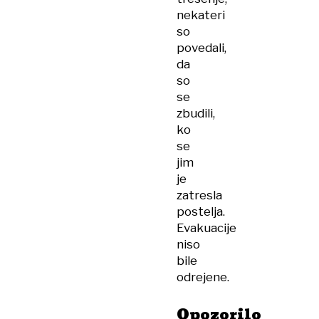
nekateri
so
povedali,
da
so
se
zbudili,
ko
se
jim
je
zatresla
postelja.
Evakuacije
niso
bile
odrejene.
Opozorilo