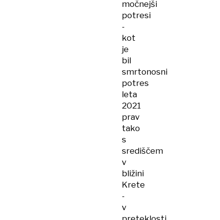
močnejši
potresi
-
kot
je
bil
smrtonosni
potres
leta
2021
prav
tako
s
središčem
v
bližini
Krete
-
v
preteklosti