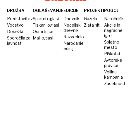
DRUŽBA
OGLAŠEVANJE
EDICIJE
PROJEKTI
POGOJI
Predstavitev
Spletni oglasi
Dnevnik
Gazela
Naročniški
Vodstvo
Tiskani oglasi
Nedeljski
Zlata nit
Akcije in
dnevnik
nagradne
Dosežki
Osmrtnice
igre
Razvedrilo
Sporočila za
Mali oglasi
Spletno
javnost
Naročanje
mesto
edicij
Piškotki
Avtorske
pravice
Volilna
kampanja
Zasebnost