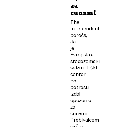
za
cunami
The
Independent
poroča,
da
je
Evropsko-
sredozemski
seizmološki
center
po
potresu
izdal
opozorilo
za
cunami.
Prebivalcem
Grčije,