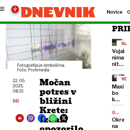
Novice
O
PRI
SLO
VOJ
Vojako
nimam
niti
Fotografija je simbolična.
10.000
Foto: Profimedia
imeli
Močan
VEL
22. 05.
bi jih
2025,
Maxim
potres v
trikrat
08.15
bo
toliko.
bližini
kmalu
DD
Naborn
ostal
Krete:
za
brez
OCENA
zdaj
Izdali
GOSTIL
svojeg
Okrepč
še ni
največ
opozorilo
na
na