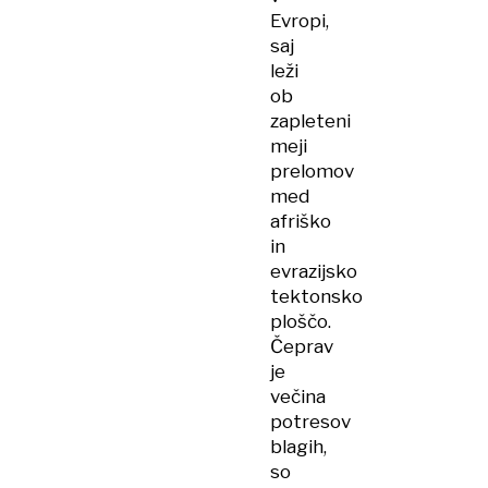
Evropi,
saj
leži
ob
zapleteni
meji
prelomov
med
afriško
in
evrazijsko
tektonsko
ploščo.
Čeprav
je
večina
potresov
blagih,
so