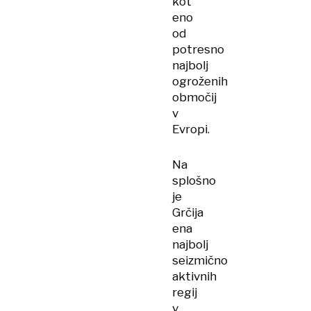
kot
eno
od
potresno
najbolj
ogroženih
območij
v
Evropi.
Na
splošno
je
Grčija
ena
najbolj
seizmično
aktivnih
regij
v