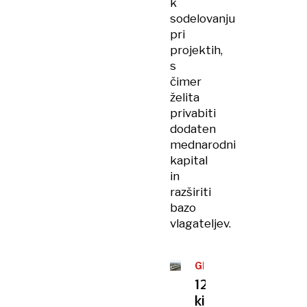
k
sodelovanju
pri
projektih,
s
čimer
želita
privabiti
dodaten
mednarodni
kapital
in
razširiti
bazo
vlagateljev.
GRADBENI
PODVIG
120-
kilometrski