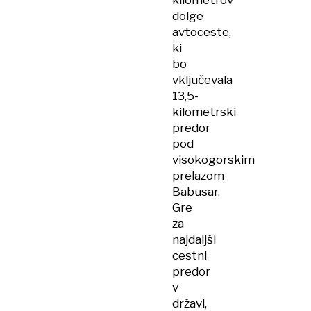
kilometrov
dolge
avtoceste,
ki
bo
vključevala
13,5-
kilometrski
predor
pod
visokogorskim
prelazom
Babusar.
Gre
za
najdaljši
cestni
predor
v
državi,