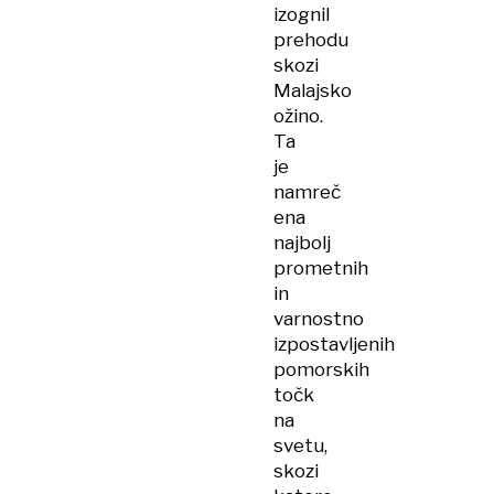
izognil
prehodu
skozi
Malajsko
ožino.
Ta
je
namreč
ena
najbolj
prometnih
in
varnostno
izpostavljenih
pomorskih
točk
na
svetu,
skozi