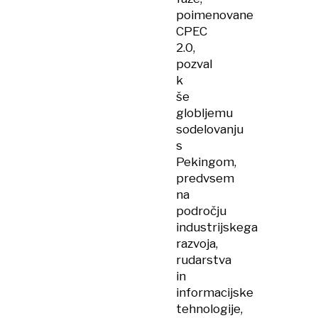
poimenovane
CPEC
2.0,
pozval
k
še
globljemu
sodelovanju
s
Pekingom,
predvsem
na
področju
industrijskega
razvoja,
rudarstva
in
informacijske
tehnologije,