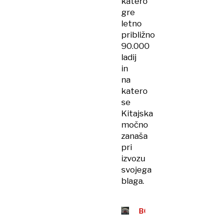
katero
gre
letno
približno
90.000
ladij
in
na
katero
se
Kitajska
močno
zanaša
pri
izvozu
svojega
blaga.
BOLGARIJA