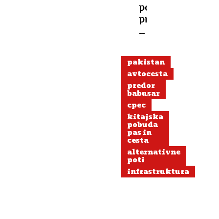
podvodni
predor
bo
povezal
dve
pakistan
metropoli,
avtocesta
vožnja
predor
bo
babusar
trajala
cpec
le
kitajska
40
pobuda
pas in
minut
cesta
alternativne
poti
infrastruktura