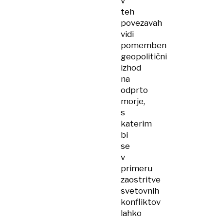
v
teh
povezavah
vidi
pomemben
geopolitični
izhod
na
odprto
morje,
s
katerim
bi
se
v
primeru
zaostritve
svetovnih
konfliktov
lahko