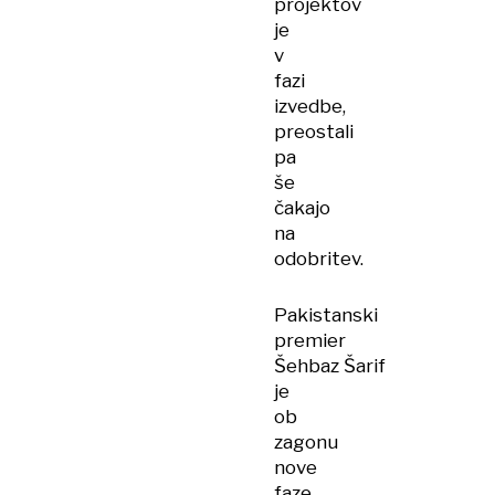
projektov
je
v
fazi
izvedbe,
preostali
pa
še
čakajo
na
odobritev.
Pakistanski
premier
Šehbaz Šarif
je
ob
zagonu
nove
faze,