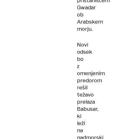
pristaniščem
Gwadar
ob
Arabskem
morju.
Novi
odsek
bo
z
omenjenim
predorom
rešil
težavo
prelaza
Babusar,
ki
leži
na
nadmorski