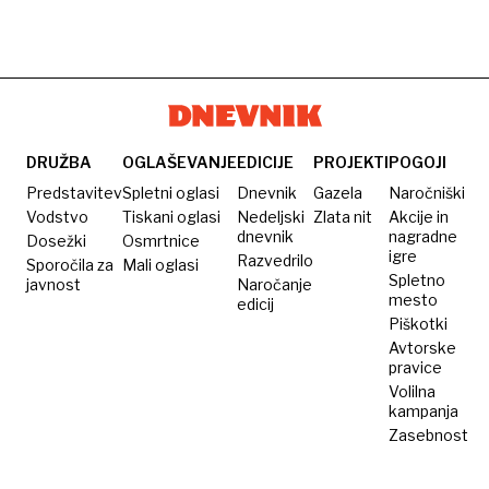
DRUŽBA
OGLAŠEVANJE
EDICIJE
PROJEKTI
POGOJI
Predstavitev
Spletni oglasi
Dnevnik
Gazela
Naročniški
Vodstvo
Tiskani oglasi
Nedeljski
Zlata nit
Akcije in
dnevnik
nagradne
Dosežki
Osmrtnice
igre
Razvedrilo
Sporočila za
Mali oglasi
Spletno
javnost
Naročanje
mesto
edicij
Piškotki
Avtorske
pravice
Volilna
kampanja
Zasebnost