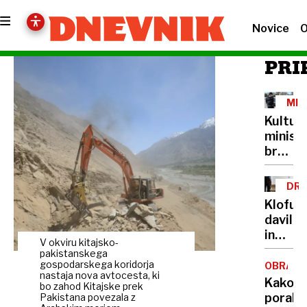
Novice
O
PRI
MIN
IN
Kultur
PRE
minist
brez
lastne
šoferja
DRU
Cigler
NAS
Klofuta
Kralj
davil
za
in
avto
V okviru kitajsko-
grozil
pakistanskega
plačuj
z
gospodarskega koridorja
OBRAM
najvišj
nastaja nova avtocesta, ki
nožem,
Kako
bonite
bo zahod Kitajske prek
v
porabit
Pakistana povezala z