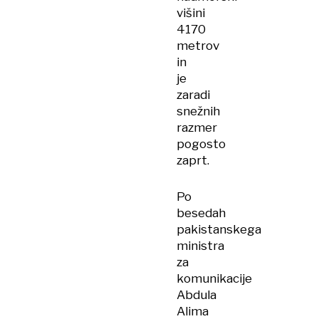
višini
4170
metrov
in
je
zaradi
snežnih
razmer
pogosto
zaprt.
Po
besedah
pakistanskega
ministra
za
komunikacije
Abdula
Alima