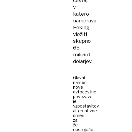
cesta,
v
katero
namerava
Peking
vložiti
skupno
65
milijard
dolarjev.
Glavni
namen
nove
avtocestne
povezave
je
vzpostavitev
alternativne
smeri
za
že
obstoječo