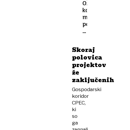
Oživljanje
komunističnega
megaprojekta:
po
40
letih
bodo
Skoraj
povezali
polovica
Črno
projektov
morje
že
z
zaključenih
Jadranom
Gospodarski
koridor
CPEC,
ki
so
ga
zagnali