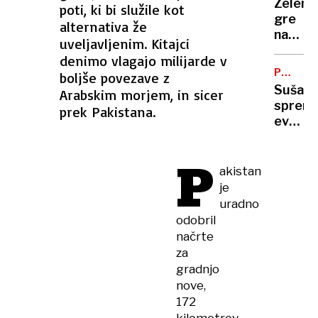
Zelens
poti, ki bi služile kot
vas
gre
alternativa že
na
na
Zahod
uveljavljenim. Kitajci
obisk
bregu,
denimo vlagajo milijarde v
k
več
PODNEB
boljše povezave z
Vučiću
SPREME
ranjeni
Suša
Arabskim morjem, in sicer
"To
spremi
prek Pakistana.
je za
evrops
Ruse
polja:
udarec
kako
P
v
se
akistan
obraz"
bo
je
spreme
uradno
naša
odobril
prehra
načrte
za
gradnjo
nove,
172