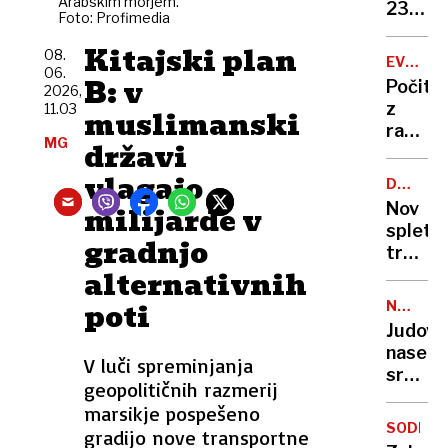
Arabskim morjem.
zapor
236
Foto: Profimedia
mu
milijon
ne
Kitajski plan
v
08.
EVROPA
bo
06.
štirih
GORI
B: v
Počitn
2026,
treba
mesec
z
11.03
muslimanski
razgl
MG
državi
na
požar:
vlagajo
DRUŽBE
postaj
OMREŽJ
Nov
milijarde v
poletni
spletni
požari
gradnjo
trend
vse
alternativnih
skrbi
hujši?
stroko
poti
NEZAKO
osamlj
NASELB
Judovs
postaj
naselje
zažele
V luči spreminjanja
sredi
življen
geopolitičnih razmerij
noči
slog
marsikje pospešeno
požgal
SODELO
gradijo nove transportne
palest