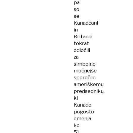
pa
so
se
Kanadčani
in
Britanci
tokrat
odločili
za
simbolno
močnejše
sporočilo
ameriškemu
predsedniku,
ki
Kanado
pogosto
omenja
ko
51.