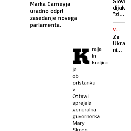
Sloven
Marka Carneyja
območ
dijaki
uradno odprl
Viča
"zlahk
zasedanje novega
ogovar
do
otroka
parlamenta.
konopl
VOJNA
in
V
Za
kreka
UKRAJIN
Ukraji
K
ralja
ni
in
več
kraljico
omejit
glede
je
domet
ob
orožja.
pristanku
Kremel
v
To je
Ottawi
nevarn
sprejela
generalna
guvernerka
Mary
Simon