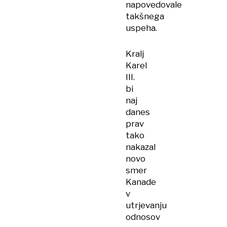
napovedovale
takšnega
uspeha.
Kralj
Karel
III.
bi
naj
danes
prav
tako
nakazal
novo
smer
Kanade
v
utrjevanju
odnosov