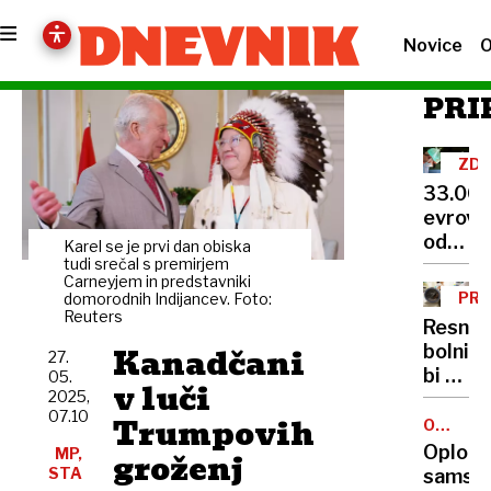
Novice
O
PRI
ZDR
NA
33.00
evrov
odškod
Karel se je prvi dan obiska
V
tudi srečal s premirjem
Carneyjem in predstavniki
glavi
PRA
domorodnih Indijancev. Foto:
mlade
Reuters
OB
Resnej
ZAV
pacien
Kanadčani
bolni
27.
pozabil
bi si
05.
polovi
v luči
2025,
zdravn
drena
07.10
Trumpovih
izbrali
OPLODI
Z
predno
Oplodi
MP,
groženj
BIOMED
Kakšna
STA
samski
POMOČJ