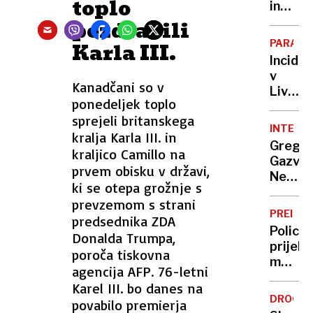
toplo
bodo
in
merila
istospo
pozdravili
žensk
PARADA
Karla III.
nova
Incide
ideolo
v
fronta
Kanadčani so v
Liverpo
ponedeljek toplo
Med
sprejeli britanskega
nogom
INTERVJ
kralja Karla III. in
slavje
Grego
kraljico Camillo na
z
Gazvod
avtom
prvem obisku v državi,
Nepoš
zapelja
ki se otepa grožnje s
je
v
prevzemom s strani
govorit
množic
PREISK
predsednika ZDA
o
Policija
Donalda Trumpa,
padcih
prijela
poroča tiskovna
Primož
moške
Roglič
agencija AFP. 76-letni
ki
Karel III. bo danes na
naj
DROGE
povabilo premierja
bi na