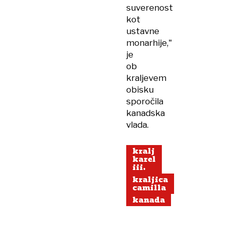
suverenost
kot
ustavne
monarhije,"
je
ob
kraljevem
obisku
sporočila
kanadska
vlada.
kralj
karel
iii.
kraljica
camilla
kanada