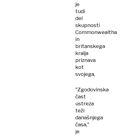
je
tudi
del
skupnosti
Commonwealtha
in
britanskega
kralja
priznava
kot
svojega.
"Zgodovinska
čast
ustreza
teži
današnjega
časa,"
je