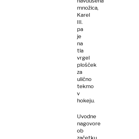
navdušena
množica,
Karel
III.
pa
je
na
tla
vrgel
plošček
za
ulično
tekmo
v
hokeju.
Uvodne
nagovore
ob
začetku