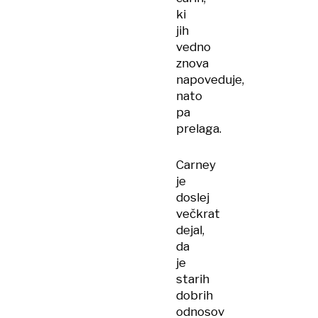
ki
jih
vedno
znova
napoveduje,
nato
pa
prelaga.
Carney
je
doslej
večkrat
dejal,
da
je
starih
dobrih
odnosov