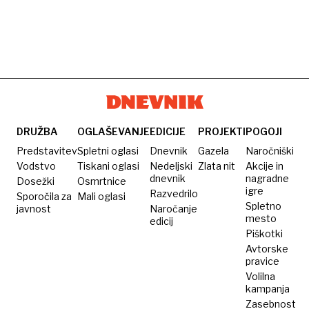
DRUŽBA
OGLAŠEVANJE
EDICIJE
PROJEKTI
POGOJI
Predstavitev
Spletni oglasi
Dnevnik
Gazela
Naročniški
Vodstvo
Tiskani oglasi
Nedeljski
Zlata nit
Akcije in
dnevnik
nagradne
Dosežki
Osmrtnice
igre
Razvedrilo
Sporočila za
Mali oglasi
Spletno
javnost
Naročanje
mesto
edicij
Piškotki
Avtorske
pravice
Volilna
kampanja
Zasebnost