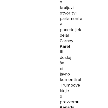
o
kraljevi
otvoritvi
parlamenta
v
ponedeljek
dejal
Carney.
Karel
III.
doslej
še
ni
javno
komentiral
Trumpove
ideje
o
prevzemu
Kanade,