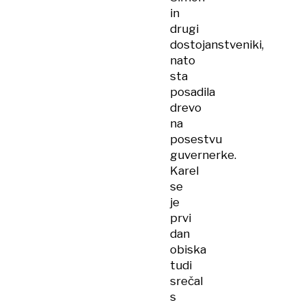
in
drugi
dostojanstveniki,
nato
sta
posadila
drevo
na
posestvu
guvernerke.
Karel
se
je
prvi
dan
obiska
tudi
srečal
s