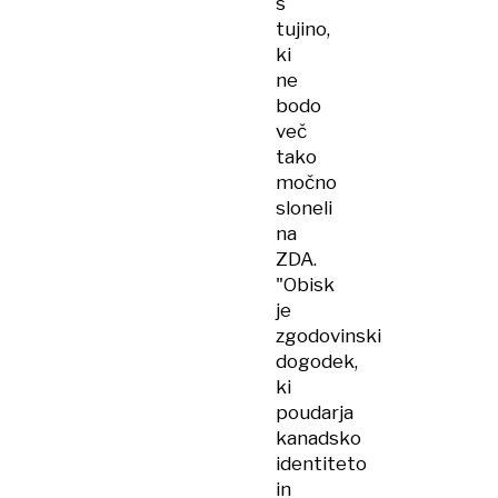
s
tujino,
ki
ne
bodo
več
tako
močno
sloneli
na
ZDA.
"Obisk
je
zgodovinski
dogodek,
ki
poudarja
kanadsko
identiteto
in