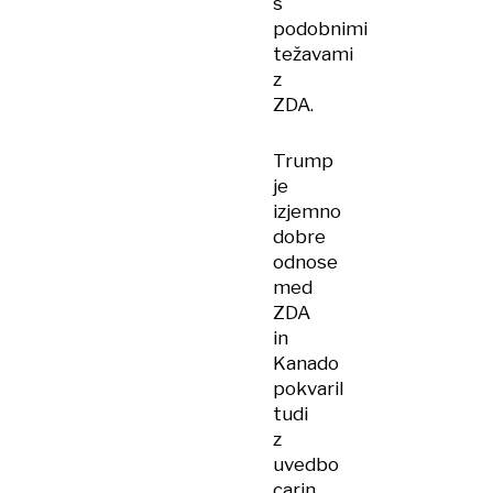
s
podobnimi
težavami
z
ZDA.
Trump
je
izjemno
dobre
odnose
med
ZDA
in
Kanado
pokvaril
tudi
z
uvedbo
carin,