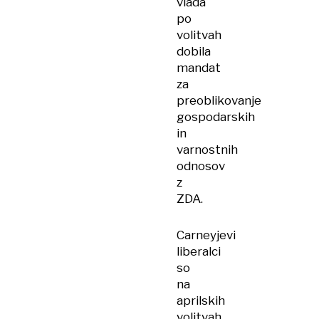
vlada
po
volitvah
dobila
mandat
za
preoblikovanje
gospodarskih
in
varnostnih
odnosov
z
ZDA.
Carneyjevi
liberalci
so
na
aprilskih
volitvah