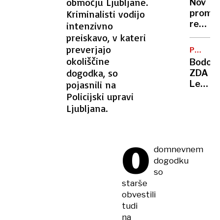
območju Ljubljane.
lokala
Nov
ki
Kriminalisti vodijo
promet
buri
režim:
intenzivno
duhove
Lepot
preiskavo, v kateri
Vršiča
preverjajo
PRAVNI
odslej
SPOR
okoliščine
Bodo
za
dogodka, so
ZDA
zaporn
pojasnili na
Leonu
XIV.
Policijski upravi
odvzel
Ljubljana.
državlj
zdaj
ko je
O
voditel
domnevnem
Vatika
dogodku
so
starše
obvestili
tudi
na