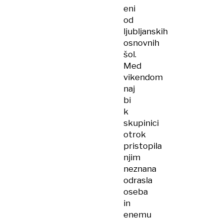
eni
od
ljubljanskih
osnovnih
šol.
Med
vikendom
naj
bi
k
skupinici
otrok
pristopila
njim
neznana
odrasla
oseba
in
enemu