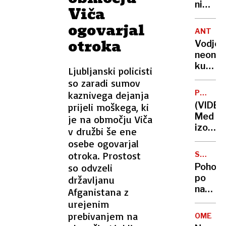
ni
Viča
več
ogovarjal
omejit
ANTISE
glede
otroka
Vodjo
domet
neonac
orožja.
kulta,
Ljubljanski policisti
Kremel
ki
so zaradi sumov
To je
naj
nevarn
PROME
kaznivega dejanja
bi
NESREČ
(VIDEO
prijeli moškega, ki
imel
Med
je na območju Viča
na
izogib
v družbi še ene
vesti
nesreč
osebe ogovarjal
vrsto
zletel
otroka. Prostost
umorov
SKRIVN
s
NAJDBA
izročili
so odvzeli
Pohodn
ceste
ZDA
po
državljanu
in
naključ
Afganistana z
pristal
odkrila
urejenim
na
jugosl
prebivanjem na
terasi
OMEJIT
zaklad,