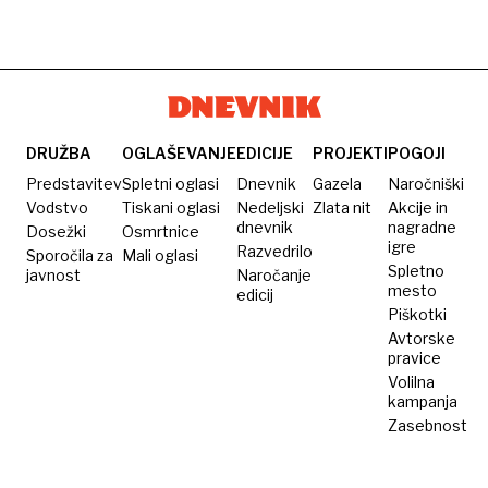
DRUŽBA
OGLAŠEVANJE
EDICIJE
PROJEKTI
POGOJI
Predstavitev
Spletni oglasi
Dnevnik
Gazela
Naročniški
Vodstvo
Tiskani oglasi
Nedeljski
Zlata nit
Akcije in
dnevnik
nagradne
Dosežki
Osmrtnice
igre
Razvedrilo
Sporočila za
Mali oglasi
Spletno
javnost
Naročanje
mesto
edicij
Piškotki
Avtorske
pravice
Volilna
kampanja
Zasebnost