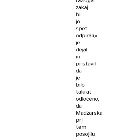
razloga,
zakaj
bi
jo
spet
odpirali,«
je
dejal
in
pristavil,
da
je
bilo
takrat
odločeno,
da
Madžarska
pri
tem
posojilu