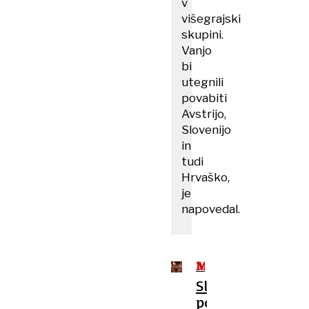
v
višegrajski
skupini.
Vanjo
bi
utegnili
povabiti
Avstrijo,
Slovenijo
in
tudi
Hrvaško,
je
napovedal.
MADŽARSKA
Slavje
po