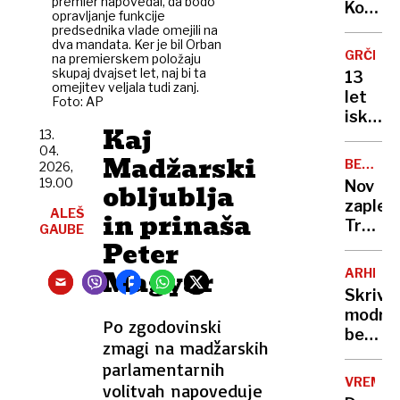
premier napovedal, da bodo
Kranjs
Kopita
opravljanje funkcije
Gore
bo
predsednika vlade omejili na
delno
dva mandata. Ker je bil Orban ​​
dobil
GRČIJA
na premierskem položaju
omeje
kip v
skupaj dvajset let, naj bi ta
13
Los
omejitev veljala tudi zanj.
let
Foto: AP
Angele
iskanja
upokoji
Kaj
13.
pod
bodo
04.
gladin
Madžarski
tudi
BELA
2026,
odkrili
HIŠA
19.00
njegov
Nov
obljublja
edinst
številk
zaplet:
ALEŠ
nemški
in prinaša
Trump
GAUBE
torped
Peter
porušil
čoln
vzhod
Magyar
iz 2.
ARHITE
krilo,
svetov
Skrivn
sodišč
vojne
modro
pa
Po zgodovinski
belih
ne
zmagi na madžarskih
grških
dovoli
parlamentarnih
hiš:
gradnj
VREME
volitvah napoveduje
razlog