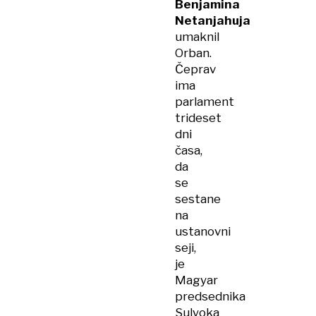
Benjamina
Netanjahuja
umaknil
Orban.
Čeprav
ima
parlament
trideset
dni
časa,
da
se
sestane
na
ustanovni
seji,
je
Magyar
predsednika
Sulyoka