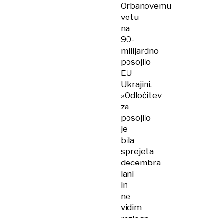
Orbanovemu
vetu
na
90-
milijardno
posojilo
EU
Ukrajini.
»Odločitev
za
posojilo
je
bila
sprejeta
decembra
lani
in
ne
vidim