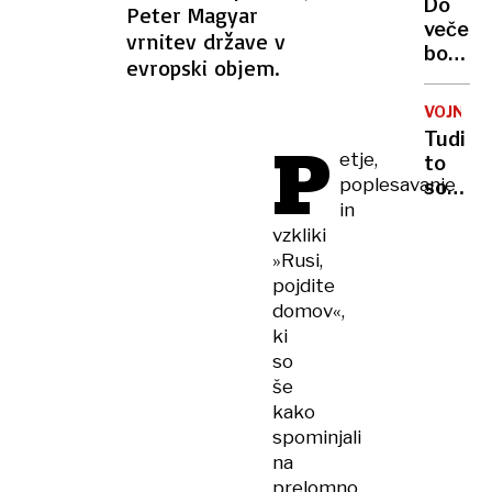
plesne
Do
Peter Magyar
vas
dvoran
večera
vrnitev države v
bo
bodo
presen
evropski objem.
od
severa
VOJNA
začele
P
Tudi
nastaja
etje,
to
plohe
poplesavanje
so
in
in
posled
neviht
vzkliki
ukrajin
napado
»Rusi,
Rusija
pojdite
pred
domov«,
valom
ki
bankro
so
zaradi
še
neplač
kako
kredit
spominjali
na
prelomno