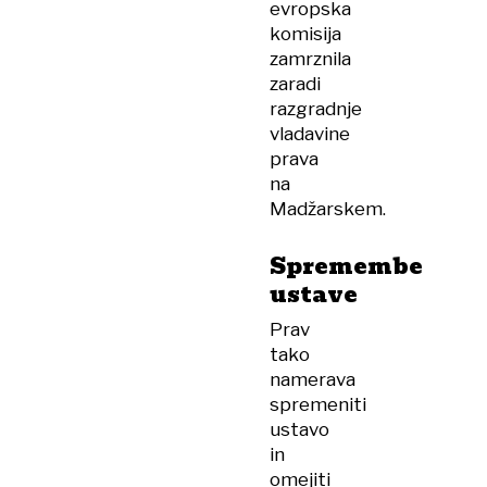
evropska
komisija
zamrznila
zaradi
razgradnje
vladavine
prava
na
Madžarskem.
Spremembe
ustave
Prav
tako
namerava
spremeniti
ustavo
in
omejiti