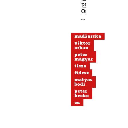
padcu
Orbana:
»Končno
smo
dokazali,
madžarska
da
viktor
pripadamo
orban
Evropi«
peter
magyar
tisza
fidesz
matyas
bodi
peter
kreko
eu