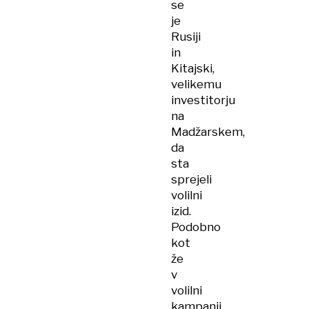
se
je
Rusiji
in
Kitajski,
velikemu
investitorju
na
Madžarskem,
da
sta
sprejeli
volilni
izid.
Podobno
kot
že
v
volilni
kampanji