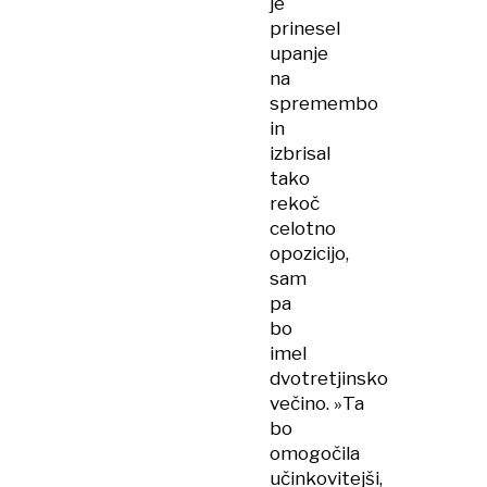
je
prinesel
upanje
na
spremembo
in
izbrisal
tako
rekoč
celotno
opozicijo,
sam
pa
bo
imel
dvotretjinsko
večino. »Ta
bo
omogočila
učinkovitejši,