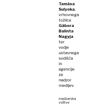
Tamása
Sulyoka
,
vrhovnega
tožilca
Gábora
Balinta
Nagyja
ter
vodje
ustavnega
sodišča
in
agencije
za
nadzor
medijev.
madzarska
volitve