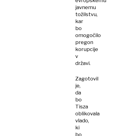
evropskemu
javnemu
tožilstvu,
kar
bo
omogočilo
pregon
korupcije
v
državi.
Zagotovil
je,
da
bo
Tisza
oblikovala
vlado,
ki
bo