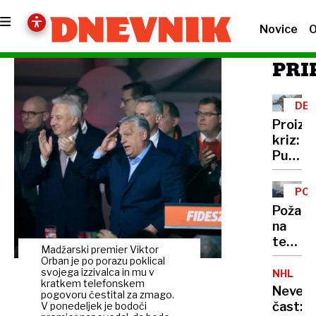
Novice
O
PRI
DEZ
Proizv
kriz:
Putin
je
našel
PO
novo
Požar
orožje
na
za
težko
destabi
Madžarski premier Viktor
dosto
Orban je po porazu poklical
evrops
terenu
svojega izzivalca in mu v
NHL
demokr
kratkem telefonskem
v
Neverj
pogovoru čestital za zmago.
okolici
čast:
V ponedeljek je bodoči