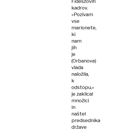
Fideszovih
kadrov.
»Pozivam
vse
marionete,
ki
nam
jih
je
(Orbanova)
vlada
naložila,
k
odstopu,«
je zaklical
množici
in
naštel
predsednika
države