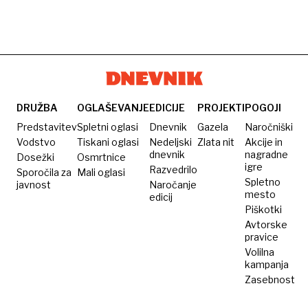
DRUŽBA
OGLAŠEVANJE
EDICIJE
PROJEKTI
POGOJI
Predstavitev
Spletni oglasi
Dnevnik
Gazela
Naročniški
Vodstvo
Tiskani oglasi
Nedeljski
Zlata nit
Akcije in
dnevnik
nagradne
Dosežki
Osmrtnice
igre
Razvedrilo
Sporočila za
Mali oglasi
Spletno
javnost
Naročanje
mesto
edicij
Piškotki
Avtorske
pravice
Volilna
kampanja
Zasebnost