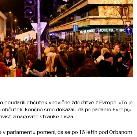
 so poudarili občutek vnovične združitve z Evropo. »To je
 občutek; končno smo dokazali, da pripadamo Evropi,«
tivist zmagovite stranke Tisza.
a v parlamentu pomeni, da se po 16 letih pod Orbanom