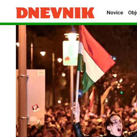
Novice
Obj