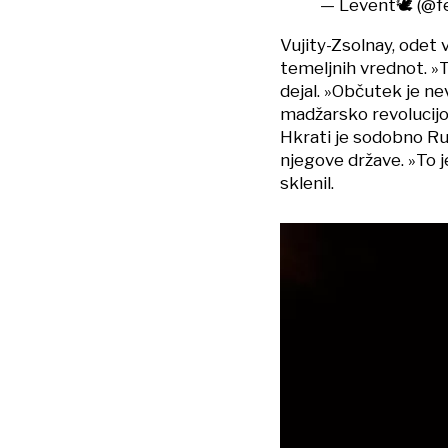
— Levent🕊️ (@f
Vujity-Zsolnay, odet 
temeljnih vrednot. »T
dejal. »Občutek je ne
madžarsko revolucijo 
Hkrati je sodobno Ru
njegove države. »To j
sklenil.