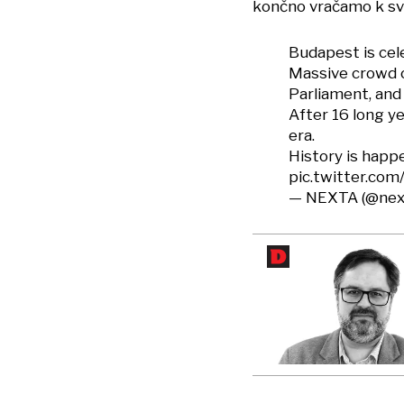
končno vračamo k sv
Budapest is cel
Massive crowd o
Parliament, an
After 16 long y
era.
History is happ
pic.twitter.co
— NEXTA (@nex