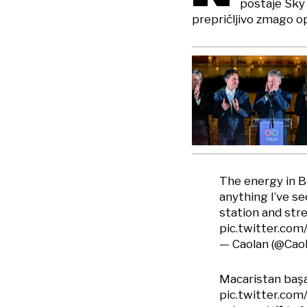
postaje Sky 
prepričljivo zmago op
The energy in B
anything I’ve s
station and stree
pic.twitter.co
— Caolan (@Cao
Macaristan başar
pic.twitter.co