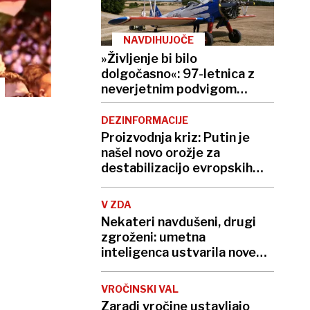
NAVDIHUJOČE
»Življenje bi bilo
dolgočasno«: 97-letnica z
neverjetnim podvigom
podrla lastni rekord
DEZINFORMACIJE
Proizvodnja kriz: Putin je
našel novo orožje za
destabilizacijo evropskih
demokracij
V ZDA
Nekateri navdušeni, drugi
zgroženi: umetna
inteligenca ustvarila nove
viruse
VROČINSKI VAL
Zaradi vročine ustavljajo