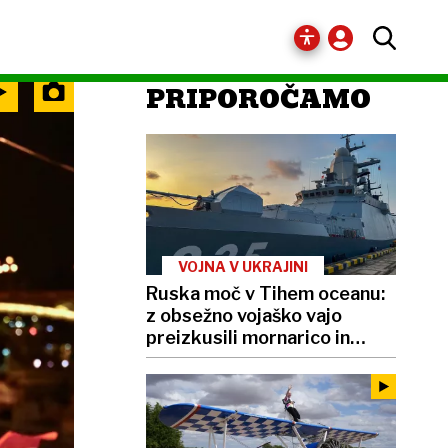
PRIPOROČAMO
VOJNA V UKRAJINI
Ruska moč v Tihem oceanu:
z obsežno vojaško vajo
preizkusili mornarico in
balistične rakete