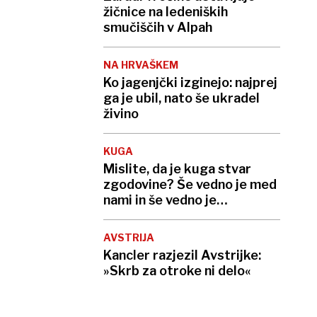
žičnice na ledeniških
smučiščih v Alpah
NA HRVAŠKEM
Ko jagenjčki izginejo: najprej
ga je ubil, nato še ukradel
živino
KUGA
Mislite, da je kuga stvar
zgodovine? Še vedno je med
nami in še vedno je
smrtonosna
AVSTRIJA
Kancler razjezil Avstrijke:
»Skrb za otroke ni delo«