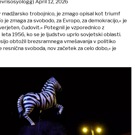
evrisosyologg)
April 12, 2026
v madžarsko trobojnico, je zmago opisal kot triumf
o je zmaga za svobodo, za Evropo, za demokracijo,« je
verjeten, čudovit.« Potegnil je vzporednico z
leta 1956, ko se je ljudstvo uprlo sovjetski oblasti.
sijo obtožil brezsramnega vmešavanja v politiko
e resnična svoboda, nov začetek za celo dobo,« je