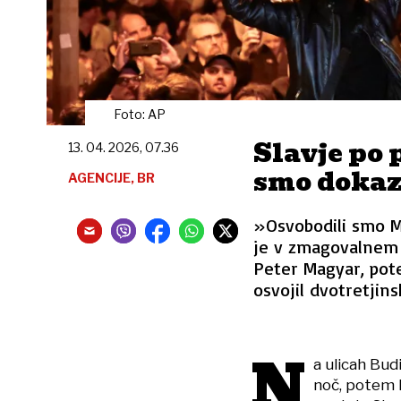
Foto: AP
Slavje po
13. 04. 2026, 07.36
smo dokaz
AGENCIJE, BR
»Osvobodili smo Ma
je v zmagovalnem g
Peter Magyar, pot
osvojil dvotretjins
N
a ulicah Bu
noč, potem k