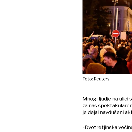
Foto: Reuters
Mnogi ljudje na ulici
za nas spektakularen
je dejal navdušeni ak
»Dvotretjinska večin