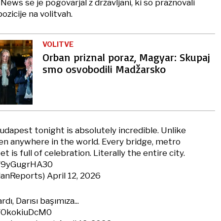
News se je pogovarjal z državljani, ki so praznovali
ozicije na volitvah.
VOLITVE
Orban priznal poraz, Magyar: Skupaj
smo osvobodili Madžarsko
udapest tonight is absolutely incredible. Unlike
een anywhere in the world. Every bridge, metro
t is full of celebration. Literally the entire city.
m/9yGugrHA30
lanReports)
April 12, 2026
dı, Darısı başımıza...
m/OkokiuDcM0