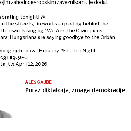
ojim zahodnoevropskim zaveznikom,« je dodal.
ebrating tonight! 🎉
n the streets, fireworks exploding behind the
d thousands singing "We Are The Champions".
ears, Hungarians are saying goodbye to the Orbán
ening right now.
#Hungary
#ElectionNight
m/cgTiIgQavQ
ta_tv)
April 12, 2026
ALEŠ GAUBE
Poraz diktatorja, zmaga demokracije