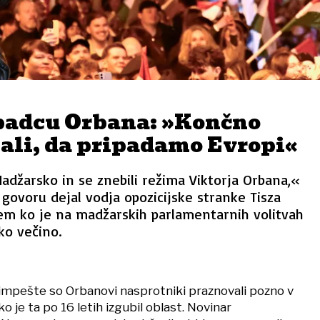
 padcu Orbana: »Končno
ali, da pripadamo Evropi«
džarsko in se znebili režima Viktorja Orbana,«
ovoru dejal vodja opozicijske stranke Tisza
em ko je na madžarskih parlamentarnih volitvah
ko večino.
dimpešte so Orbanovi nasprotniki praznovali pozno v
o je ta po 16 letih izgubil oblast. Novinar