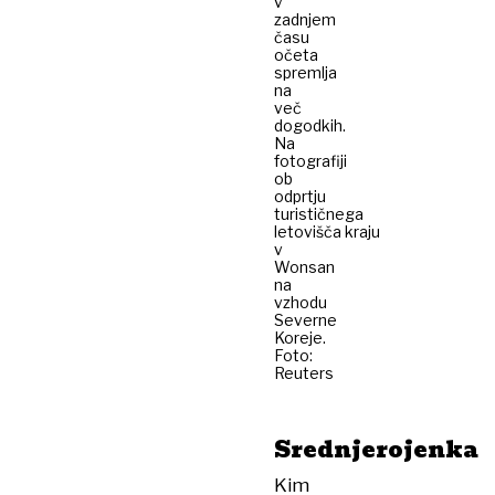
v
zadnjem
času
očeta
spremlja
na
več
dogodkih.
Na
fotografiji
ob
odprtju
turističnega
letovišča kraju
v
Wonsan
na
vzhodu
Severne
Koreje.
Foto:
Reuters
Srednjerojenka
Kim