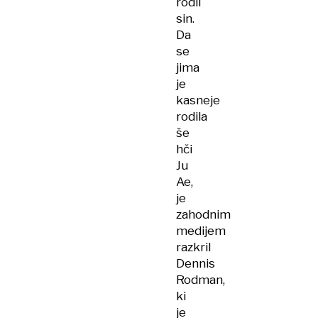
rodil
sin.
Da
se
jima
je
kasneje
rodila
še
hči
Ju
Ae,
je
zahodnim
medijem
razkril
Dennis
Rodman,
ki
je