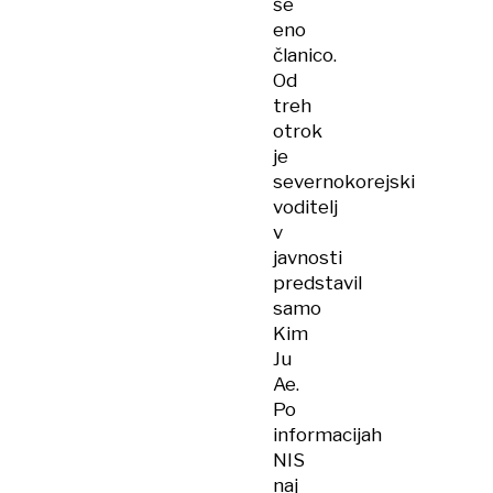
še
eno
članico.
Od
treh
otrok
je
severnokorejski
voditelj
v
javnosti
predstavil
samo
Kim
Ju
Ae.
Po
informacijah
NIS
naj