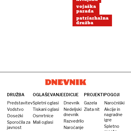
vojaška
parada
patriarhalna
družba
DRUŽBA
OGLAŠEVANJE
EDICIJE
PROJEKTI
POGOJI
Predstavitev
Spletni oglasi
Dnevnik
Gazela
Naročniški
Vodstvo
Tiskani oglasi
Nedeljski
Zlata nit
Akcije in
dnevnik
nagradne
Dosežki
Osmrtnice
igre
Razvedrilo
Sporočila za
Mali oglasi
Spletno
javnost
Naročanje