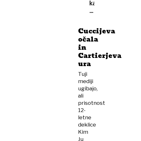
kaj
pomeni
zavezništvo
treh
Cuccijeva
največjih
očala
nasprotnikov
in
Zahoda?
Cartierjeva
ura
Tuji
mediji
ugibajo,
ali
prisotnost
12-
letne
deklice
Kim
Ju