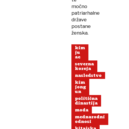
močno
patriarhalne
države
postane
ženska.
kim
ju
ae
severna
koreja
nasledstvo
kim
jong
un
politična
dinastija
moda
mednarodni
odnosi
kitajska