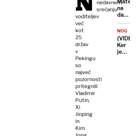
N
klice”
Mater
nedavnem
zabode
na
srečanju
učitelj
dan
voditeljev
smrti
več
otroka
kot
NOGOM
niso
25
(VIDEO
mogli
držav
Ker
priklic
v
je
Pekingu
dobil
rdeči
so
karton
največ
udaril
pozornosti
sodnic
pritegnili
– ta
Vladimir
mu
Putin,
je
Xi
vrnila
Jinping
z
in
obrest
Kim
Jong