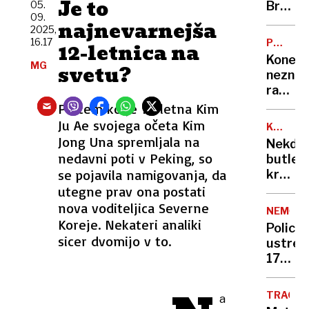
Je to
Maljev
05.
Brniku
09.
umorj
najnevarnejša
2025,
Iranke
16.17
PRVA
12-letnica na
si
POMOČ
Konec
MG
želi
svetu?
neznos
za
razme
nekdan
na
Po tem ko je 12-letna Kim
zeta
ljublja
Ju Ae svojega očeta Kim
najvišj
KRALJE
urgenc
DRUŽIN
Jong Una spremljala na
možno
Nekdan
Bo
nedavni poti v Peking, so
kazen
butler
trajalo
se pojavila namigovanja, da
kralja
Karla:
utegne prav ona postati
“Na
nova voditeljica Severne
NEMČIJ
svojo
Koreje. Nekateri analiki
Policija
zaseb
sicer dvomijo v to.
ustreli
številk
17-
je
letneg
prejem
dijaka,
nenava
TRAGED
a
ki je