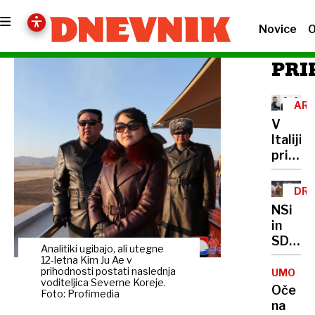
Novice
O
PRI
ARE
V
Italiji
prijeli
sloven
tatu
DRŽ
luksuz
ZB
NSi
avtomo
in
SDS
Analitiki ugibajo, ali utegne
vložili
12-letna Kim Ju Ae v
interpe
prihodnosti postati naslednja
UMOR
voditeljica Severne Koreje.
proti
Oče
Foto: Profimedia
minist
na