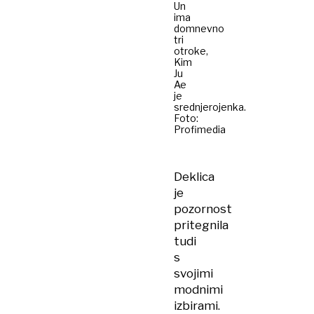
Un
ima
domnevno
tri
otroke,
Kim
Ju
Ae
je
srednjerojenka.
Foto:
Profimedia
Deklica
je
pozornost
pritegnila
tudi
s
svojimi
modnimi
izbirami.