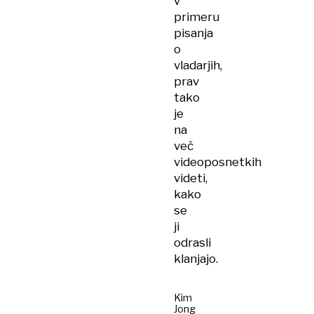
v
primeru
pisanja
o
vladarjih,
prav
tako
je
na
več
videoposnetkih
videti,
kako
se
ji
odrasli
klanjajo.
Kim
Jong