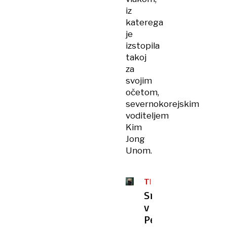
iz
katerega
je
izstopila
takoj
za
svojim
očetom,
severnokorejskim
voditeljem
Kim
Jong
Unom.
TRIKOTNIK
Srečanje
v
Pekingu: