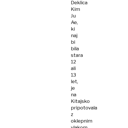
Deklica
Kim
Ju
Ae,
ki
naj
bi
bila
stara
12
ali
13
let,
je
na
Kitajsko
pripotovala
z
oklepnim
vlakom,