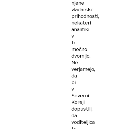
njene
vladarske
prihodnosti,
nekateri
analitiki
v
to
močno
dvomijo.
Ne
verjamejo,
da
bi
v
Severni
Koreji
dopustili,
da
voditeljica
te