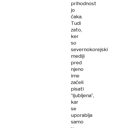
prihodnost
jo
čaka.
Tudi
zato,
ker
so
severnokorejski
mediji
pred
njeno
ime
začeli
pisati
“ljubljena”,
kar
se
uporablja
samo