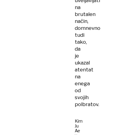
uveljavljati
na
brutalen
način,
domnevno
tudi
tako,
da
je
ukazal
atentat
na
enega
od
svojih
polbratov.
Kim
Ju
Ae