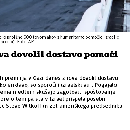
ilo približno 600 tovornjakov s humanitarno pomočjo. Izrael je
e pomoči. Foto: AP
va dovolil dostavo pomoči
vah premirja v Gazi danes znova dovolil dostavo
o enklavo, so sporočili izraelski viri. Pogajalci
ema medtem skušajo zagotoviti spoštovanje
ore o tem pa sta v Izrael prispela posebni
ec Steve Witkoff in zet ameriškega predsednika