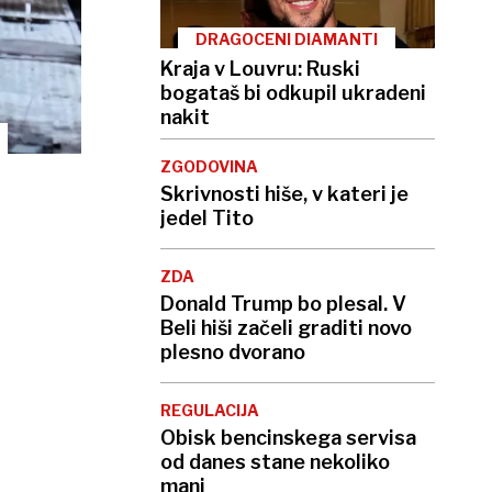
DRAGOCENI DIAMANTI
Kraja v Louvru: Ruski
bogataš bi odkupil ukradeni
nakit
ZGODOVINA
Skrivnosti hiše, v kateri je
jedel Tito
ZDA
Donald Trump bo plesal. V
Beli hiši začeli graditi novo
plesno dvorano
REGULACIJA
Obisk bencinskega servisa
od danes stane nekoliko
manj