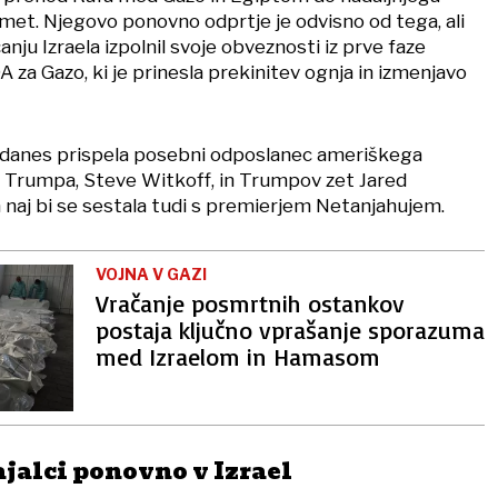
omet. Njegovo ponovno odprtje je odvisno od tega, ali
ju Izraela izpolnil svoje obveznosti iz prve faze
za Gazo, ki je prinesla prekinitev ognja in izmenjavo
 danes prispela posebni odposlanec ameriškega
 Trumpa, Steve Witkoff, in Trumpov zet Jared
a naj bi se sestala tudi s premierjem Netanjahujem.​
VOJNA V GAZI
Vračanje posmrtnih ostankov
postaja ključno vprašanje sporazuma
med Izraelom in Hamasom
jalci ponovno v Izrael