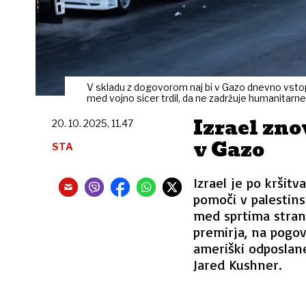
V skladu z dogovorom naj bi v Gazo dnevno vstop
med vojno sicer trdil, da ne zadržuje humanitarn
Izrael zno
20. 10. 2025, 11.47
v Gazo
STA
Izrael je po kršit
pomoči v palestinsk
med sprtima stran
premirja, na pogov
ameriški odposlan
Jared Kushner.