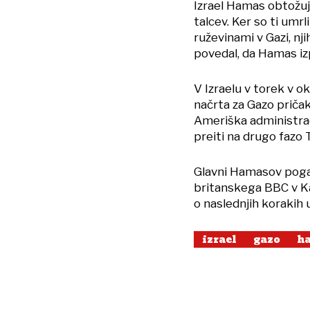
Izrael Hamas obtožuj
talcev. Ker so ti umr
ruževinami v Gazi, nj
povedal, da Hamas iz
V Izraelu v torek v o
načrta za Gazo priča
Ameriška administraci
preiti na drugo fazo
Glavni Hamasov pogaja
britanskega BBC v Kai
o naslednjih korakih 
izrael
gazo
h