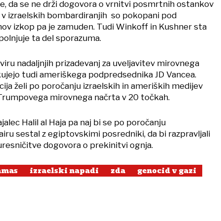
e, da se ne drži dogovora o vrnitvi posmrtnih ostankov
li v izraelskih bombardiranjih so pokopani pod
ihov izkop pa je zamuden. Tudi Winkoff in Kushner sta
polnjuje ta del sporazuma.
kviru nadaljnjih prizadevanj za uveljavitev mirovnega
kujejo tudi ameriškega podpredsednika JD Vancea.
ja želi po poročanju izraelskih in ameriških medijev
 Trumpovega mirovnega načrta v 20 točkah.
lec Halil al Haja pa naj bi se po poročanju
ru sestal z egiptovskimi posredniki, da bi razpravljali
uresničitve dogovora o prekinitvi ognja.
amas
izraelski napadi
zda
genocid v gazi