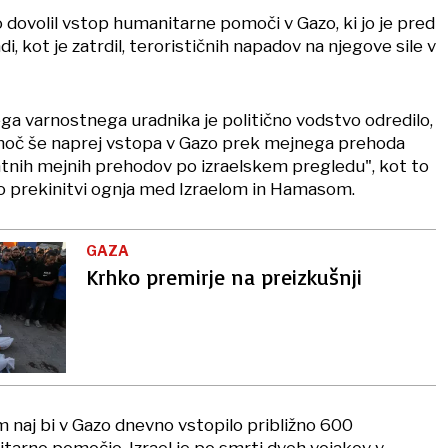
 dovolil vstop humanitarne pomoči v Gazo, ki jo je pred
di, kot je zatrdil, terorističnih napadov na njegove sile v
ga varnostnega uradnika je politično vodstvo odredilo,
oč še naprej vstopa v Gazo prek mejnega prehoda
tnih mejnih prehodov po izraelskem pregledu", kot to
o prekinitvi ognja med Izraelom in Hamasom.
GAZA
Krhko premirje na preizkušnji
 naj bi v Gazo dnevno vstopilo približno 600