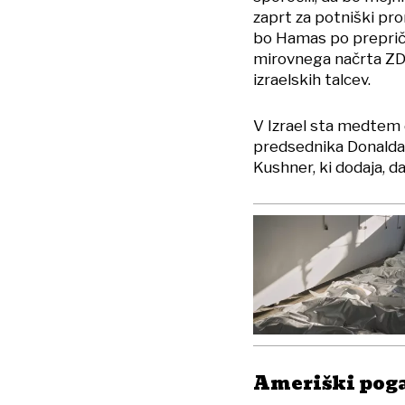
zaprt za potniški pr
bo Hamas po prepričan
mirovnega načrta ZDA 
izraelskih talcev.
V Izrael sta medtem
predsednika Donalda
Kushner, ki dodaja, d
Ameriški poga