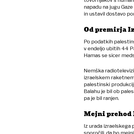
tovornjakov s humani
napadu na jugu Gaze
in ustavil dostavo po
Od premirja Iz
Po podatkih palestins
v endeljo ubitih 44 Pa
Hamas se sicer meds
Nemška radiotelevizij
izraelskem raketnem 
palestinski produkcij
Balahu je bil ob pal
pa je bil ranjen.
Mejni prehod 
Iz urada izraelskega 
sporočili, da bo mej