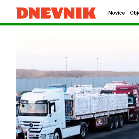
Novice
Obj