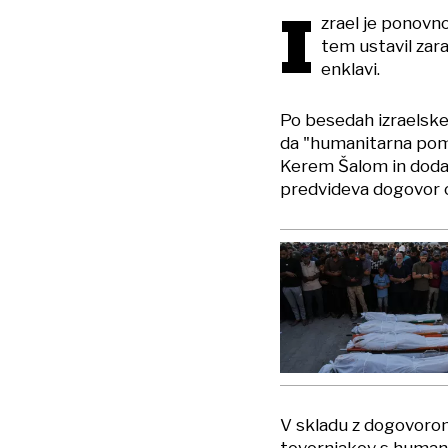
I
zrael je ponovno
tem ustavil zara
enklavi.
Po besedah izraelske
da "humanitarna pom
Kerem Šalom in doda
predvideva dogovor 
V skladu z dogovorom