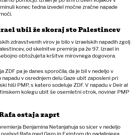
tarno pomočjo. Izrael je po smrti dveh vojakov v
 minuli konec tedna izvedel močne zračne napade
moči.
rael ubil že skoraj sto Palestincev
kih zdravstvenih virov je bilo v izraelskih napadih zgolj
lestincev, od skelnitve premirja pa že 97. Izrael in
ebojno obtožujeta kršitve mirovnega dogovora.
a ZDF pa je danes sporočila, da je bil v nedeljo v
napadu v osrednjem delu Gaze ubit zaposleni pri
ski hiši PMP, s katero sodeluje ZDF. V napadu v Deir al
estinskem kolegu ubit še osemletni otrok, novinar PMP
Rafa ostaja zaprt
premierja Benjamina Netanjahuja so sicer v nedeljo
ni prehod Rafa med Gazo in Egiptom do nadaljnjega