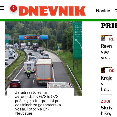
Novice
O
PRI
REV
Revnih
vse
več,
a
manj
DRA
kot
DIA
Kraja
drugo
v
v EU
Louvru
Zaradi zastojev na
Ruski
avtocestah v GZS in OZS
bogata
pričakujejo tudi popust pri
ZGODOV
cestninah za gospodarska
bi
Skrivn
vozila. Foto: Nik Erik
odkupi
hiše,
Neubauer