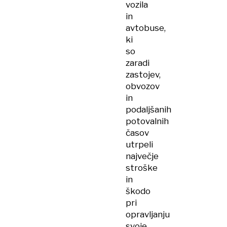
vozila
in
avtobuse,
ki
so
zaradi
zastojev,
obvozov
in
podaljšanih
potovalnih
časov
utrpeli
največje
stroške
in
škodo
pri
opravljanju
svoje