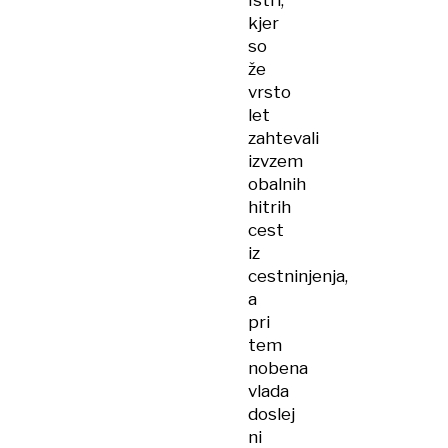
Istri,
kjer
so
že
vrsto
let
zahtevali
izvzem
obalnih
hitrih
cest
iz
cestninjenja,
a
pri
tem
nobena
vlada
doslej
ni