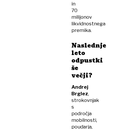
in
70
milijonov
likvidnostnega
premika.
Naslednje
leto
odpustki
še
večji?
Andrej
Brglez
,
strokovnjak
s
področja
mobilnosti,
poudarja,