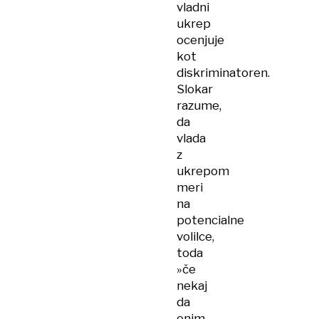
vladni
ukrep
ocenjuje
kot
diskriminatoren.
Slokar
razume,
da
vlada
z
ukrepom
meri
na
potencialne
volilce,
toda
»če
nekaj
da
enim,