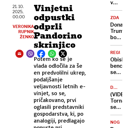
ukrade
v
Vinjetni
21. 10.
nakit
kateri
2025,
odpustki
je
00.00
ZDA
jedel
odprli
Donald
VERONIKA
Tito
Trump
RUPNIK
Pandorino
ŽENKO
bo
skrinjico
plesal.
V
REGULA
Beli
Potem ko se je
Obisk
hiši
vlada odločila za še
bencin
začeli
en predvolilni ukrep,
servis
graditi
od
podaljšanje
novo
danes
veljavnosti letnih e-
plesno
DESET
stane
vinjet, so se,
POŠKOD
dvoran
(VIDEO
nekoli
pričakovano, prvi
Tornad
manj
oglasili predstavniki
severn
gospodarstva, ki, po
od
Pariza
analogiji, predlagajo
NOGOM
zahtev
popuste pri