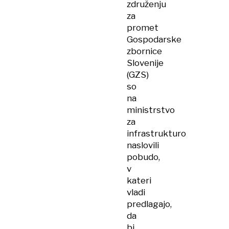
združenju
za
promet
Gospodarske
zbornice
Slovenije
(GZS)
so
na
ministrstvo
za
infrastrukturo
naslovili
pobudo,
v
kateri
vladi
predlagajo,
da
bi