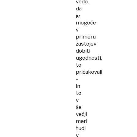
vedo,
da
je
mogoče
v
primeru
zastojev
dobiti
ugodnosti,
to
pričakovali
–
in
to
v
še
večji
meri
tudi
v