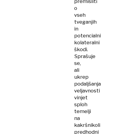
premisliti
o
vseh
tveganjih
in
potencialni
kolateralni
škodi.
Sprašuje
se,
ali
ukrep
podaljšanja
veljavnosti
vinjet
sploh
temelji
na
kakršnikoli
predhodni