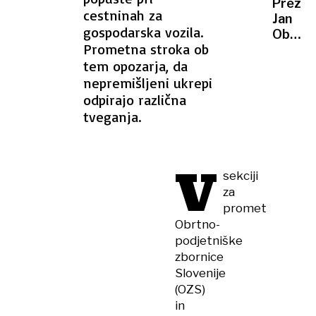
Prezno
smrtn
cestninah za
Jan
žrtev
gospodarska vozila.
Oblak
Prometna stroka ob
brez
tem opozarja, da
tuširan
na
nepremišljeni ukrepi
stadio
odpirajo različna
Emirat
tveganja.
v
Londo
V
sekciji
za
promet
Obrtno-
podjetniške
zbornice
Slovenije
(OZS)
in