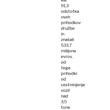
kar
91,3
odstotka
vseh
prihodkov
družbe
in
znašali
533,7
milijona
evrov,
od
tega
prihodki
od
cestninjenja
vozil
nad
3,5
tone