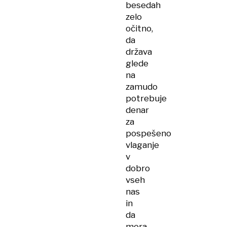
besedah
zelo
očitno,
da
država
glede
na
zamudo
potrebuje
denar
za
pospešeno
vlaganje
v
dobro
vseh
nas
in
da
mora