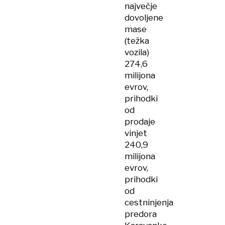
največje
dovoljene
mase
(težka
vozila)
274,6
milijona
evrov,
prihodki
od
prodaje
vinjet
240,9
milijona
evrov,
prihodki
od
cestninjenja
predora