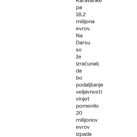
Karavanke
pa
18,2
milijona
evrov.
Na
Darsu
so
že
izračunali,
da
bo
podaljšanje
veljavnosti
vinjet
pomenilo
20
milijonov
evrov
izpada