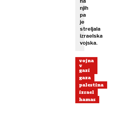
na
njih
pa
je
streljala
izraelska
vojska.
vojna
v
gazi
gaza
palestina
izrael
hamas