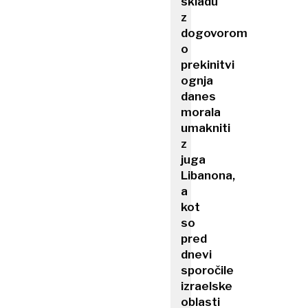
skladu
z
dogovorom
o
prekinitvi
ognja
danes
morala
umakniti
z
juga
Libanona,
a
kot
so
pred
dnevi
sporočile
izraelske
oblasti