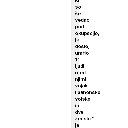
ki
so
še
vedno
pod
okupacijo,
je
doslej
umrlo
11
ljudi,
med
njimi
vojak
libanonske
vojske
in
dve
ženski,"
je