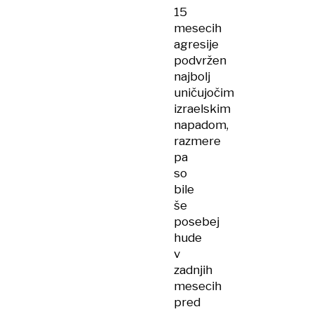
15
mesecih
agresije
podvržen
najbolj
uničujočim
izraelskim
napadom,
razmere
pa
so
bile
še
posebej
hude
v
zadnjih
mesecih
pred