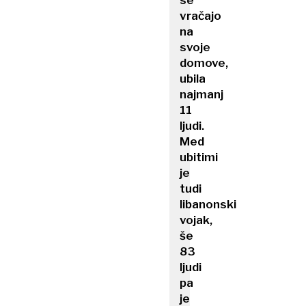
se
vračajo
na
svoje
domove,
ubila
najmanj
11
ljudi.
Med
ubitimi
je
tudi
libanonski
vojak,
še
83
ljudi
pa
je