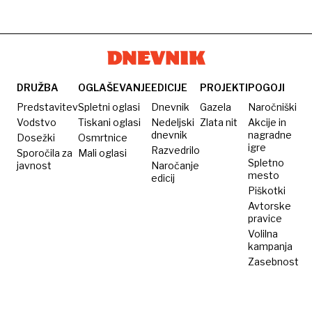
DRUŽBA
OGLAŠEVANJE
EDICIJE
PROJEKTI
POGOJI
Predstavitev
Spletni oglasi
Dnevnik
Gazela
Naročniški
Vodstvo
Tiskani oglasi
Nedeljski
Zlata nit
Akcije in
dnevnik
nagradne
Dosežki
Osmrtnice
igre
Razvedrilo
Sporočila za
Mali oglasi
Spletno
javnost
Naročanje
mesto
edicij
Piškotki
Avtorske
pravice
Volilna
kampanja
Zasebnost