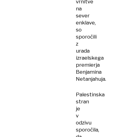
vrnitve
na
sever
enklave,
so
sporočili
z
urada
izraelskega
premierja
Benjamina
Netanjahuja.
Palestinska
stran
je
v
odzivu
sporočila,
da