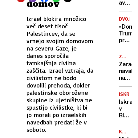
domov
avtobu
prav
postaj
stari
pa
Izrael blokira množico
DVOJNIK
ne
več deset tisoč
»Donal
Palestincev, da se
Trump
vrnejo svojim domovom
prodaj
puding
na severu Gaze, je
v
danes sporočila
ZD
Pakist
tamkajšnja civilna
LJUBLJ
Zaradi
zaščita. Izrael vztraja, da
navala
civilistom ne bodo
na
dovolili prehoda, dokler
urgen
utegne
palestinske oborožene
ISKRA
bolniki
skupine iz ujetništva ne
Iskra
plačati
spustijo civilistke, ki bi
v
nenujn
jo morali po izraelskih
BiH
pomoč
navedbah predati že v
z
soboto.
novo
KAJA
tovarn
BREZOČ