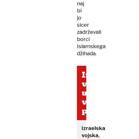
naj
bi
jo
sicer
zadrževali
borci
Islamskega
džihada.
Izraelska
vojska
ubila
več
povratnikov
Izraelska
vojska,