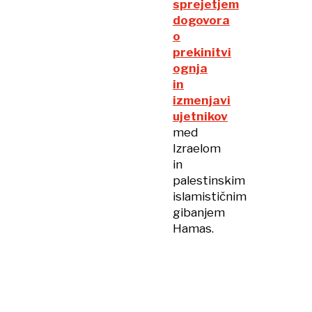
sprejetjem
dogovora
o
prekinitvi
ognja
in
izmenjavi
ujetnikov
med
Izraelom
in
palestinskim
islamističnim
gibanjem
Hamas.