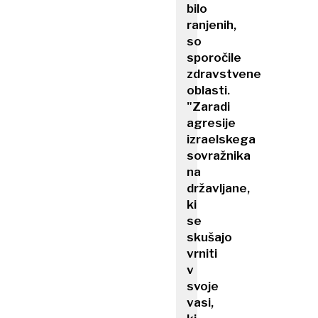
bilo
ranjenih,
so
sporočile
zdravstvene
oblasti.
"Zaradi
agresije
izraelskega
sovražnika
na
državljane,
ki
se
skušajo
vrniti
v
svoje
vasi,