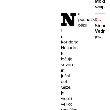
Mokre
v
sanje
Srbiji
N
a
z
posnetkih
novim
OP
AVSTRA
blizu
logist
Sinner:
centr
t.
Vedno
i.
je
lepo
koridorja
osvajat
Necarim,
lovorik
ki
še
ločuje
lepše
severni
jih je
in
deliti
južni
del
Gaze,
je
videti
veliko
množico