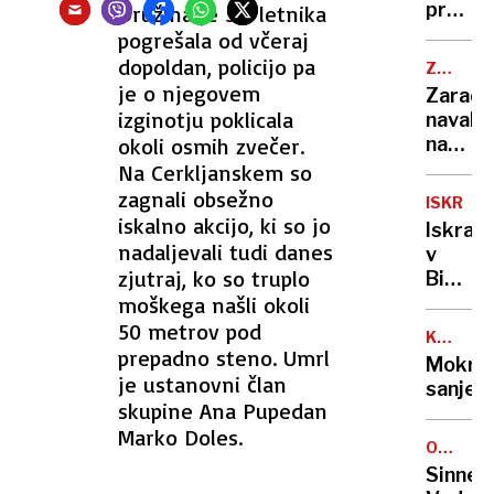
prodaj
Družina je 50-letnika
prav
puding
pogrešala od včeraj
stari
v
dopoldan, policijo pa
ZD
Pakist
LJUBLJ
je o njegovem
Zaradi
izginotju poklicala
navala
okoli osmih zvečer.
na
urgen
Na Cerkljanskem so
utegne
zagnali obsežno
ISKRA
bolniki
iskalno akcijo, ki so jo
Iskra
plačati
nadaljevali tudi danes
v
nenujn
zjutraj, ko so truplo
BiH
pomoč
moškega našli okoli
z
novo
50 metrov pod
KAJA
tovarn
prepadno steno. Umrl
BREZOČ
Mokre
v
je ustanovni član
sanje
Srbiji
skupine Ana Pupedan
z
Marko Doles.
novim
OP
AVSTRA
logist
Sinner: