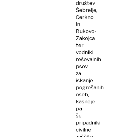
društev
Šebrelje,
Cerkno
in
Bukovo-
Zakojca
ter
vodniki
reševalnih
psov
za
iskanje
pogrešanih
oseb,
kasneje
pa
še
pripadniki
civilne
zaščite