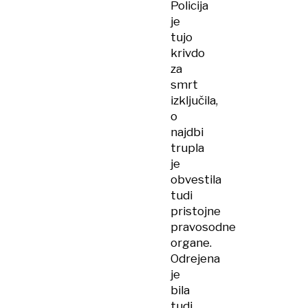
Policija
je
tujo
krivdo
za
smrt
izključila,
o
najdbi
trupla
je
obvestila
tudi
pristojne
pravosodne
organe.
Odrejena
je
bila
tudi