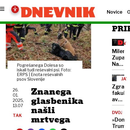
Novice
O
PRI
INT
Milena
Zupanč
Naša
Pogrešanega Dolesa so
genera
iskali tudi reševalni psi. Foto:
ERPS | Enota reševalnih
je
JAV
psov Slovenije
imela
PR
Zgradi
Znanega
srečo,
26.
fakult
01.
da
glasbenika
avtobu
2025,
smo
postaj
13.07
našli
bili
pa
DVOJNIK
ob
TAK
mrtvega
ne
»Donal
prave
Trump
času