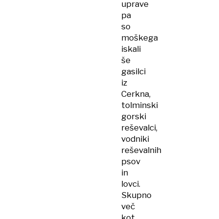
uprave
pa
so
moškega
iskali
še
gasilci
iz
Cerkna,
tolminski
gorski
reševalci,
vodniki
reševalnih
psov
in
lovci.
Skupno
več
kot