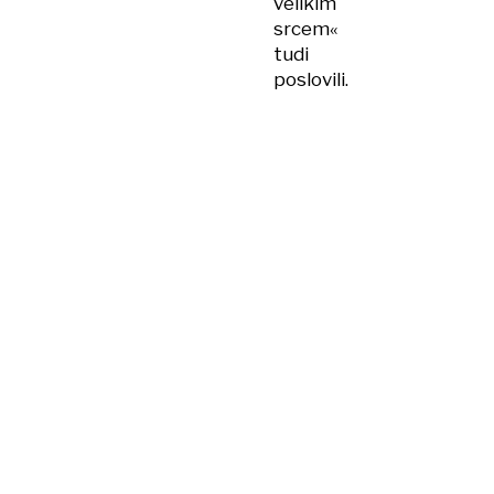
velikim
srcem«
tudi
poslovili.