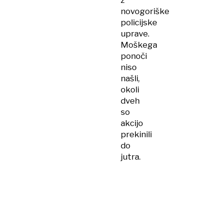
z
novogoriške
policijske
uprave.
Moškega
ponoči
niso
našli,
okoli
dveh
so
akcijo
prekinili
do
jutra.