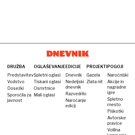
DRUŽBA
OGLAŠEVANJE
EDICIJE
PROJEKTI
POGOJI
Predstavitev
Spletni oglasi
Dnevnik
Gazela
Naročniški
Vodstvo
Tiskani oglasi
Nedeljski
Zlata nit
Akcije in
dnevnik
nagradne
Dosežki
Osmrtnice
igre
Razvedrilo
Sporočila za
Mali oglasi
Spletno
javnost
Naročanje
mesto
edicij
Piškotki
Avtorske
pravice
Volilna