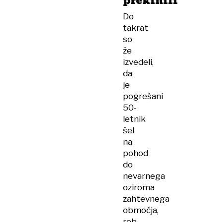
prekinili
Do
takrat
so
že
izvedeli,
da
je
pogrešani
50-
letnik
šel
na
pohod
do
nevarnega
oziroma
zahtevnega
območja,
rob