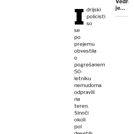
centr
Vedno
I
je
drijski
lepo
policisti
osvajat
so
lovorik
se
še
po
lepše
prejemu
jih je
obvestila
deliti
o
pogrešanem
50-
letniku
nemudoma
odpravili
na
teren.
Sinoči
okoli
pol
desetih