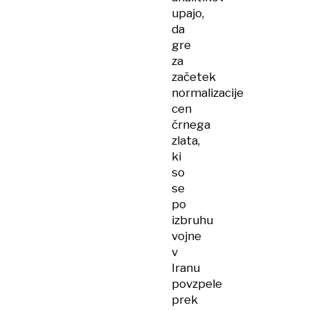
upajo,
da
gre
za
začetek
normalizacije
cen
črnega
zlata,
ki
so
se
po
izbruhu
vojne
v
Iranu
povzpele
prek