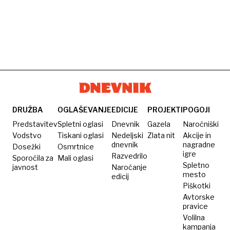
DRUŽBA
OGLAŠEVANJE
EDICIJE
PROJEKTI
POGOJI
Predstavitev
Spletni oglasi
Dnevnik
Gazela
Naročniški
Vodstvo
Tiskani oglasi
Nedeljski
Zlata nit
Akcije in
dnevnik
nagradne
Dosežki
Osmrtnice
igre
Razvedrilo
Sporočila za
Mali oglasi
Spletno
javnost
Naročanje
mesto
edicij
Piškotki
Avtorske
pravice
Volilna
kampanja