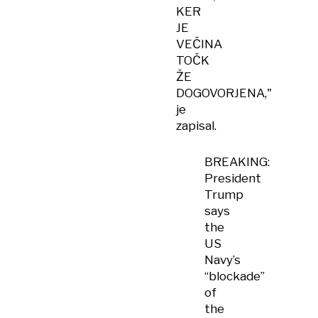
KER
JE
VEČINA
TOČK
ŽE
DOGOVORJENA,"
je
zapisal.
BREAKING:
President
Trump
says
the
US
Navy’s
“blockade”
of
the