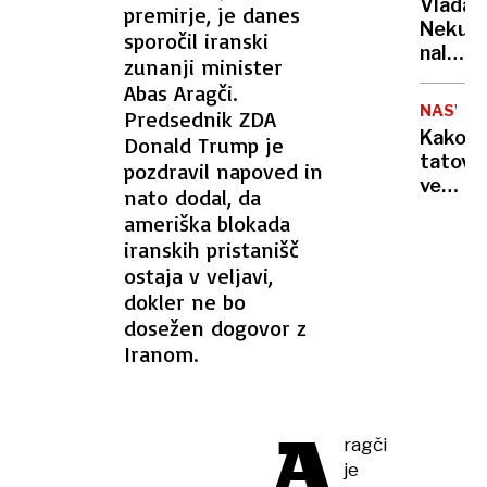
Vlada
premirje, je danes
vojno
Neku
sporočil iranski
za
naložil
"mobili
zunanji minister
obrato
bivših"
Abas Aragči.
v
NASVET
Predsednik ZDA
vsaj
Kako
Donald Trump je
minim
tatovi
pozdravil napoved in
obseg
vedo,
nato dodal, da
da
ameriška blokada
vas
iranskih pristanišč
ni
ostaja v veljavi,
doma?
dokler ne bo
Prever
dosežen dogovor z
metod
Iranom.
za
zaščit
pred
A
vlomilc
ragči
je