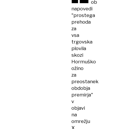
ob
napovedi
"prostega
prehoda
za
vsa
trgovska
plovila
skozi
Hormuško
ožino
za
preostanek
obdobja
premirja"
v
objavi
na
omrežju
X