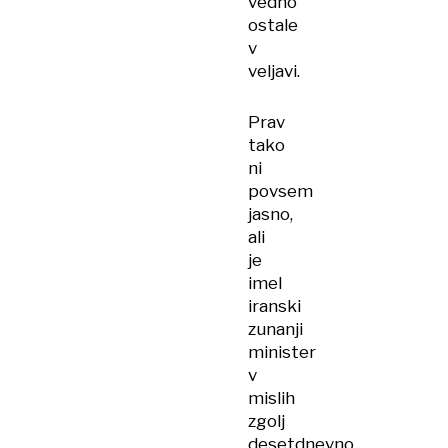
vedno
ostale
v
veljavi.
Prav
tako
ni
povsem
jasno,
ali
je
imel
iranski
zunanji
minister
v
mislih
zgolj
desetdnevno