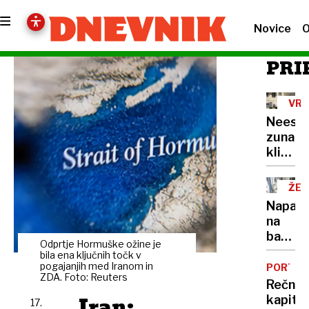
Novice
O
PRI
VRO
VAL
Neest
zunanj
klimat
naprav
ŽE
15
Napadi
NA
na
bankom
Odprtje Hormuške ožine je
veliko
bila ena ključnih točk v
škodo
pogajanjih med Iranom in
PORTRE
ZDA. Foto: Reuters
povzro
Rečni
že
Iran:
kapita
17.