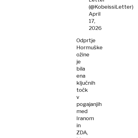
(@KobeissiLetter)
April
17,
2026
Odprtje
Hormuške
ožine
je
bila
ena
ključnih
točk
v
pogajanjih
med
Iranom
in
ZDA,