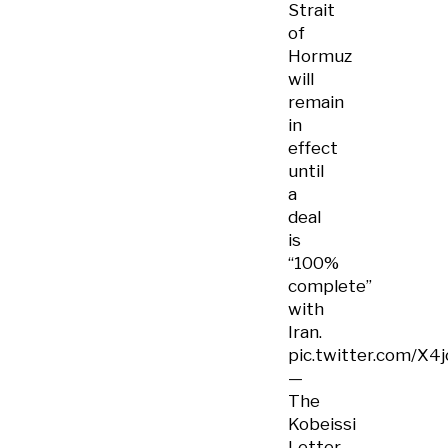
Strait
of
Hormuz
will
remain
in
effect
until
a
deal
is
“100%
complete”
with
Iran.
pic.twitter.com/X4
—
The
Kobeissi
Letter