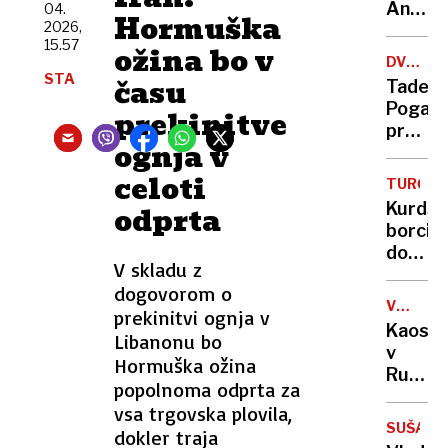
sama
Anže
04.
Hormuška
eksploz
2026,
Logar
15.57
ožina bo v
izdelal
DVOJČE
prvo
STA
TOUR-
času
Tadej
in
VUELTA
Pogača
prekinitve
edino
pred
leseno
ognja v
izzivom
barko
ki ga
celoti
za
TURČIJA
je v
Ljublja
Kurdsk
odprta
zgodov
borci
prema
dobiva
le en
V skladu z
možno
kolesa
dogovorom o
obsežn
VOJNA
prekinitvi ognja v
pomilo
V
Kaos
Libanonu bo
UKRAJIN
v
Hormuška ožina
Rusiji:
popolnoma odprta za
ženske
vsa trgovska plovila,
začele
SUŠA
dokler traja
izrablj