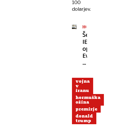
100
dolarjev.
HORMUŠKA
OŽINA
Šef
IEA
opozarja:
Evropa
ima
letalskega
goriva
vojna
le
v
še
iranu
za
hormuška
ožina
šest
premirje
tednov
donald
trump