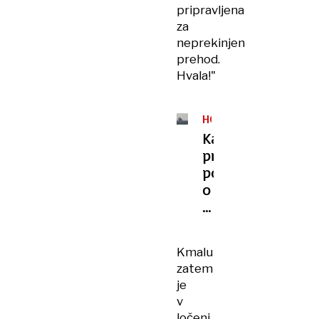
pripravljena
za
neprekinjen
prehod.
Hvala!"
HORMUŠKA
OŽINA
Kaj
prinašajo
pogovori
o
sprostitvi
plovbe?
Prevoz
Kmalu
energentov
zatem
še
je
vedno
v
oviran
ločeni