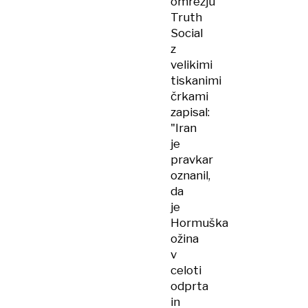
omrežju
Truth
Social
z
velikimi
tiskanimi
črkami
zapisal:
"Iran
je
pravkar
oznanil,
da
je
Hormuška
ožina
v
celoti
odprta
in