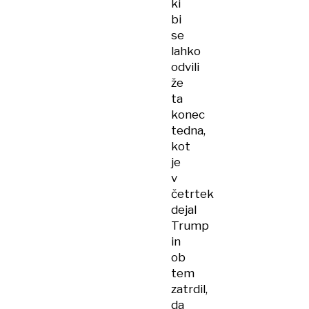
ki
bi
se
lahko
odvili
že
ta
konec
tedna,
kot
je
v
četrtek
dejal
Trump
in
ob
tem
zatrdil,
da