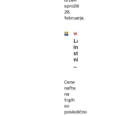
državi
sprožili
28.
februarja.
VOJNA
V
Lakota
IRANU
in
strahotno
nizka
morala:
pretresljive
razmere
Cene
med
nafte
ameriškimi
na
vojaki
trgih
so
posledično