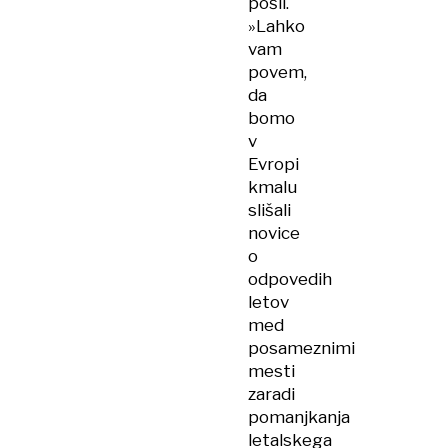
pošli.
»Lahko
vam
povem,
da
bomo
v
Evropi
kmalu
slišali
novice
o
odpovedih
letov
med
posameznimi
mesti
zaradi
pomanjkanja
letalskega