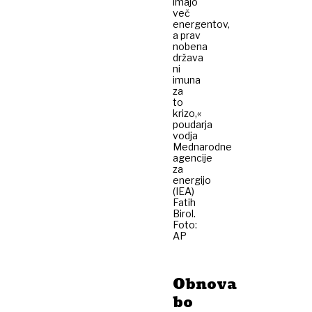
imajo
več
energentov,
a prav
nobena
država
ni
imuna
za
to
krizo,«
poudarja
vodja
Mednarodne
agencije
za
energijo
(IEA)
Fatih
Birol.
Foto:
AP
Obnova
bo