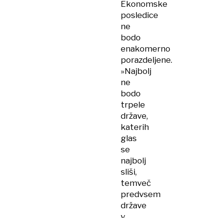
Ekonomske
posledice
ne
bodo
enakomerno
porazdeljene.
»Najbolj
ne
bodo
trpele
države,
katerih
glas
se
najbolj
sliši,
temveč
predvsem
države
v