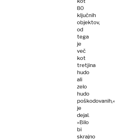
kot
ameriška
80
mornarica
ključnih
objektov,
od
tega
je
več
kot
tretjina
hudo
ali
zelo
hudo
poškodovanih,«
je
dejal.
»Bilo
bi
skrajno