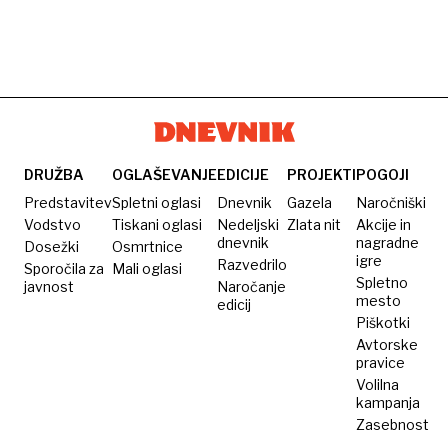
DRUŽBA
OGLAŠEVANJE
EDICIJE
PROJEKTI
POGOJI
Predstavitev
Spletni oglasi
Dnevnik
Gazela
Naročniški
Vodstvo
Tiskani oglasi
Nedeljski
Zlata nit
Akcije in
dnevnik
nagradne
Dosežki
Osmrtnice
igre
Razvedrilo
Sporočila za
Mali oglasi
Spletno
javnost
Naročanje
mesto
edicij
Piškotki
Avtorske
pravice
Volilna
kampanja
Zasebnost