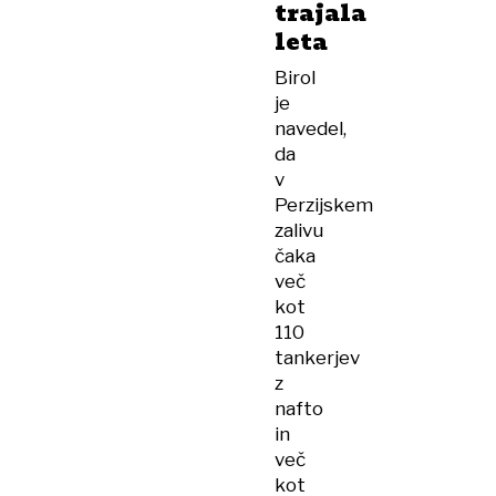
trajala
leta
Birol
je
navedel,
da
v
Perzijskem
zalivu
čaka
več
kot
110
tankerjev
z
nafto
in
več
kot