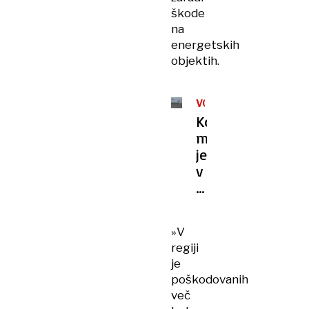
škode
na
energetskih
objektih.
VOJNA
V
Koliko
IRANU
min
je
v
Hormuški
ožini?
Neznanka,
»V
s
regiji
katero
je
si
poškodovanih
beli
več
glavo