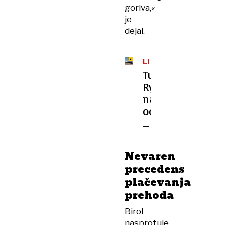
goriva,«
je
dejal.
LETALSKI
PROMET
Tudi
Ryanair
napoveduje
odpovedi
letov,
direktor
pravi:
Nevaren
»Krivite
precedens
Trumpa!«
plačevanja
prehoda
Birol
nasprotuje