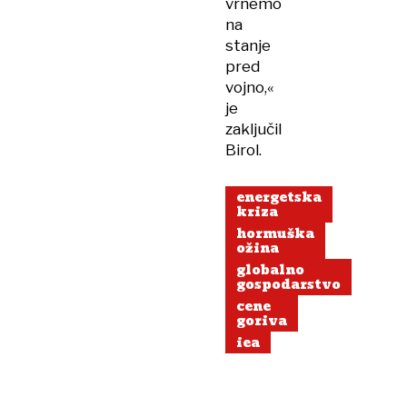
vrnemo
na
stanje
pred
vojno,«
je
zaključil
Birol.
energetska
kriza
hormuška
ožina
globalno
gospodarstvo
cene
goriva
iea