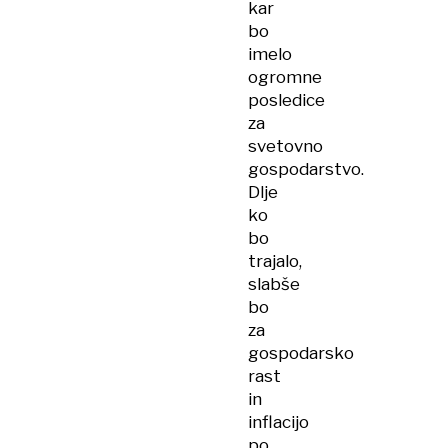
kar
bo
imelo
ogromne
posledice
za
svetovno
gospodarstvo.
Dlje
ko
bo
trajalo,
slabše
bo
za
gospodarsko
rast
in
inflacijo
po