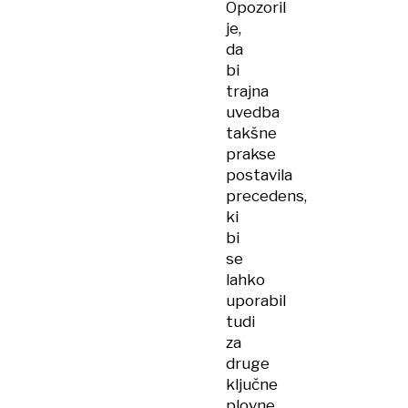
Opozoril
je,
da
bi
trajna
uvedba
takšne
prakse
postavila
precedens,
ki
bi
se
lahko
uporabil
tudi
za
druge
ključne
plovne