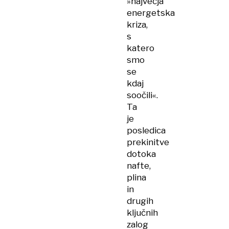
»največja
energetska
kriza,
s
katero
smo
se
kdaj
soočili«.
Ta
je
posledica
prekinitve
dotoka
nafte,
plina
in
drugih
ključnih
zalog