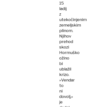
15
ladij
z
utekočinjenim
zemeljskim
plinom.
Njihov
prehod
skozi
Hormuško
ožino
bi
ublažil
krizo.
»Vendar
to
ni
dovolj,«
je