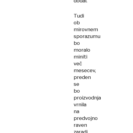
dodal.
Tudi
ob
mirovnem
sporazumu
bo
moralo
miniti
več
mesecev,
preden
se
bo
proizvodnja
vrnila
na
predvojno
raven
zaradi