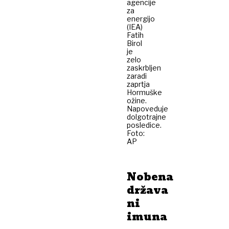
agencije
za
energijo
(IEA)
Fatih
Birol
je
zelo
zaskrbljen
zaradi
zaprtja
Hormuške
ožine.
Napoveduje
dolgotrajne
posledice.
Foto:
AP
Nobena
država
ni
imuna