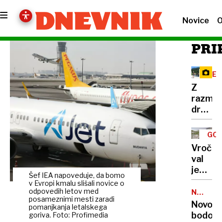
Novice
O
PRI
RE
Z
razma
družbe
omreži
na
GOR
Vršič
TUR
Vročin
leze
val
vsak,
je
ki
Šef IEA napoveduje, da bomo
dosege
v Evropi kmalu slišali novice o
potreb
gore,
odpovedih letov med
NALEZLJ
pravlji
posameznimi mesti zaradi
BOLEZN
zaradi
Novoro
ozadje
pomanjkanja letalskega
pomanj
bodo
goriva. Foto: Profimedia
za