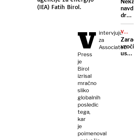
rekord
Nekate
orožje
(IEA) Fatih Birol.
navduš
za
drugi
destabi
zgrože
evrops
V
umetn
demokr
VROČIN
intervjuju
inteli
VAL
Zaradi
za
ustvari
vročin
Associated
nove
ustavlj
Press
viruse
žičnice
je
na
Birol
ledeniš
izrisal
smučiš
mračno
v
sliko
Alpah
globalnih
posledic
tega,
kar
je
poimenoval