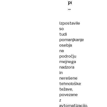
pred
novim
kaosom
za
Izpostavile
turiste
so
tudi
pomanjkanje
osebja
na
področju
mejnega
nadzora
in
nerešene
tehnološke
težave,
povezane
z
avtomatizacijo.