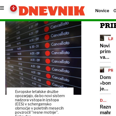
Novice
O
PRI
LJU
Novi
primer
vandal
izginila
še
PR
skulpt
Domne
ribe
»bomb
je
Evropske letalske družbe
rešila
opozarjajo, da bo novi sistem
nezako
nadzora vstopa in izstopa
DELITE
(EES) v schengensko
OBLAST
hramb
Razni
območje v poletnih mesecih
DNK
mahnič
povzročil "resne motnje".