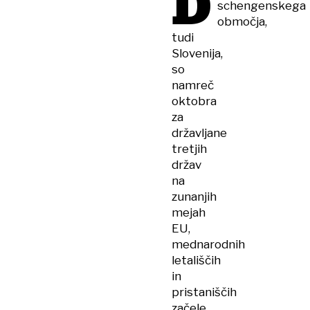
D
schengenskega
območja,
tudi
Slovenija,
so
namreč
oktobra
za
državljane
tretjih
držav
na
zunanjih
mejah
EU,
mednarodnih
letališčih
in
pristaniščih
začele