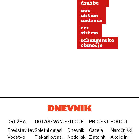
družbe
nov
sistem
nadzora
ees
sistem
schengensko
območje
DRUŽBA
OGLAŠEVANJE
EDICIJE
PROJEKTI
POGOJI
Predstavitev
Spletni oglasi
Dnevnik
Gazela
Naročniški
Vodstvo
Tiskani oglasi
Nedeljski
Zlata nit
Akcije in