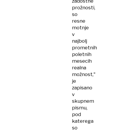
zadostne
prožnosti,
so
resne
motnje
v
najbolj
prometnih
poletnih
mesecih
realna
možnost,"
je
zapisano
v
skupnem
pismu,
pod
katerega
so