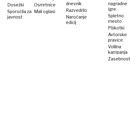
dnevnik
nagradne
Dosežki
Osmrtnice
igre
Razvedrilo
Sporočila za
Mali oglasi
Spletno
javnost
Naročanje
mesto
edicij
Piškotki
Avtorske
pravice
Volilna
kampanja
Zasebnost