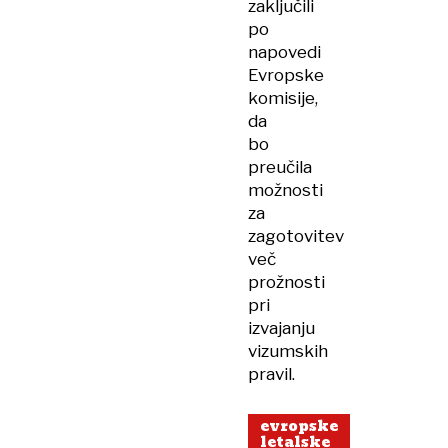
zaključili
po
napovedi
Evropske
komisije,
da
bo
preučila
možnosti
za
zagotovitev
več
prožnosti
pri
izvajanju
vizumskih
pravil.
evropske
letalske