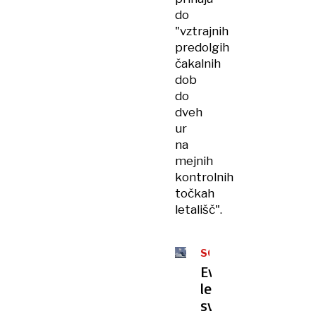
do
"vztrajnih
predolgih
čakalnih
dob
do
dveh
ur
na
mejnih
kontrolnih
točkah
letališč".
SCHENGEN
Evropska
letališča
svarijo