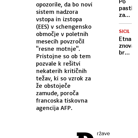
Po
opozorile, da bo novi
moraln
pasti
sistem nadzora
razsod
za
ali
vstopa in izstopa
spolne
tudi
(EES) v schengensko
predat
moraln
SICILIJA
območje v poletnih
ovadili
grešni
Etna
mesecih povzročil
štiri
znova
"resne motnje".
mladol
bruha:
Pristojne so ob tem
vplete
pepel
so
pozvale k rešitvi
prekril
bili
nekaterih kritičnih
Catani
tudi
težav, ki so vzrok za
letalsk
otroci,
že obstoječe
prome
mlajši
zamude, poroča
skoraj
od
francoska tiskovna
obstal
14
agencija AFP.
let
ržave