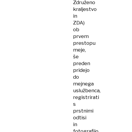
Združeno
kraljestvo
in
ZDA)
ob
prvem
prestopu
meje,
še
preden
pridejo
do
mejnega
uslužbenca,
registrirati
s
prstnimi
odtisi
in
fotografijo