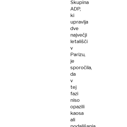
Skupina
ADP,
ki
upravlja
dve
največji
letališči
v
Parizu,
je
sporočila,
da
v
tej
fazi
niso
opazili
kaosa
ali
podaljšanja