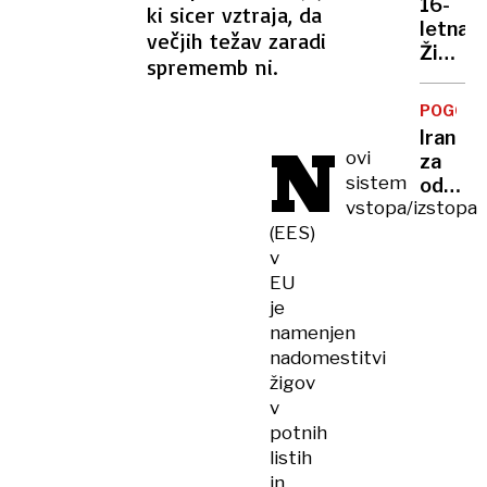
moji
16-
ki sicer vztraja, da
tudi
tekme
letna
večjih težav zaradi
do
Kitajci,
Živa
35
sprememb ni.
ne
Remic
stopinj
Merck
postal
dežja
POGOVO
svetov
ni na
N
Iran
prvaki
ovi
vidiku
za
v
sistem
odprtj
teku
vstopa/izstopa
Hormu
na
(EES)
ožine
800
zahtev
v
metro
končan
EU
vojne,
je
odškod
namenjen
odprav
nadomestitvi
sankcij
žigov
…
v
potnih
listih
in