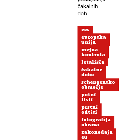
čakalnih
dob.
ees
evropska
unija
mejna
kontrola
letališča
čakalne
dobe
schengensko
območje
potni
listi
prstni
odtisi
fotografija
obraza
zakonodaja
eu