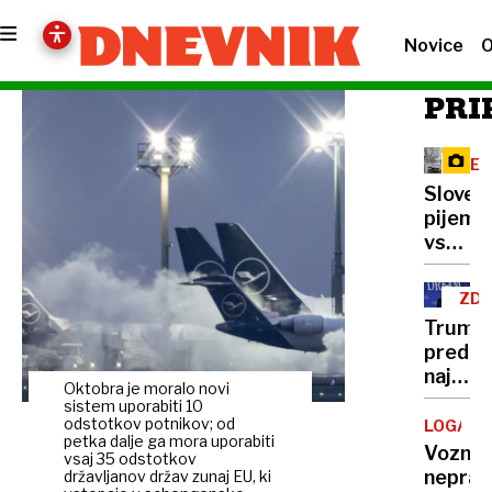
Novice
O
PRI
RE
Sloven
pijemo
vse
manj
mleka,
ZD
vračaj
Trump
pa
pred
se
najtež
nekoč
Oktobra je moralo novi
politič
sistem uporabiti 10
pozabl
preizk
odstotkov potnikov; od
LOGATE
izdelki
petka dalje ga mora uporabiti
številk
Voznic
vsaj 35 odstotkov
so
neprav
državljanov držav zunaj EU, ki