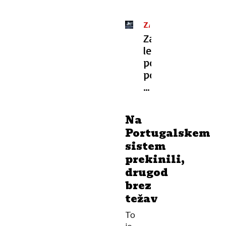
ZANIMIVOST
Zakaj
letala
pozimi
potrebujejo
prho,
preden
vas
Na
odpeljejo
Portugalskem
na
sistem
dopust?
prekinili,
drugod
brez
težav
To