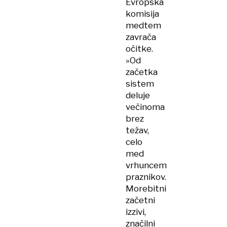
Evropska
komisija
medtem
zavrača
očitke.
»Od
začetka
sistem
deluje
večinoma
brez
težav,
celo
med
vrhuncem
praznikov.
Morebitni
začetni
izzivi,
značilni