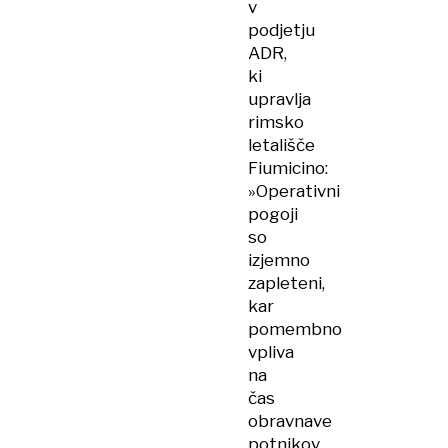
v
podjetju
ADR,
ki
upravlja
rimsko
letališče
Fiumicino:
»Operativni
pogoji
so
izjemno
zapleteni,
kar
pomembno
vpliva
na
čas
obravnave
potnikov