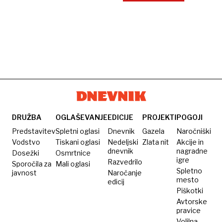
DRUŽBA
OGLAŠEVANJE
EDICIJE
PROJEKTI
POGOJI
Predstavitev
Spletni oglasi
Dnevnik
Gazela
Naročniški
Vodstvo
Tiskani oglasi
Nedeljski
Zlata nit
Akcije in
dnevnik
nagradne
Dosežki
Osmrtnice
igre
Razvedrilo
Sporočila za
Mali oglasi
Spletno
javnost
Naročanje
mesto
edicij
Piškotki
Avtorske
pravice
Volilna