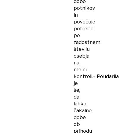
dobo
potnikov
in
povečuje
potrebo
po
zadostnem
številu
osebja
na
mejni
kontroli.« Poudarila
je
še,
da
lahko
čakalne
dobe
ob
prihodu