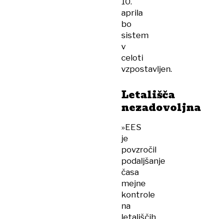
10.
aprila
bo
sistem
v
celoti
vzpostavljen.
Letališča
nezadovoljna
»EES
je
povzročil
podaljšanje
časa
mejne
kontrole
na
letališčih