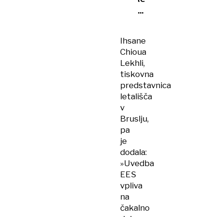
odpovedali
več
sto
Ihsane
letov
Chioua
Lekhli,
tiskovna
predstavnica
letališča
v
Bruslju,
pa
je
dodala:
»Uvedba
EES
vpliva
na
čakalno