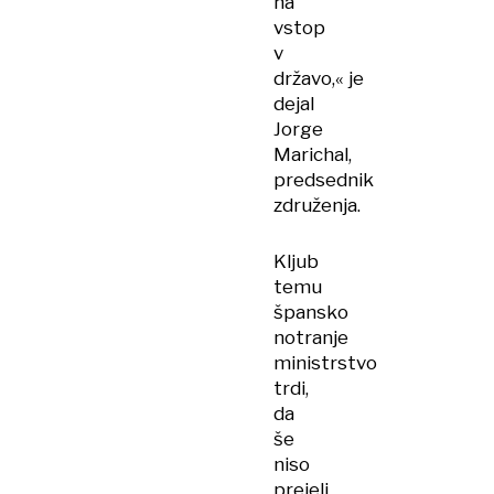
na
vstop
v
državo,« je
dejal
Jorge
Marichal,
predsednik
združenja.
Kljub
temu
špansko
notranje
ministrstvo
trdi,
da
še
niso
prejeli