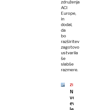
združenja
ACI
Europe,
in
dodal,
da
bo
razširitev
zagotovo
ustvarila
še
slabše
razmere.
ZIMSKE
RAZMERE
Na
večjih
evropskih
letališčih