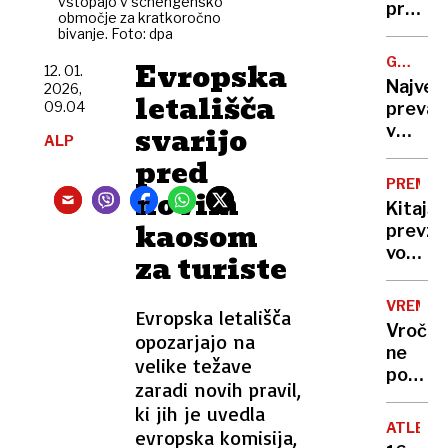
vstopajo v schengensko
rekord
prehite
območje za kratkoročno
nizke
življen
bivanje. Foto: dpa
motori
GREGOR
Evropska
12. 01.
je
MACGR
Največ
2026,
ogrož
letališča
09.04
prevar
svarijo
v
ALP
zgodovi
pred
ljudem
PREMIK
novim
prodaj
Kitajs
državo,
kaosom
prevz
ki
vodilno
za turiste
sploh
vlogo
ni
tudi
obstaj
VREME
Evropska letališča
pri
Vročin
opozarjajo na
razvoj
ne
zdravil
velike težave
popušč
»Leta
zaradi novih pravil,
do
2030
ki jih je uvedla
konca
bodo
ATLETI
evropska komisija,
tedna