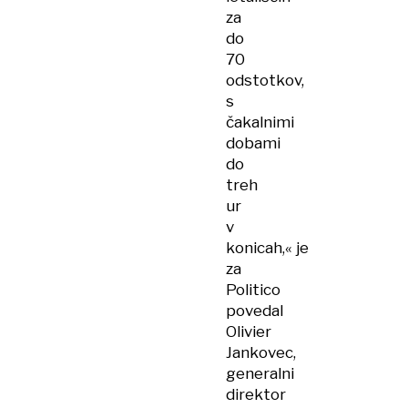
za
do
70
odstotkov,
s
čakalnimi
dobami
do
treh
ur
v
konicah,« je
za
Politico
povedal
Olivier
Jankovec,
generalni
direktor