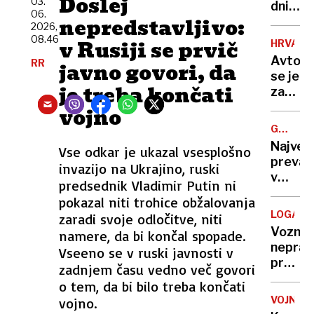
Doslej
03.
se
dni
06.
nekoč
nepredstavljivo:
po
2026,
pozabl
poškod
08.46
v Rusiji se prvič
HRVAŠK
izdelki
se je
Avtob
RR
javno govori, da
vrnil
se je
simbol
je treba končati
zatakni
Polhov
na
vojno
Gradca
vstopn
ki je
GREGOR
rampi
MACGR
zdaj
Največ
Vse odkar je ukazal vsesplošno
trajekt
višji
prevar
invazijo na Ukrajino, ruski
potniki
v
predsednik Vladimir Putin ni
so
zgodovi
ga
pokazal niti trohice obžalovanja
ljudem
tresli
LOGATE
zaradi svoje odločitve, niti
prodaj
in
Voznic
namere, da bi končal spopade.
državo,
potiska
neprav
Vseeno se v ruski javnosti v
ki
prehite
zadnjem času vedno več govori
sploh
življen
o tem, da bi bilo treba končati
ni
motori
obstaj
VOJNA
vojno.
je