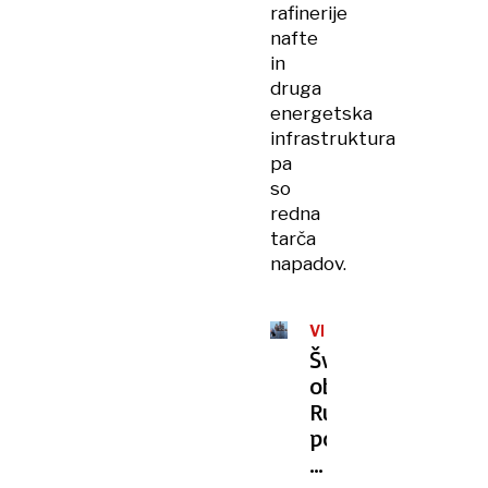
rafinerije
nafte
in
druga
energetska
infrastruktura
pa
so
redna
tarča
napadov.
VELIK
PRIMANJKLJAJ
Švedski
obveščevalci:
Rusija
porablja
zadnje