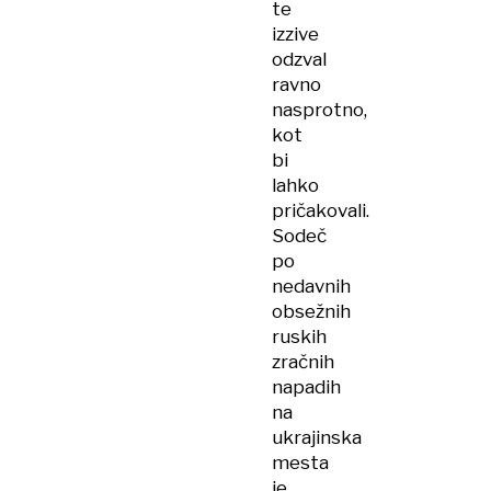
te
izzive
odzval
ravno
nasprotno,
kot
bi
lahko
pričakovali.
Sodeč
po
nedavnih
obsežnih
ruskih
zračnih
napadih
na
ukrajinska
mesta
je