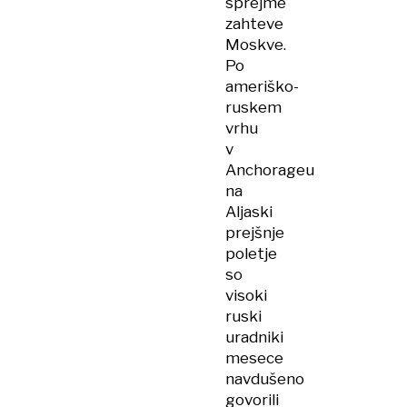
sprejme
zahteve
Moskve.
Po
ameriško-
ruskem
vrhu
v
Anchorageu
na
Aljaski
prejšnje
poletje
so
visoki
ruski
uradniki
mesece
navdušeno
govorili