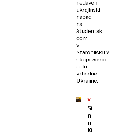
nedaven
ukrajinski
napad
na
študentski
dom
v
Starobilsku v
okupiranem
delu
vzhodne
Ukrajine.
VOJNA
V
Siloviti
UKRAJINI
napad
na
Kijev:
več