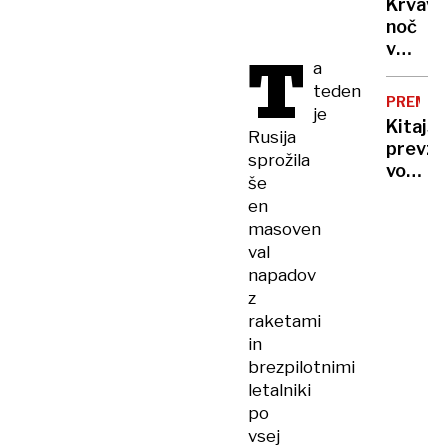
Krvava
ogrož
noč
v
T
a
Ukrajin
teden
rakete
PREMIK
je
ubijale
Kitajs
v
Rusija
prevz
Harkiv
sprožila
vodilno
droni
še
vlogo
udarili
en
tudi
po
masoven
pri
Rusiji
val
razvoj
napadov
zdravil
z
»Leta
raketami
2030
in
bodo
brezpilotnimi
moji
letalniki
tekme
Kitajci,
po
ne
vsej