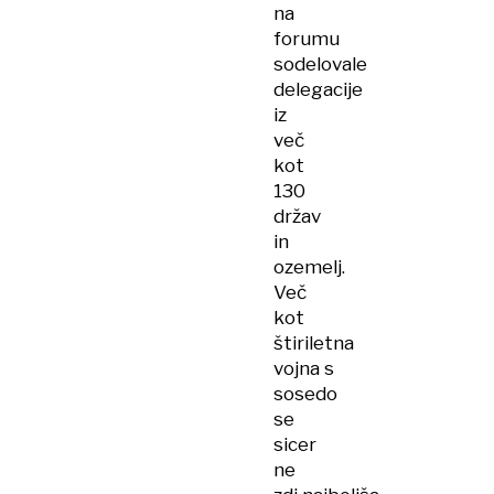
na
forumu
sodelovale
delegacije
iz
več
kot
130
držav
in
ozemelj.
Več
kot
štiriletna
vojna s
sosedo
se
sicer
ne