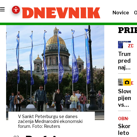
Novice
O
PRI
ZD
Trump
pred
najtež
politič
preizk
RE
številk
Sloven
so
pijemo
rekord
vse
nizke
manj
V Sankt Peterburgu se danes
mleka,
OBNOVA
začenja Mednarodni ekonomski
vračaj
Skoraj
forum. Foto: Reuters
pa
leto