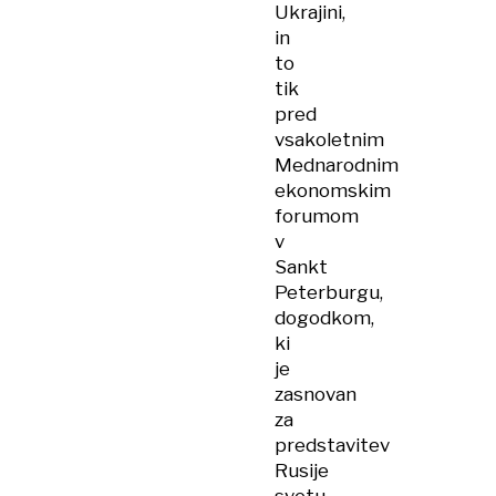
Merck
Ukrajini,
in
to
tik
pred
vsakoletnim
Mednarodnim
ekonomskim
forumom
v
Sankt
Peterburgu,
dogodkom,
ki
je
zasnovan
za
predstavitev
Rusije