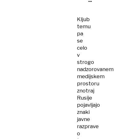
mrtvih,
številni
Kljub
še
temu
ujeti
pa
pod
se
ruševinami
celo
v
strogo
nadzorovanem
medijskem
prostoru
znotraj
Rusije
pojavljajo
znaki
javne
razprave
o