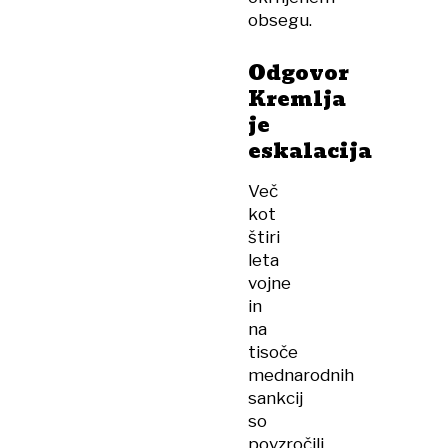
obsegu.
Odgovor
Kremlja
je
eskalacija
Več
kot
štiri
leta
vojne
in
na
tisoče
mednarodnih
sankcij
so
povzročili