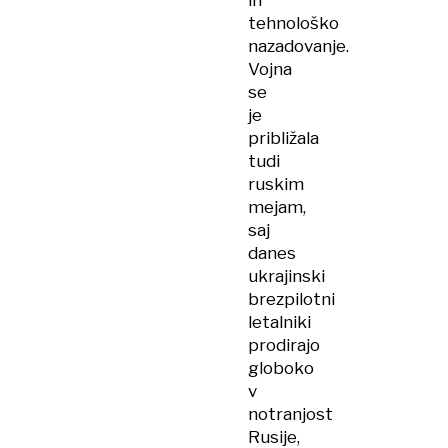
in
tehnološko
nazadovanje.
Vojna
se
je
približala
tudi
ruskim
mejam,
saj
danes
ukrajinski
brezpilotni
letalniki
prodirajo
globoko
v
notranjost
Rusije,