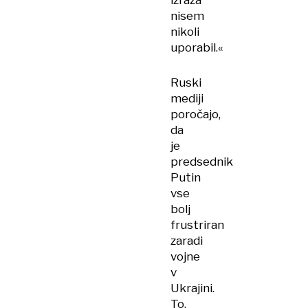
izraza
nisem
nikoli
uporabil.«
Ruski
mediji
poročajo,
da
je
predsednik
Putin
vse
bolj
frustriran
zaradi
vojne
v
Ukrajini.
To,