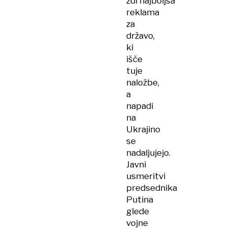
zdi najboljša
reklama
za
državo,
ki
išče
tuje
naložbe,
a
napadi
na
Ukrajino
se
nadaljujejo.
Javni
usmeritvi
predsednika
Putina
glede
vojne