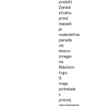
prebiti.
Zaradi
strahu
pred
napadi
je
vsakoletna
parada
ob
dnevu
zmage
na
Rdečem
trgu
9.
maja
potekala
v
precej
okrnjenem