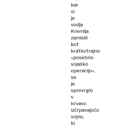
kar
si
je
vodja
Kremlja
zamislil
kot
kratkotrajno
»posebno
vojaško
operacijo«,
se
je
sprevrglo
v
krvavo
izčrpavajočo
vojno,
ki