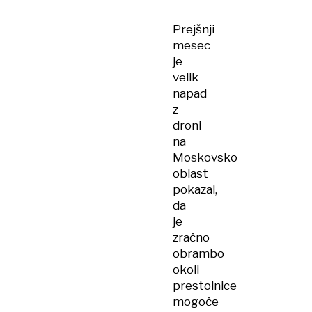
rezerve
in
Prejšnji
neustavljivo
mesec
drvi
je
v
velik
katastrofo
napad
z
droni
na
Moskovsko
oblast
pokazal,
da
je
zračno
obrambo
okoli
prestolnice
mogoče