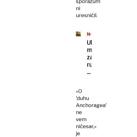
sporazum
ni
uresničil.
NOVI
NAPADI
Ukrajinsko
maščevanje
za
ruski
napad:
dramatični
posnetki
»O
iz
'duhu
Sankt
Anchoragea'
Peterburga
ne
vem
ničesar,«
je