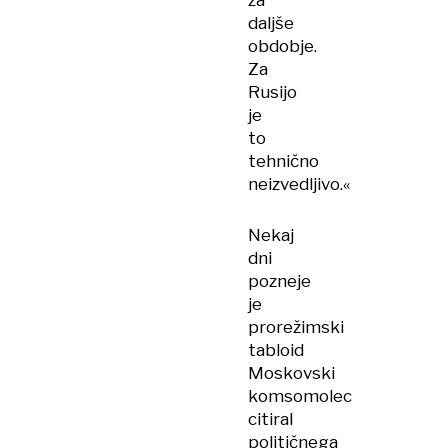
za
daljše
obdobje.
Za
Rusijo
je
to
tehnično
neizvedljivo.«
Nekaj
dni
pozneje
je
prorežimski
tabloid
Moskovski
komsomolec
citiral
političnega