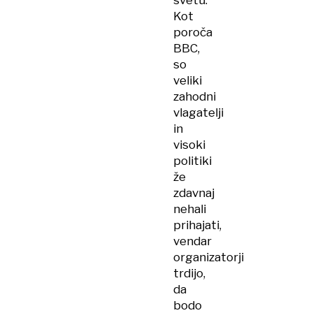
svetu.
Kot
poroča
BBC,
so
veliki
zahodni
vlagatelji
in
visoki
politiki
že
zdavnaj
nehali
prihajati,
vendar
organizatorji
trdijo,
da
bodo