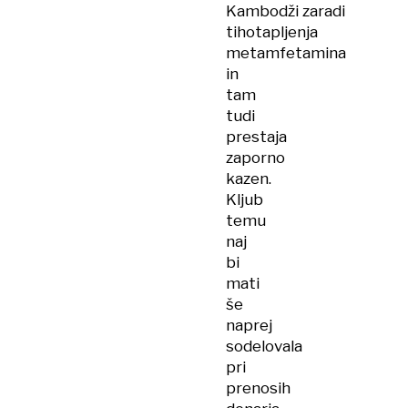
Kambodži zaradi
tihotapljenja
metamfetamina
in
tam
tudi
prestaja
zaporno
kazen.
Kljub
temu
naj
bi
mati
še
naprej
sodelovala
pri
prenosih