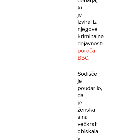
denarja,
ki
je
izviral iz
njegove
kriminalne
dejavnosti,
poroča
BBC
.
Sodišče
je
poudarilo,
da
je
ženska
sina
večkrat
obiskala
v