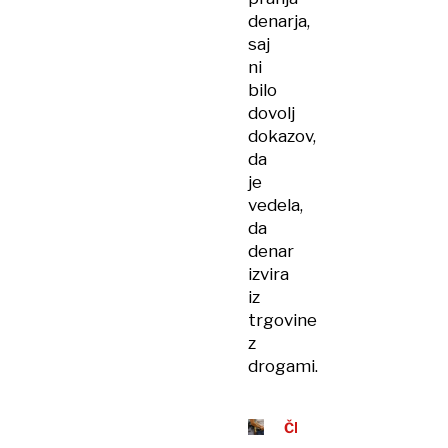
denarja,
saj
ni
bilo
dovolj
dokazov,
da
je
vedela,
da
denar
izvira
iz
trgovine
z
drogami.
ČRNA
GORA