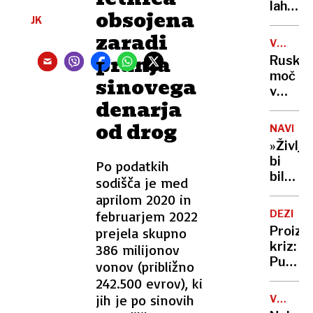
vode
lahko
selfije
obsojena
zaskrbl
JK
zaščitil
tudi
zaradi
že v
VOJNA
v
porodni
V
pranja
Ruska
kočah
UKRAJIN
moč
sinovega
v
denarja
Tihem
oceanu
od drog
NAVDIH
z
»Življe
obsež
bi
Po podatkih
vojašk
bilo
sodišča je med
vajo
dolgoč
aprilom 2020 in
preizku
97-
mornar
februarjem 2022
DEZINF
letnica
in
Proizv
prejela skupno
z
balisti
kriz:
386 milijonov
neverj
rakete
Putin
vonov (približno
podvi
je
242.500 evrov), ki
podrla
našel
jih je po sinovih
lastni
V
novo
ZDA