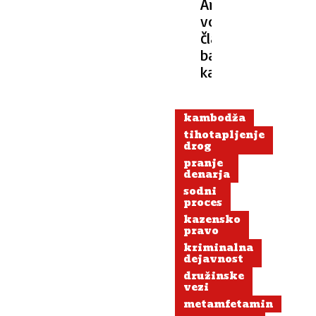
Aretirali
vodilnega
člana
balkanskega
kartela
kambodža
tihotapljenje
drog
pranje
denarja
sodni
proces
kazensko
pravo
kriminalna
dejavnost
družinske
vezi
metamfetamin