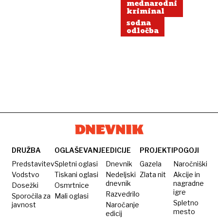
mednarodni
kriminal
sodna
odločba
DRUŽBA
OGLAŠEVANJE
EDICIJE
PROJEKTI
POGOJI
Predstavitev
Spletni oglasi
Dnevnik
Gazela
Naročniški
Vodstvo
Tiskani oglasi
Nedeljski
Zlata nit
Akcije in
dnevnik
nagradne
Dosežki
Osmrtnice
igre
Razvedrilo
Sporočila za
Mali oglasi
Spletno
javnost
Naročanje
mesto
edicij