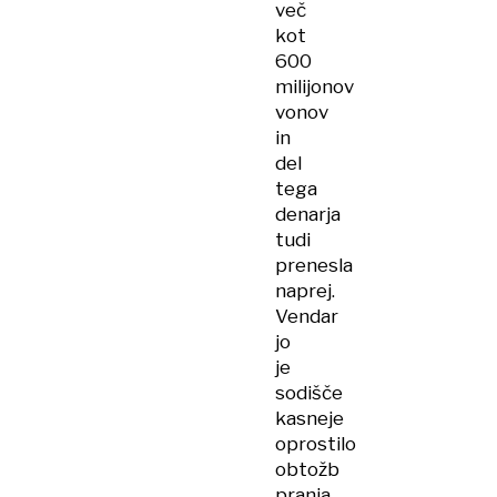
več
kot
600
milijonov
vonov
in
del
tega
denarja
tudi
prenesla
naprej.
Vendar
jo
je
sodišče
kasneje
oprostilo
obtožb
pranja