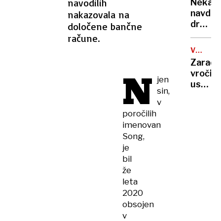
rekord
navodilih
Nekate
orožje
navduš
nakazovala na
za
drugi
določene bančne
destabi
zgrože
račune.
evrops
umetn
demokr
VROČIN
inteli
VAL
Zaradi
ustvari
N
vročin
nove
jen
ustavlj
viruse
sin,
žičnice
v
na
poročilih
ledeniš
imenovan
smučiš
Song,
v
je
Alpah
bil
že
leta
2020
obsojen
v