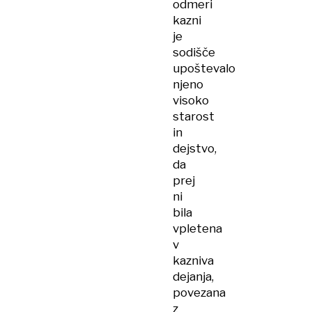
odmeri
kazni
je
sodišče
upoštevalo
njeno
visoko
starost
in
dejstvo,
da
prej
ni
bila
vpletena
v
kazniva
dejanja,
povezana
z