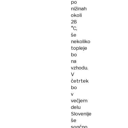
po
nižinah
okoli
28
°C,
še
nekoliko
topleje
bo
na
vzhodu.
V
četrtek
bo
v
večjem
delu
Slovenije
še
sončno,