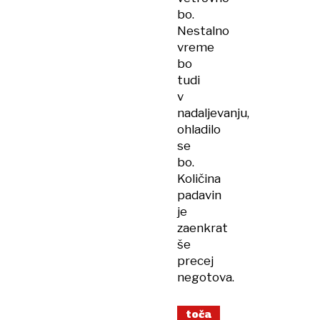
bo.
Nestalno
vreme
bo
tudi
v
nadaljevanju,
ohladilo
se
bo.
Količina
padavin
je
zaenkrat
še
precej
negotova.
toča