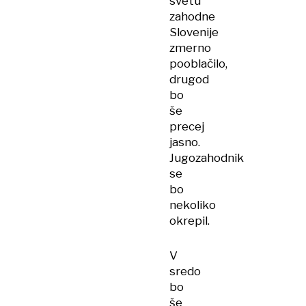
svetu
zahodne
Slovenije
zmerno
pooblačilo,
drugod
bo
še
precej
jasno.
Jugozahodnik
se
bo
nekoliko
okrepil.
V
sredo
bo
še