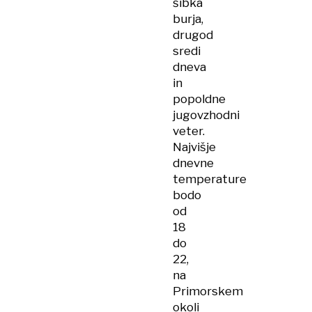
šibka
burja,
drugod
sredi
dneva
in
popoldne
jugovzhodni
veter.
Najvišje
dnevne
temperature
bodo
od
18
do
22,
na
Primorskem
okoli