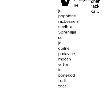
V
Znanos
dolge
se
razkriv
tudi
je
kateri
pet
popoldne
je
kilome
razbesnela
najvarn
nevihta.
sedež
v
Spremljal
avtu?
so
Presen
jo
boste
obilne
padavine,
močan
veter
in
ponekod
tudi
toča.