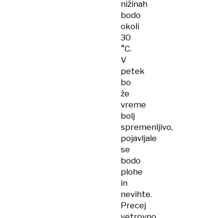
nižinah
bodo
okoli
30
°C.
V
petek
bo
že
vreme
bolj
spremenljivo,
pojavljale
se
bodo
plohe
in
nevihte.
Precej
vetrovno