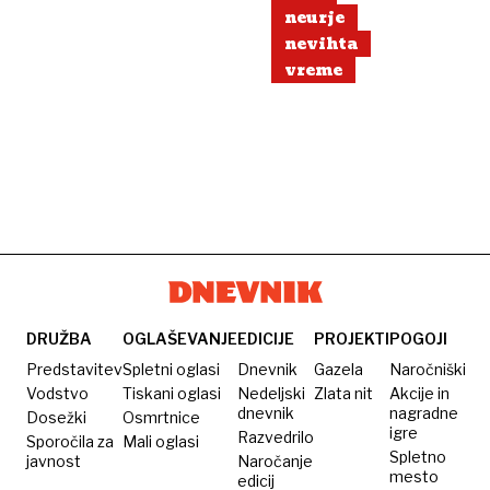
neurje
nevihta
vreme
DRUŽBA
OGLAŠEVANJE
EDICIJE
PROJEKTI
POGOJI
Predstavitev
Spletni oglasi
Dnevnik
Gazela
Naročniški
Vodstvo
Tiskani oglasi
Nedeljski
Zlata nit
Akcije in
dnevnik
nagradne
Dosežki
Osmrtnice
igre
Razvedrilo
Sporočila za
Mali oglasi
Spletno
javnost
Naročanje
mesto
edicij