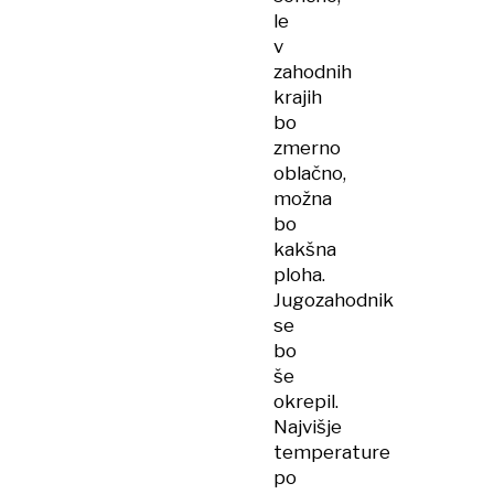
le
v
zahodnih
krajih
bo
zmerno
oblačno,
možna
bo
kakšna
ploha.
Jugozahodnik
se
bo
še
okrepil.
Najvišje
temperature
po