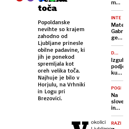
policija
mest,
toča
kjer
je
INTERVJ
Popoldanske
zares
Matej
dobra
nevihte so krajem
Gabrov
in
zahodno od
geogra
poceni
Ljubljane prinesle
Mestni
zabava
obilne padavine, ki
avtobu
DUH
jih je ponekod
vozijo
ČASA
Izguba
spremljala kot
manj
podjet
pogos
oreh velika toča.
kupuje
kot
Najhuje je bilo v
bitcoi
pred
Horjulu, na Vrhniki
—
40
POGLED
in Logu pri
dobra
leti
Na
Brezovici.
ideja
sloven
ali
in
pot
hrvašk
v
cestah
okolici
pogub
RAZISK
kolone
Ljubljane