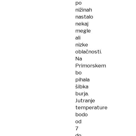
po
nižinah
nastalo
nekaj
megle
ali
nizke
oblačnosti.
Na
Primorskem
bo
pihala
šibka
burja.
Jutranje
temperature
bodo
od
7
do