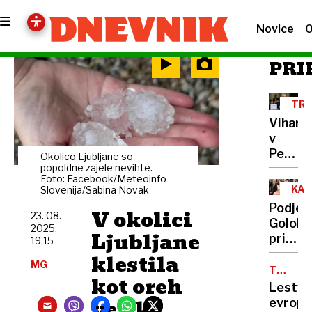
Novice
O
PRI
TR
Vihar
v
Pentag
Okolico Ljubljane so
zaradi
popoldne zajele nevihte.
Foto: Facebook/Meteoinfo
ocene
KAZ
Slovenija/Sabina Novak
učinka
DEJ
Podjet
V okolici
napado
23. 08.
Goloba
2025,
na
Ljubljane
primerj
19.15
Iran
z
klestila
odpusit
MG
Mussol
TOP
genera
kot oreh
10
oglasil
Lestvi
se je
velika
evrops