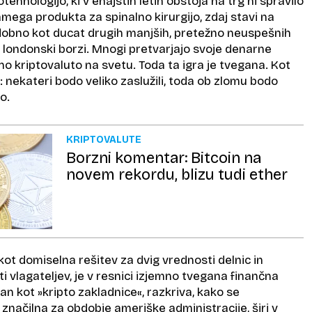
otehnologijo, ki v enajstih letih obstoja na trg ni spravilo
amega produkta za spinalno kirurgijo, zdaj stavi na
dobno kot ducat drugih manjših, pretežno neuspešnih
 na londonski borzi. Mnogi pretvarjajo svoje denarne
no kriptovaluto na svetu. Toda ta igra je tvegana. Kot
 nekateri bodo veliko zaslužili, toda ob zlomu bodo
ko.
KRIPTOVALUTE
Borzni komentar: Bitcoin na
novem rekordu, blizu tudi ether
 kot domiselna rešitev za dvig vrednosti delnic in
i vlagateljev, je v resnici izjemno tvegana finančna
nan kot »kripto zakladnice«, razkriva, kako se
 značilna za obdobje ameriške administracije, širi v