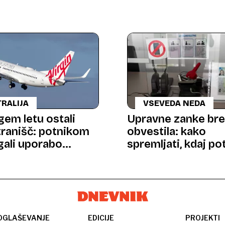
RALIJA
VSEVEDA NEDA
gem letu ostali
Upravne zanke br
tranišč: potnikom
obvestila: kako
gali uporabo
spremljati, kdaj po
nk
dokumenti?
OGLAŠEVANJE
EDICIJE
PROJEKTI