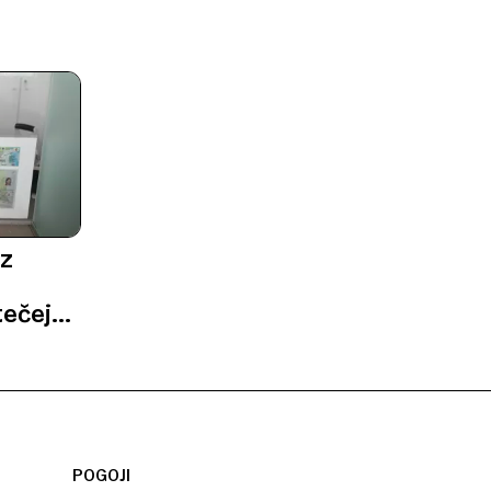
ez
tečejo
POGOJI