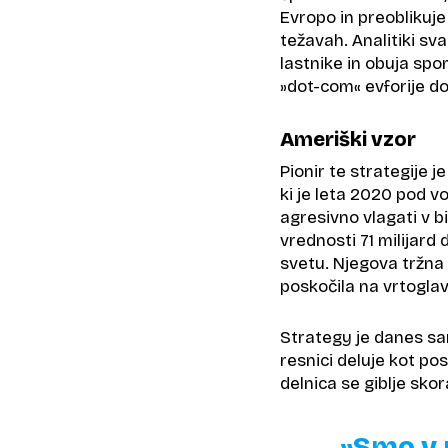
Evropo in preoblikuje
težavah. Analitiki sv
lastnike in obuja sp
»dot-com« evforije d
Ameriški vzor
Pionir te strategije 
ki je leta 2020 pod 
agresivno vlagati v bi
vrednosti 71 milijard 
svetu. Njegova tržna 
poskočila na vrtoglav
Strategy je danes sam
resnici deluje kot po
delnica se giblje sko
»Smo v 