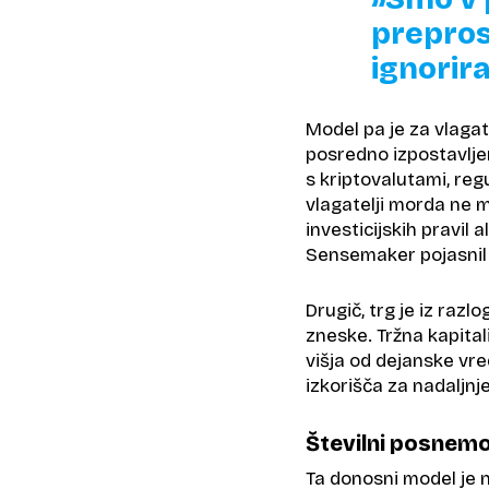
prepros
ignorira
Model pa je za vlagat
posredno izpostavljen
s kriptovalutami, regu
vlagatelji morda ne 
investicijskih pravil 
Sensemaker pojasni
Drugič, trg je iz razl
zneske. Tržna kapital
višja od dejanske vred
izkorišča za nadaljnje
Številni posnemo
Ta donosni model je 