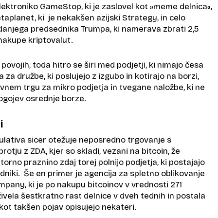
lektroniko GameStop, ki je zaslovel kot »meme delnica«,
aplanet, ki je nekakšen azijski Strategy, in celo
anjega predsednika Trumpa, ki namerava zbrati 2,5
 nakupe kriptovalut.
 povojih, toda hitro se širi med podjetji, ki nimajo česa
 za družbe, ki poslujejo z izgubo in kotirajo na borzi,
tivnem trgu za mikro podjetja in tvegane naložbe, ki ne
pogojev osrednje borze.
i
ulativa sicer otežuje neposredno trgovanje s
rotju z ZDA, kjer so skladi, vezani na bitcoin, že
atorno praznino zdaj torej polnijo podjetja, ki postajajo
niki. Še en primer je agencija za spletno oblikovanje
any, ki je po nakupu bitcoinov v vrednosti 271
živela šestkratno rast delnice v dveh tednih in postala
ot takšen pojav opisujejo nekateri.