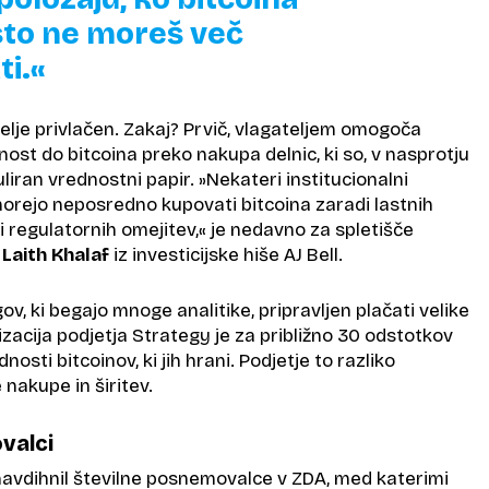
to ne moreš več
ti.«
elje privlačen. Zakaj? Prvič, vlagateljem omogoča
ost do bitcoina preko nakupa delnic, ki so, v nasprotju
liran vrednostni papir. »Nekateri institucionalni
morejo neposredno kupovati bitcoina zaradi lastnih
ali regulatornih omejitev,« je nedavno za spletišče
l
Laith Khalaf
iz investicijske hiše AJ Bell.
ogov, ki begajo mnoge analitike, pripravljen plačati velike
izacija podjetja Strategy je za približno 30 odstotkov
nosti bitcoinov, ki jih hrani. Podjetje to razliko
 nakupe in širitev.
valci
navdihnil številne posnemovalce v ZDA, med katerimi