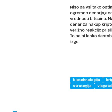
Niso pa vsi tako optim
ogromno denarja,« oce
vrednosti bitcoina. N
denar za nakup kript
verižno reakcijo prisi
To pa bi lahko destabi
trge.
biotehnologija
kri
strategija
vlagatel