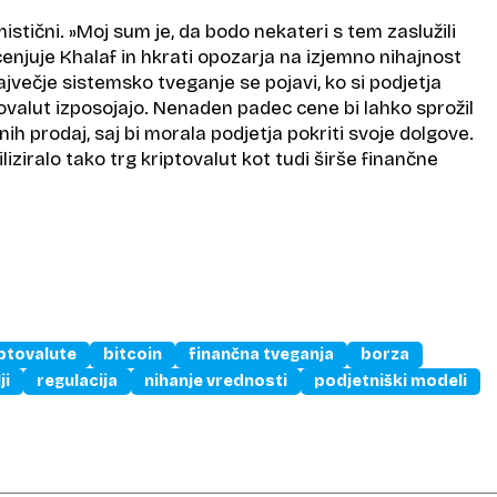
istični. »Moj sum je, da bodo nekateri s tem zaslužili
njuje Khalaf in hkrati opozarja na izjemno nihajnost
ajvečje sistemsko tveganje se pojavi, ko si podjetja
ovalut izposojajo. Nenaden padec cene bi lahko sprožil
lnih prodaj, saj bi morala podjetja pokriti svoje dolgove.
liziralo tako trg kriptovalut kot tudi širše finančne
ptovalute
bitcoin
finančna tveganja
borza
ji
regulacija
nihanje vrednosti
podjetniški modeli