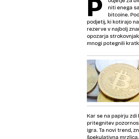
P
odjetje za bi
niti enega s
bitcoine. Po
podjetij, ki kotirajo
rezerve v najbolj zna
opozarja strokovnjak:
mnogi potegnili krat
Kar se na papirju zdi
pritegnitev pozornost
igra. Ta novi trend, z
špekulativna mrzlica,