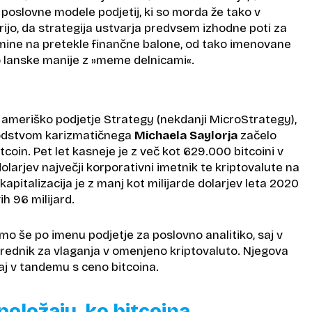
 poslovne modele podjetij, ki so morda že tako v
arijo, da strategija ustvarja predvsem izhodne poti za
omine na pretekle finančne balone, od tako imenovane
o lanske manije z »meme delnicami«.
je ameriško podjetje Strategy (nekdanji MicroStrategy),
vodstvom karizmatičnega
Michaela Saylorja
začelo
tcoin. Pet let kasneje je z več kot 629.000 bitcoini v
dolarjev največji korporativni imetnik te kriptovalute na
kapitalizacija je z manj kot milijarde dolarjev leta 2020
ih 96 milijard.
o še po imenu podjetje za poslovno analitiko, saj v
srednik za vlaganja v omenjeno kriptovaluto. Njegova
raj v tandemu s ceno bitcoina.
položaju, ko bitcoina