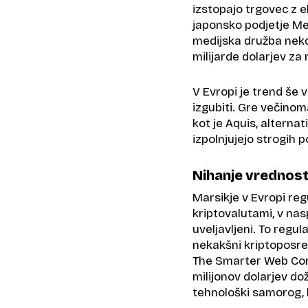
izstopajo trgovec z e
japonsko podjetje Met
medijska družba nekd
milijarde dolarjev za
V Evropi je trend še v
izgubiti. Gre večinoma
kot je Aquis, alterna
izpolnjujejo strogih 
Nihanje vrednost
Marsikje v Evropi reg
kriptovalutami, v nasp
uveljavljeni. To regul
nekakšni kriptoposred
The Smarter Web Comp
milijonov dolarjev do
tehnološki samorog, k