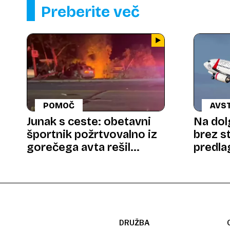
Preberite več
POMOČ
AVST
Junak s ceste: obetavni
Na dol
športnik požrtvovalno iz
brez s
gorečega avta rešil
predla
voznika
plaste
DRUŽBA