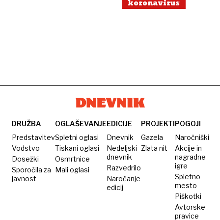
koronavirus
DRUŽBA
OGLAŠEVANJE
EDICIJE
PROJEKTI
POGOJI
Predstavitev
Spletni oglasi
Dnevnik
Gazela
Naročniški
Vodstvo
Tiskani oglasi
Nedeljski
Zlata nit
Akcije in
dnevnik
nagradne
Dosežki
Osmrtnice
igre
Razvedrilo
Sporočila za
Mali oglasi
Spletno
javnost
Naročanje
mesto
edicij
Piškotki
Avtorske
pravice