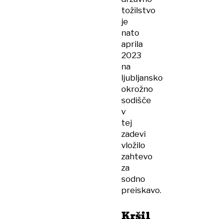
tožilstvo
je
nato
aprila
2023
na
ljubljansko
okrožno
sodišče
v
tej
zadevi
vložilo
zahtevo
za
sodno
preiskavo.
Kršil