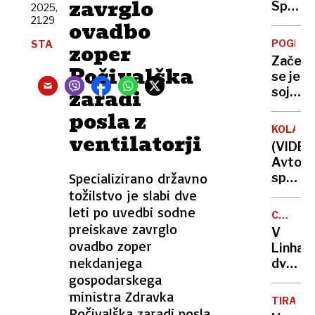
zavrglo
Spar
2025,
21.29
s
ovadbo
polic
POGREŠ
STA
zoper
umakni
Začelo
izdelk
Počivalška
se je
štirih
zaradi
sojenj
znanih
Poljakin
posla z
blagov
ki se
znamk
KOLAPS
ventilatorji
razgla
(VIDEO
za
Avtobu
pogreš
Specializirano državno
spet
Madele
obtičal
tožilstvo je slabi dve
McCan
v
leti po uvedbi sodne
CANKAR
središ
preiskave zavrglo
DOM
V
Ljublja
ovadbo zoper
Linhart
Kaj
nekdanjega
dvoran
je
gospodarskega
do
razlog
nadalj
ministra Zdravka
TIRANA
odpov
Počivalška zaradi posla