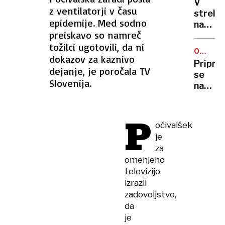
V
vse
z ventilatorji v času
strelja
priredi
epidemije. Med sodno
na
preiskavo so namreč
sodišč
tožilci ugotovili, da ni
ubit
OD
sodnik
dokazov za kaznivo
12.
Pripra
OKTOBR
dejanje, je poročala TV
se
Slovenija.
na
gnečo:
Hrvašk
P
priprav
očivalšek
sprem
je
na
za
mejah
omenjeno
televizijo
izrazil
zadovoljstvo,
da
je