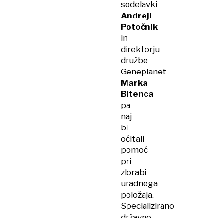
sodelavki
Andreji
Potočnik
in
direktorju
družbe
Geneplanet
Marka
Bitenca
pa
naj
bi
očitali
pomoč
pri
zlorabi
uradnega
položaja.
Specializirano
državno