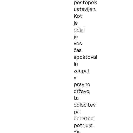
postopek
ustavljen.
Kot
je
dejal,
je
ves
čas
spoštoval
in
zaupal
v
pravno
državo,
ta
odločitev
pa
dodatno
potrjuje,
da