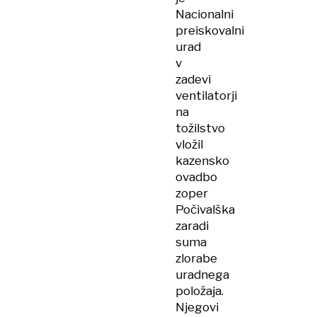
Nacionalni
preiskovalni
urad
v
zadevi
ventilatorji
na
tožilstvo
vložil
kazensko
ovadbo
zoper
Počivalška
zaradi
suma
zlorabe
uradnega
položaja.
Njegovi