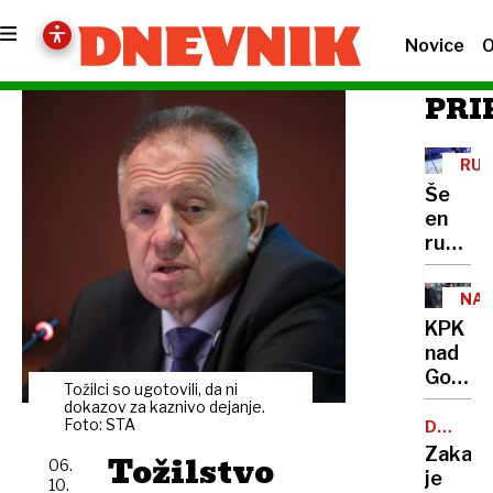
Novice
O
PRI
RUS
Še
en
ruski
mogot
skozi
NAS
okno
INT
KPK
omahni
nad
v
Goloba
smrt
Tožilci so ugotovili, da ni
tudi
dokazov za kaznivo dejanje.
zaradi
Foto: STA
DVIG
CEN
Kariga
Zakaj
Tožilstvo
06.
je
10.