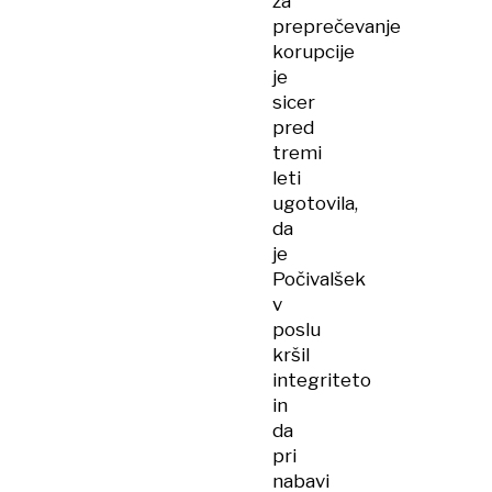
za
preprečevanje
korupcije
je
sicer
pred
tremi
leti
ugotovila,
da
je
Počivalšek
v
poslu
kršil
integriteto
in
da
pri
nabavi