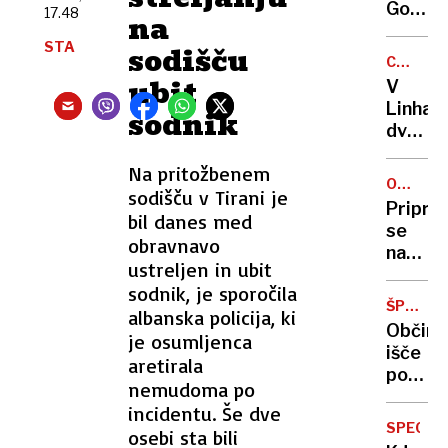
Kaj
Goloba
17.48
na
je
tudi
STA
razlog
sodišču
zaradi
CANKAR
Kariga
DOM
ubit
V
Linhart
sodnik
dvoran
do
Na pritožbenem
nadalj
OD
sodišču v Tirani je
odpov
12.
Pripra
vse
bil danes med
OKTOBR
se
priredi
obravnavo
na
ustreljen in ubit
gnečo:
sodnik, je sporočila
Hrvašk
ŠPORT
albanska policija, ki
priprav
INFRAS
Občina
je osumljenca
sprem
išče
na
aretirala
podjet
mejah
nemudoma po
za
incidentu. Še dve
gradnj
SPECIAL
osebi sta bili
plezal