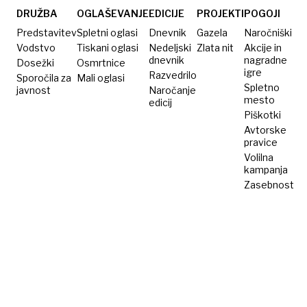
DRUŽBA
OGLAŠEVANJE
EDICIJE
PROJEKTI
POGOJI
Predstavitev
Spletni oglasi
Dnevnik
Gazela
Naročniški
Vodstvo
Tiskani oglasi
Nedeljski
Zlata nit
Akcije in
dnevnik
nagradne
Dosežki
Osmrtnice
igre
Razvedrilo
Sporočila za
Mali oglasi
Spletno
javnost
Naročanje
mesto
edicij
Piškotki
Avtorske
pravice
Volilna
kampanja
Zasebnost