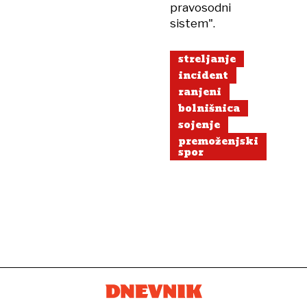
pravosodni
sistem".
streljanje
incident
ranjeni
bolnišnica
sojenje
premoženjski
spor