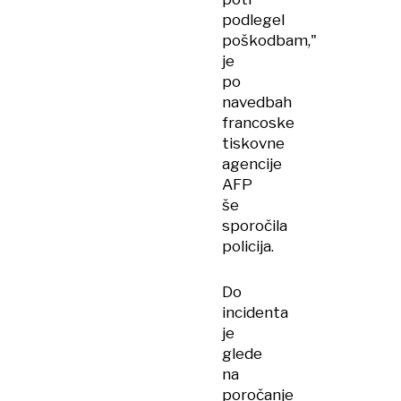
podlegel
poškodbam,"
je
po
navedbah
francoske
tiskovne
agencije
AFP
še
sporočila
policija.
Do
incidenta
je
glede
na
poročanje