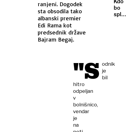
Kdo
ranjeni. Dogodek
centra.
bo
sta obsodila tako
Kdaj
sploh
se
albanski premier
še
bodo
Edi Rama kot
delal
začela
predsednik države
na
dela?
Bajram Begaj.
urgenc
"S
odnik
je
bil
hitro
odpeljan
v
bolnišnico,
vendar
je
na
poti