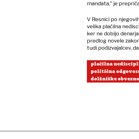
mandata," je prepriča
V Resnici po njegovi
velika plačilna nedisc
ker ne dobijo denarja 
predlog novele zakon
tudi podizvajalcev, da
plačilna nediscipl
politična odgovor
dolžniške obvezno