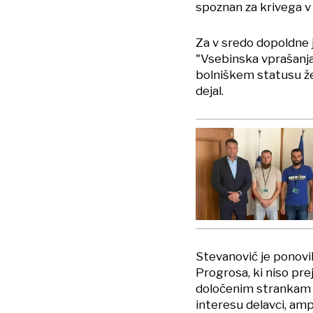
spoznan za krivega v k
Za v sredo dopoldne j
"Vsebinska vprašanja 
bolniškem statusu že a
dejal.
Stevanović je ponovil
Progrosa, ki niso prej
določenim strankam i
interesu delavci, am