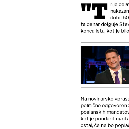
"T
rije del
nakazane
dobil 60
ta denar dolguje Stev
konca leta, kot je bi
Na novinarsko vprašan
politično odgovoren z
poslanskih mandatov
kot je poudaril, ugota
ostal, če ne bo popl