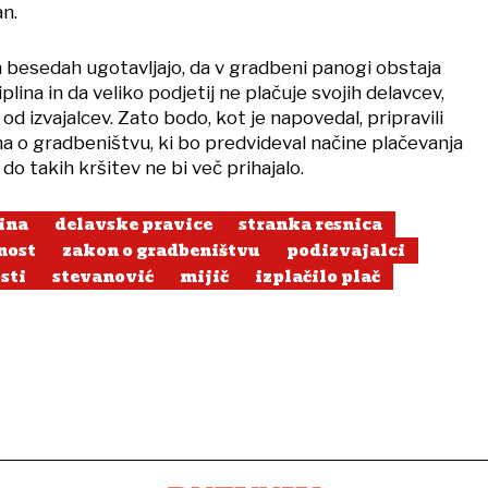
n.
h besedah ugotavljajo, da v gradbeni panogi obstaja
iplina in da veliko podjetij ne plačuje svojih delavcev,
od izvajalcev. Zato bodo, kot je napovedal, pripravili
a o gradbeništvu, ki bo predvideval načine plačevanja
 do takih kršitev ne bi več prihajalo.
ina
delavske pravice
stranka resnica
nost
zakon o gradbeništvu
podizvajalci
sti
stevanović
mijič
izplačilo plač