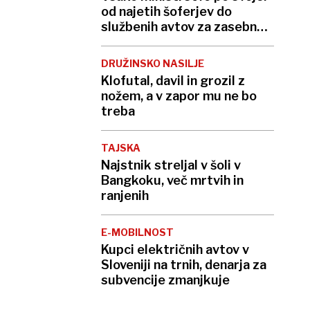
od najetih šoferjev do
službenih avtov za zasebno
rabo
DRUŽINSKO NASILJE
Klofutal, davil in grozil z
nožem, a v zapor mu ne bo
treba
TAJSKA
Najstnik streljal v šoli v
Bangkoku, več mrtvih in
ranjenih
E-MOBILNOST
Kupci električnih avtov v
Sloveniji na trnih, denarja za
subvencije zmanjkuje