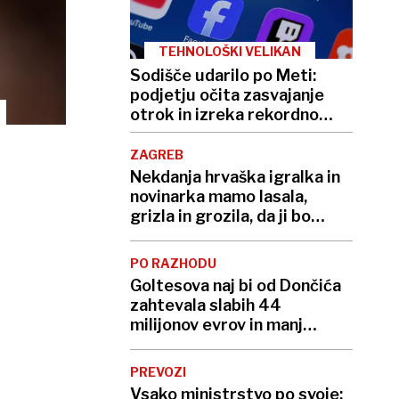
TEHNOLOŠKI VELIKAN
Sodišče udarilo po Meti:
podjetju očita zasvajanje
otrok in izreka rekordno
kazen
ZAGREB
Nekdanja hrvaška igralka in
novinarka mamo lasala,
grizla in grozila, da ji bo
»utrgala glavo«
PO RAZHODU
Goltesova naj bi od Dončića
zahtevala slabih 44
milijonov evrov in manj
stikov z otrokoma
PREVOZI
Vsako ministrstvo po svoje: