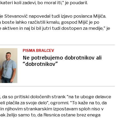
ateri koli zadevi, bo moral iti," je poudaril.
e Stevanović napovedal tudi izjavo poslanca Mijiča.
boste lahko razčistili kmalu, gospod Mijič je po
ktiven in naj bi bil jutri tudi dostopen za medije," je
PISMA BRALCEV
Ne potrebujemo dobrotnikov ali
“dobrotnikov”
, da so pritiski določenih strank "na te uboge delavce
eli plačila za svoje delo", ogromni. "To kaže na to, da
n njihovim strankarskim izpostavam sploh niso v
pak želijo samo to, da Resnica ostane brez enega