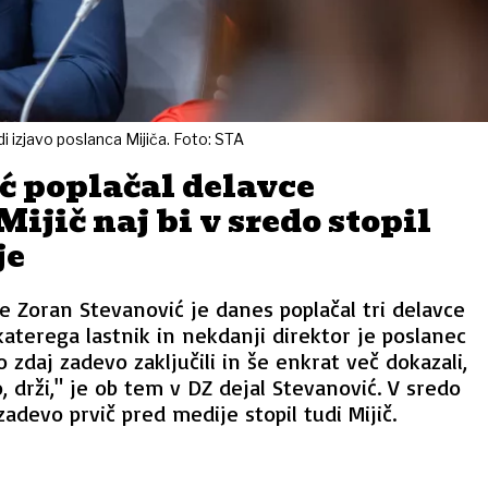
 izjavo poslanca Mijiča. Foto: STA
ć poplačal delavce
Mijič naj bi v sredo stopil
je
 Zoran Stevanović je danes poplačal tri delavce
katerega lastnik in nekdanji direktor je poslanec
o zdaj zadevo zaključili in še enkrat več dokazali,
, drži," je ob tem v DZ dejal Stevanović. V sredo
 zadevo prvič pred medije stopil tudi Mijič.