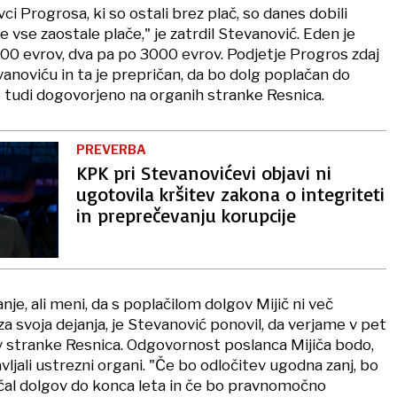
avci Progrosa, ki so ostali brez plač, so danes dobili
 vse zaostale plače," je zatrdil Stevanović. Eden je
00 evrov, dva pa po 3000 evrov. Podjetje Progros zdaj
anoviću in ta je prepričan, da bo dolg poplačan do
lo tudi dogovorjeno na organih stranke Resnica.
PREVERBA
KPK pri Stevanovićevi objavi ni
ugotovila kršitev zakona o integriteti
in preprečevanju korupcije
je, ali meni, da s poplačilom dolgov Mijič ni več
a svoja dejanja, je Stevanović ponovil, da verjame v pet
 stranke Resnica. Odgovornost poslanca Mijiča bodo,
vljali ustrezni organi. "Če bo odločitev ugodna zanj, bo
ačal dolgov do konca leta in če bo pravnomočno