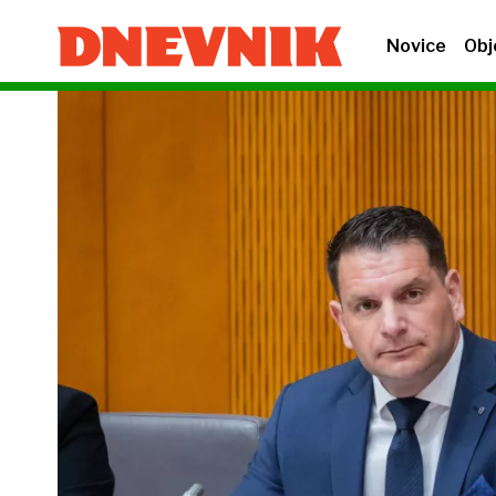
Novice
Obj