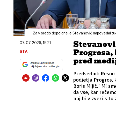
Za v sredo dopoldne je Stevanović napovedal tudi
Stevanovi
07. 07. 2026, 15.21
Progrosa, 
STA
pred medi
Predsednik Resnice
podjetja Progros, 
Boris Mijič. "Mi sm
da vse, kar rečemo
naj bi v zvezi s to