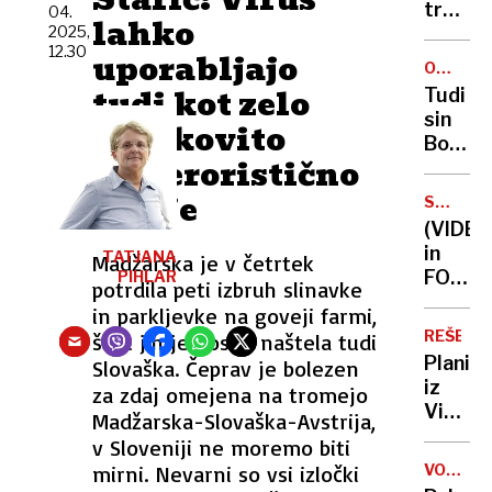
treh
04.
lahko
2025,
otrok:
12.30
uporabljajo
Obtož
ONESN
na
VODA
tudi kot zelo
Tudi
sodišč
sin
učinkovito
(priča
Boruta
spet
bioteroristično
Pahorj
ni
se je
orožje
bilo
SMRT
zastrup
PAPEŽA
(VIDEO
v
in
TATJANA
Madžarska je v četrtek
Maxiju
FOTO)
PIHLAR
potrdila peti izbruh slinavke
Romarj
in parkljevke na goveji farmi,
že v
REŠEVA
šest jih je doslej naštela tudi
Vatika
Planinc
Slovaška. Čeprav je bolezen
pogre
iz
za zdaj omejena na tromejo
papeža
Vietn
Madžarska-Slovaška-Avstrija,
bo v
omagal
v Sloveniji ne moremo biti
sobot
na
mirni. Nevarni so vsi izločki
VOX
poti
POPULI