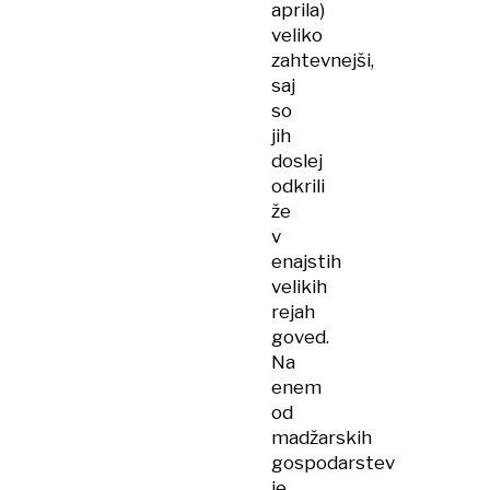
aprila)
veliko
zahtevnejši,
saj
so
jih
doslej
odkrili
že
v
enajstih
velikih
rejah
goved.
Na
enem
od
madžarskih
gospodarstev
je