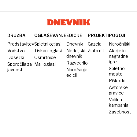
DRUŽBA
OGLAŠEVANJE
EDICIJE
PROJEKTI
POGOJI
Predstavitev
Spletni oglasi
Dnevnik
Gazela
Naročniški
Vodstvo
Tiskani oglasi
Nedeljski
Zlata nit
Akcije in
dnevnik
nagradne
Dosežki
Osmrtnice
igre
Razvedrilo
Sporočila za
Mali oglasi
Spletno
javnost
Naročanje
mesto
edicij
Piškotki
Avtorske
pravice
Volilna
kampanja
Zasebnost