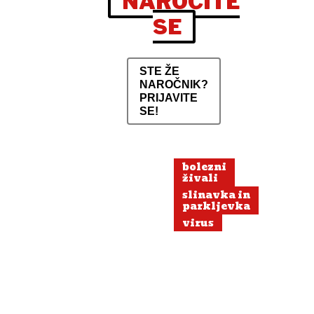
NAROČITE
SE
STE ŽE
NAROČNIK?
PRIJAVITE
SE!
bolezni
živali
slinavka in
parkljevka
virus