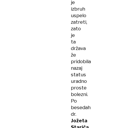
je
izbruh
uspelo
zatreti,
zato
je
ta
država
že
pridobila
nazaj
status
uradno
proste
bolezni.
Po
besedah
dr.
Jožeta
Stariča
,