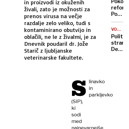
Pokojn
in proizvodi iz okuženih
na
reform
živali, zato je možnosti za
Krn,
Podpir
prenos virusa na večje
bili
jo
razdalje zelo veliko, tudi s
so
tretjin
kontaminirano obutvijo in
podhla
VOX
volilcev
POPULI
in
oblačili, ne le z živalmi, je za
Politič
največ
premoč
strank
Dnevnik poudaril dr. Jože
mladih
Desnic
Starič z ljubljanske
in
veterinarske fakultete.
levica
izenače
izstop
S
Logarj
linavko
Demok
in
parkljevko
(SIP),
ki
sodi
med
najnevarnejše