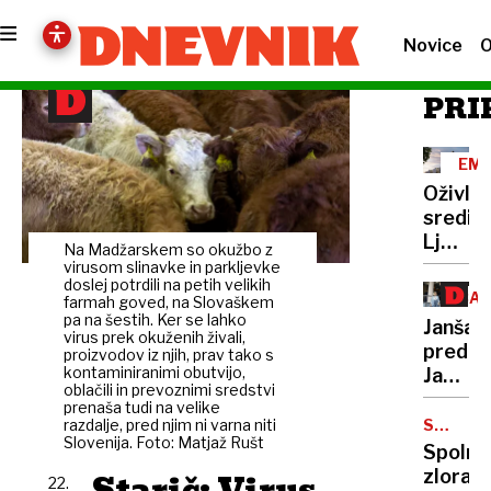
Novice
O
PRI
EMO
Oživlja
središ
Ljublja
Na Madžarskem so okužbo z
Prihaja
virusom slinavke in parkljevke
doslej potrdili na petih velikih
štirizv
BA
farmah goved, na Slovaškem
hotels
POL
pa na šestih. Ker se lahko
Janša
znamk
virus prek okuženih živali,
pred
proizvodov iz njih, prav tako s
kontaminiranimi obutvijo,
Jankov
oblačili in prevoznimi sredstvi
oba
prenaša tudi na velike
pri
razdalje, pred njim ni varna niti
SPOLNO
Slovenija. Foto: Matjaž Rušt
NASILJE
dnu
Spolna
lestvi
zlorab
Starič: Virus
22.