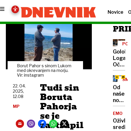
Novice
O
PRI
PO
VPR
Golob
Logarj
Očitno
Borut Pahor s sinom Lukom
želite,
med okrevanjem na morju.
Vir: instagram
da
SM
zdravn
Tudi sin
PAP
22. 04.
Od
iz
2025,
Boruta
naše
javnih
12.08
novina
bolnišn
Pahorja
v
MP
bolnik
se je
Rimu:
EMONIK
še
Verniki
Oživlja
zastrupil
naprej
so z
središ
vozijo