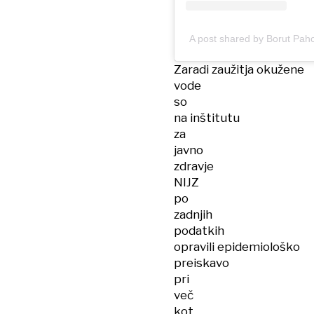
A post shared by Borut Pah
Zaradi zaužitja okužene
vode
so
na inštitutu
za
javno
zdravje
NIJZ
po
zadnjih
podatkih
opravili epidemiološko
preiskavo
pri
več
kot