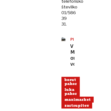
telefonsko
številko
01/586
39
31.
PITNA
VODA
V
Maxiju
onesnažena
voda
borut
pahor
luka
pahor
maximarket
zastrupitev