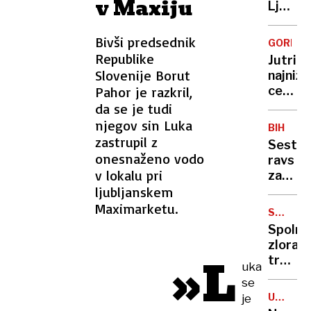
v Maxiju
nami
Ljublja
v
delili
Prihaja
popold
svoje
štirizv
ordinac
Bivši predsednik
GORIVO
doživlj
hotel
Republike
Jutri
in
Slovenije Borut
najnižj
čustva
Pahor je razkril,
cena
goriva
da se je tudi
po
njegov sin Luka
BIH
letu
zastrupil z
Sestrs
dni
onesnaženo vodo
ravs
v lokalu pri
zaradi
ljubljanskem
očetov
oporo
Maximarketu.
SPOLNO
NASILJE
Spolna
zlorab
»L
treh
uka
otrok:
se
Obtož
UDELEŽ
je
na
NA