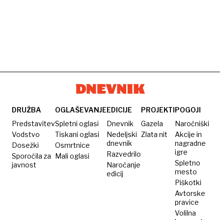
DRUŽBA
OGLAŠEVANJE
EDICIJE
PROJEKTI
POGOJI
Predstavitev
Spletni oglasi
Dnevnik
Gazela
Naročniški
Vodstvo
Tiskani oglasi
Nedeljski
Zlata nit
Akcije in
dnevnik
nagradne
Dosežki
Osmrtnice
igre
Razvedrilo
Sporočila za
Mali oglasi
Spletno
javnost
Naročanje
mesto
edicij
Piškotki
Avtorske
pravice
Volilna