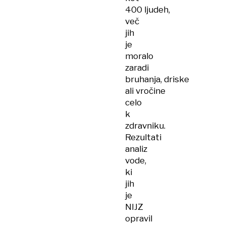
400 ljudeh,
več
jih
je
moralo
zaradi
bruhanja, driske
ali vročine
celo
k
zdravniku.
Rezultati
analiz
vode,
ki
jih
je
NIJZ
opravil