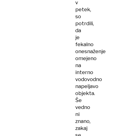
v
petek,
so
potrdili,
da
je
fekalno
onesnaženje
omejeno
na
interno
vodovodno
napeljavo
objekta.
Še
vedno
ni
znano,
zakaj
se