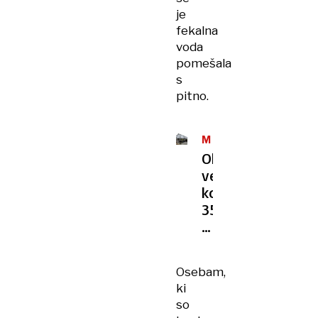
je
fekalna
voda
pomešala
s
pitno.
MAXIMARKET
Okuženih
več
kot
350
ljudi:
Kavo
z
Osebam,
onesnaženo
ki
vodo
so
pripravljali