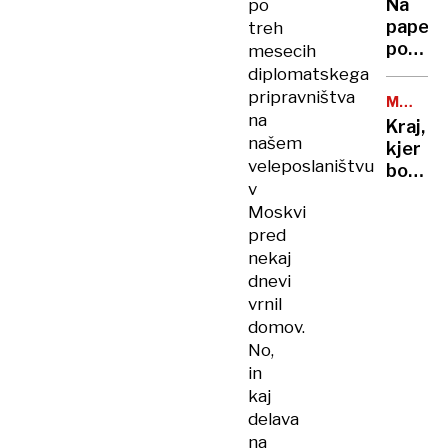
Na
po
sodišč
POGREB
papež
treh
(priča
pogre
mesecih
spet
tudi
diplomatskega
ni
Donald
pripravništva
bilo
MARIJA
in
na
SNEŽNA
Kraj,
Melani
našem
kjer
Trump,
veleposlaništvu
bodo
Putina
v
pokopa
ne
Moskvi
papeža
bo
pred
Frančiš
nekaj
nosi
globok
dnevi
sporoč
vrnil
domov.
No,
in
kaj
delava
na