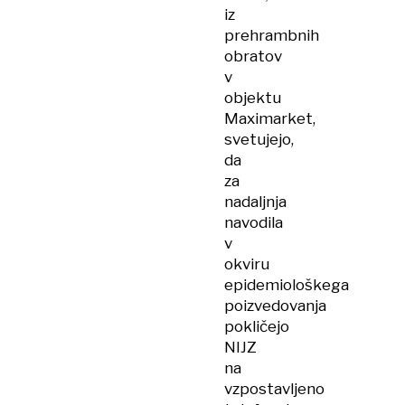
iz
prehrambnih
obratov
v
objektu
Maximarket,
svetujejo,
da
za
nadaljnja
navodila
v
okviru
epidemiološkega
poizvedovanja
pokličejo
NIJZ
na
vzpostavljeno