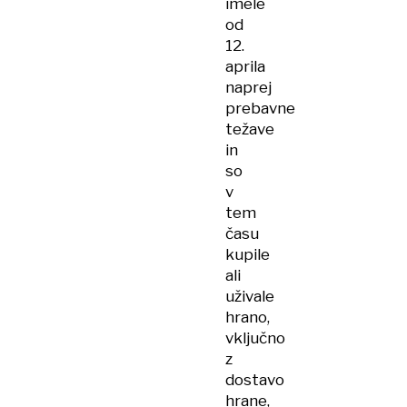
imele
več
od
dni
12.
aprila
naprej
prebavne
težave
in
so
v
tem
času
kupile
ali
uživale
hrano,
vključno
z
dostavo
hrane,