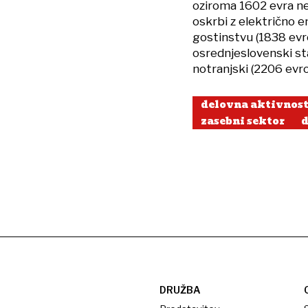
oziroma 1602 evra ne
oskrbi z električno en
gostinstvu (1838 evro
osrednjeslovenski sta
notranjski (2206 evro
delovna aktivnos
zasebni sektor
d
DRUŽBA