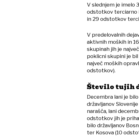
V slednjem je imelo 
odstotkov terciarno
in 29 odstotkov terc
V predelovalnih dejav
aktivnih moških in 1
skupinah jih je najve
poklicni skupini je b
največ moških opravlj
odstotkov).
Število tujih
Decembra lani je bil
državljanov Slovenije 
narašča, lani decembra
odstotkov jih je prih
bilo državljanov Bosn
ter Kosova (10 odsto