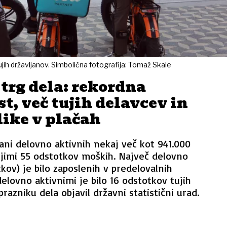
ujih državljanov. Simbolična fotografija: Tomaž Skale
trg dela: rekordna
t, več tujih delavcev in
like v plačah
 lani delovno aktivnih nekaj več kot 941.000
njimi 55 odstotkov moških. Največ delovno
kov) je bilo zaposlenih v predelovalnih
elovno aktivnimi je bilo 16 odstotkov tujih
prazniku dela objavil državni statistični urad.