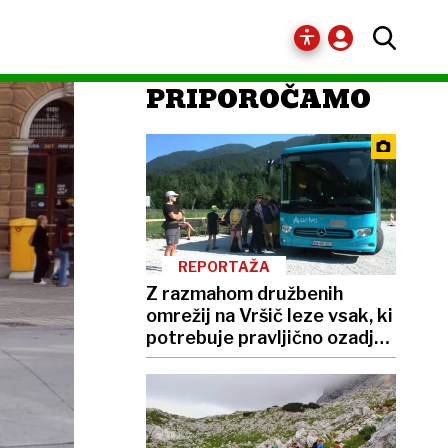
PRIPOROČAMO
REPORTAŽA
Z razmahom družbenih
omrežij na Vršič leze vsak, ki
potrebuje pravljično ozadje
za selfije