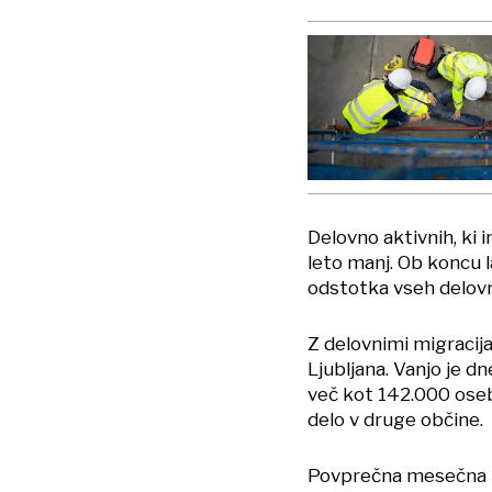
Delovno aktivnih, ki i
leto manj. Ob koncu l
odstotka vseh delovn
Z delovnimi migracij
Ljubljana. Vanjo je d
več kot 142.000 oseb i
delo v druge občine.
Povprečna mesečna pl