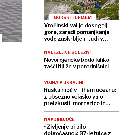
GORSKI TURIZEM
Vročinski val je dosegelj
gore, zaradi pomanjkanja
vode zaskrbljeni tudi v
kočah
NALEZLJIVE BOLEZNI
Novorojenčke bodo lahko
zaščitili že v porodnišnici
VOJNA V UKRAJINI
Ruska moč v Tihem oceanu:
z obsežno vojaško vajo
preizkusili mornarico in
balistične rakete
NAVDIHUJOČE
»Življenje bi bilo
dolgočasno«: 97-letnica z