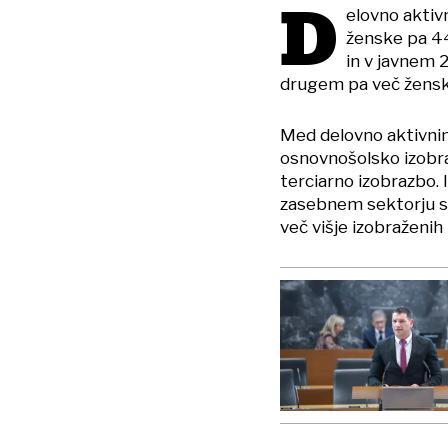
D
elovno aktivn
ženske pa 44
in v javnem 
drugem pa več žensk
Med delovno aktivnim
osnovnošolsko izobr
terciarno izobrazbo. 
zasebnem sektorju sta 
več višje izobraženih