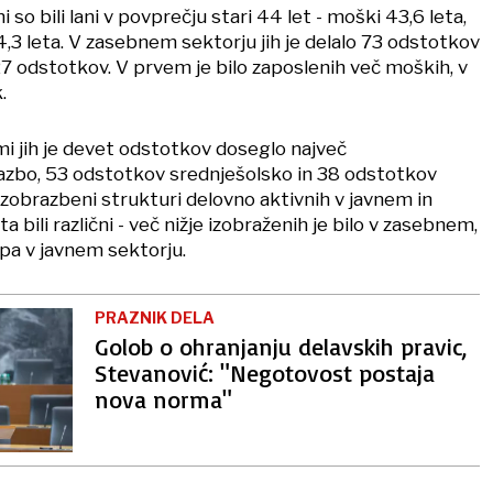
i so bili lani v povprečju stari 44 let - moški 43,6 leta,
,3 leta. V zasebnem sektorju jih je delalo 73 odstotkov
27 odstotkov. V prvem je bilo zaposlenih več moških, v
.
i jih je devet odstotkov doseglo največ
azbo, 53 odstotkov srednješolsko in 38 odstotkov
Izobrazbeni strukturi delovno aktivnih v javnem in
bili različni - več nižje izobraženih je bilo v zasebnem,
 pa v javnem sektorju.
PRAZNIK DELA
Golob o ohranjanju delavskih pravic,
Stevanović: "Negotovost postaja
nova norma"