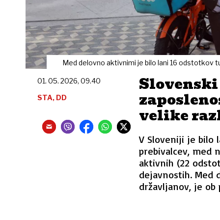
Med delovno aktivnimi je bilo lani 16 odstotkov t
Slovenski 
01. 05. 2026, 09.40
zaposlenos
STA, DD
velike raz
V Sloveniji je bilo
prebivalcev, med 
aktivnih (22 odstot
dejavnostih. Med d
državljanov, je ob 