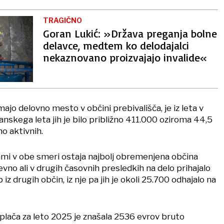
TRAGIČNO
Goran Lukić: »Država preganja bolne
delavce, medtem ko delodajalci
nekaznovano proizvajajo invalide«
majo delovno mesto v občini prebivališča, je iz leta v
anskega leta jih je bilo približno 411.000 oziroma 44,5
o aktivnih.
ami v obe smeri ostaja najbolj obremenjena občina
nevno ali v drugih časovnih presledkih na delo prihajalo
z drugih občin, iz nje pa jih je okoli 25.700 odhajalo na
ača za leto 2025 je znašala 2536 evrov bruto