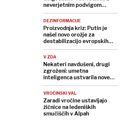
neverjetnim podvigom
podrla lastni rekord
DEZINFORMACIJE
Proizvodnja kriz: Putin je
našel novo orožje za
destabilizacijo evropskih
demokracij
V ZDA
Nekateri navdušeni, drugi
zgroženi: umetna
inteligenca ustvarila nove
viruse
VROČINSKI VAL
Zaradi vročine ustavljajo
žičnice na ledeniških
smučiščih v Alpah