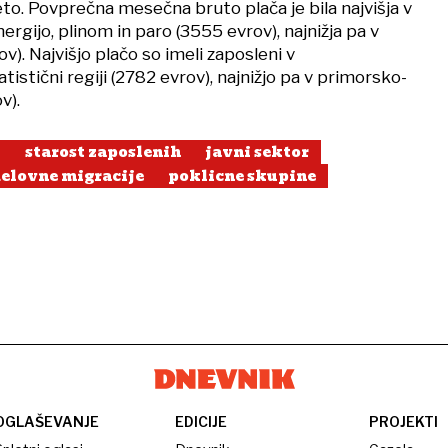
to. Povprečna mesečna bruto plača je bila najvišja v
ergijo, plinom in paro (3555 evrov), najnižja pa v
v). Najvišjo plačo so imeli zaposleni v
tistični regiji (2782 evrov), najnižjo pa v primorsko-
v).
t
starost zaposlenih
javni sektor
elovne migracije
poklicne skupine
OGLAŠEVANJE
EDICIJE
PROJEKTI