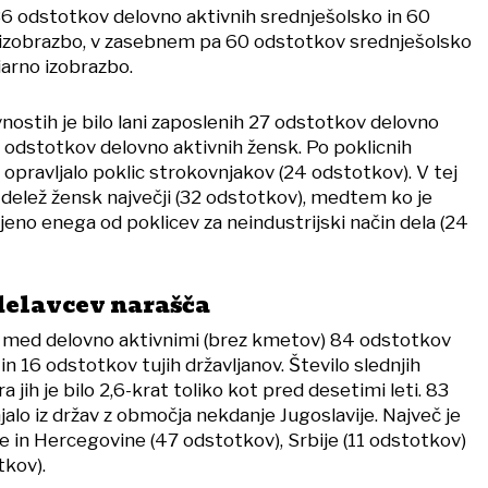
36 odstotkov delovno aktivnih srednješolsko in 60
 izobrazbo, v zasebnem pa 60 odstotkov srednješolsko
iarno izobrazbo.
nostih je bilo lani zaposlenih 27 odstotkov delovno
6 odstotkov delovno aktivnih žensk. Po poklicnih
č opravljalo poklic strokovnjakov (24 odstotkov). V tej
il delež žensk največji (32 odstotkov), medtem ko je
eno enega od poklicev za neindustrijski način dela (24
 delavcev narašča
o med delovno aktivnimi (brez kmetov) 84 odstotkov
in 16 odstotkov tujih državljanov. Število slednjih
 jih je bilo 2,6-krat toliko kot pred desetimi leti. 83
ajalo iz držav z območja nekdanje Jugoslavije. Največ je
e in Hercegovine (47 odstotkov), Srbije (11 odstotkov)
tkov).