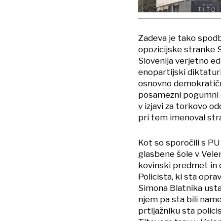
Zadeva je tako spodbu
opozicijske stranke 
Slovenija verjetno ed
enopartijski diktatur
osnovno demokratično
posamezni pogumni drž
v izjavi za torkovo od
pri tem imenoval st
Kot so sporočili s PU C
glasbene šole v Velen
kovinski predmet in o
Policista, ki sta opra
Simona Blatnika ustav
njem pa sta bili nameš
prtljažniku sta polici