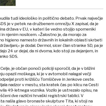
dila tudi ideološko in politično debato. Prvak največje
SDS je v petek na družbenem omrežju X zapisal, da je
ina država v EU, v kateri še vedno stojijo spomeniki
i in njenim nosilcem. »Žalostno je, da morajo za
 higieno namesto državnih in lokalnih oblasti skrbeti
avljani,« je dodal. Dermol, sicer član stranke SD, pa je
dajo 24 ur dejal, da ni dvoma, kdo stoji za dejanjem, in
ranko SDS.
elje, je občan ponoči policiji sporočil, da je v bližini
ju opazil moškega, ki je v avtomobil nalagal večji
dpeljal proti križišču Tomšičeve in Jenkove ceste.
vljala nadzor v mestu, sta kratek čas po klicu na Cesti
ila 49-letnega voznika. Vozilo je ustrezalo opisu, na
čeni dve različni hrvaški registrski tablici. V
sta našla glavo bronaste skulpture Tita, ki stoji na