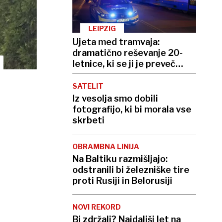
LEIPZIG
Ujeta med tramvaja:
dramatično reševanje 20-
letnice, ki se ji je preveč
mudilo
SATELIT
Iz vesolja smo dobili
fotografijo, ki bi morala vse
skrbeti
OBRAMBNA LINIJA
Na Baltiku razmišljajo:
odstranili bi železniške tire
proti Rusiji in Belorusiji
NOVI REKORD
Bi zdržali? Najdaljši let na