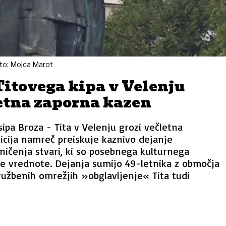
Foto: Mojca Marot
Titovega kipa v Velenju
letna zaporna kazen
sipa Broza - Tita v Velenju grozi večletna
icija namreč preiskuje kaznivo dejanje
ničenja stvari, ki so posebnega kulturnega
e vrednote. Dejanja sumijo 49-letnika z območja
družbenih omrežjih »obglavljenje« Tita tudi