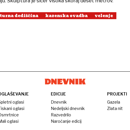
u. Skulptura je sicer visoka skoraj deset metrov.
turna dediščina
kazenska ovadba
velenje
OGLAŠEVANJE
EDICIJE
PROJEKTI
pletni oglasi
Dnevnik
Gazela
iskani oglasi
Nedeljski dnevnik
Zlata nit
Osmrtnice
Razvedrilo
ali oglasi
Naročanje edicij