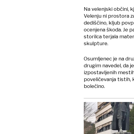
Na velenjski občini, k
Velenju ni prostora 
dediščino, kljub povp
ocenjena škoda. Je p
storilca terjala mat
skulpture.
Osumljenec je na druž
drugim navedel, da je
izpostavljenih mestih 
poveličevanja tistih,
bolečino.