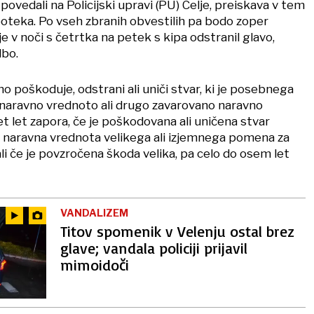
povedali na Policijski upravi (PU) Celje, preiskava v tem
oteka. Po vseh zbranih obvestilih pa bodo zoper
e v noči s četrtka na petek s kipa odstranil glavo,
dbo.
no poškoduje, odstrani ali uniči stvar, ki je posebnega
naravno vrednoto ali drugo zavarovano naravno
t let zapora, če je poškodovana ali uničena stvar
i naravna vrednota velikega ali izjemnega pomena za
li če je povzročena škoda velika, pa celo do osem let
VANDALIZEM
Titov spomenik v Velenju ostal brez
glave; vandala policiji prijavil
mimoidoči