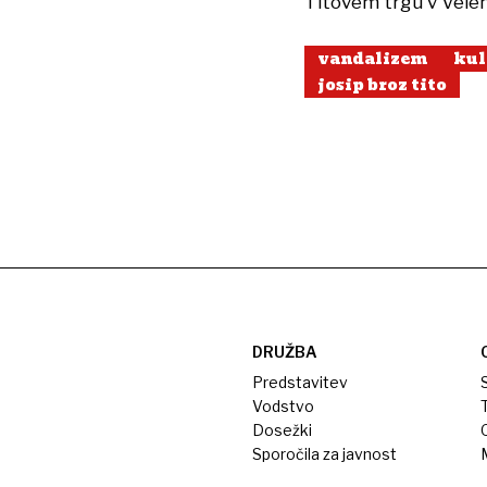
Titovem trgu v Velenj
vandalizem
kul
josip broz tito
DRUŽBA
Predstavitev
S
Vodstvo
T
Dosežki
Sporočila za javnost
M