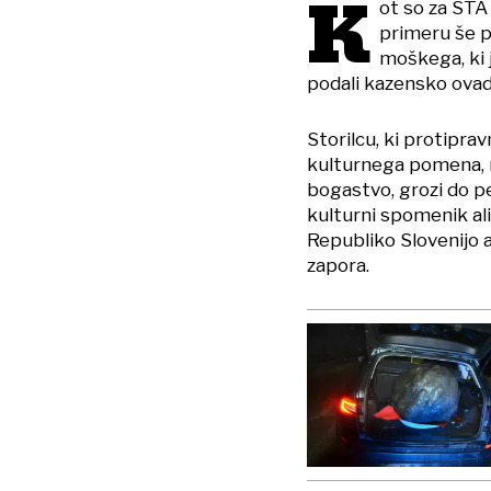
K
ot so za STA 
primeru še p
moškega, ki j
podali kazensko ova
Storilcu, ki protiprav
kulturnega pomena, 
bogastvo, grozi do pe
kulturni spomenik al
Republiko Slovenijo a
zapora.