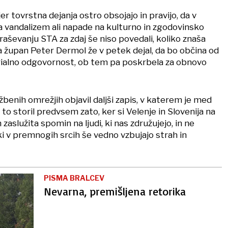
jer tovrstna dejanja ostro obsojajo in pravijo, da v
za vandalizem ali napade na kulturno in zgodovinsko
raševanju STA za zdaj še niso povedali, koliko znaša
a župan Peter Dermol že v petek dejal, da bo občina od
erialno odgovornost, ob tem pa poskrbela za obnovo
benih omrežjih objavil daljši zapis, v katerem je med
 to storil predvsem zato, ker si Velenje in Slovenija na
zaslužita spomin na ljudi, ki nas združujejo, in ne
 ki v premnogih srcih še vedno vzbujajo strah in
PISMA BRALCEV
Nevarna, premišljena retorika