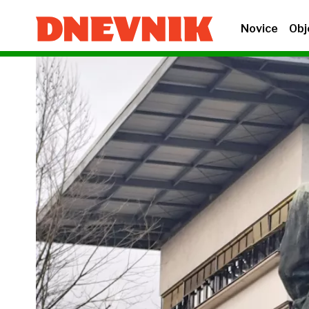
Novice
Obj