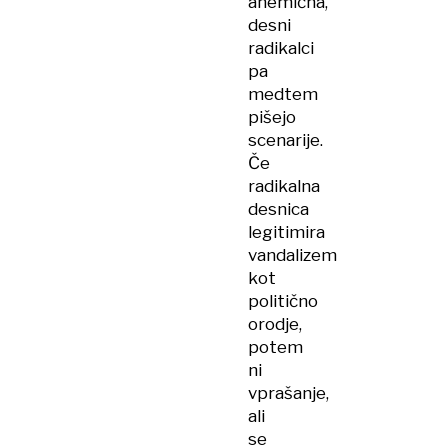
anemična,
desni
radikalci
pa
medtem
pišejo
scenarije.
Če
radikalna
desnica
legitimira
vandalizem
kot
politično
orodje,
potem
ni
vprašanje,
ali
se