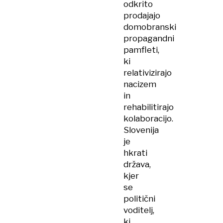
odkrito
prodajajo
domobranski
propagandni
pamfleti,
ki
relativizirajo
nacizem
in
rehabilitirajo
kolaboracijo.
Slovenija
je
hkrati
država,
kjer
se
politični
voditelj,
ki