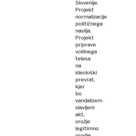
Slovenije.
Projekt
normalizacije
političnega
nasilja.
Projekt
priprave
volilnega
telesa
na
ideološki
prevrat,
kjer
bo
vandalizem
slavljeni
akt,
orožje
legitimno
orodje,