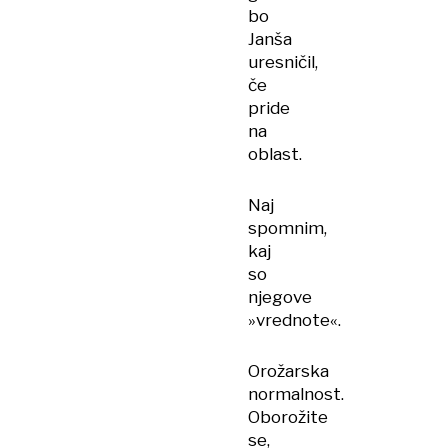
bo
Janša
uresničil,
če
pride
na
oblast.
Naj
spomnim,
kaj
so
njegove
»vrednote«.
Orožarska
normalnost.
Oborožite
se,