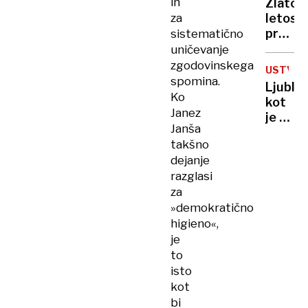
2
in
Zlato
v
za
letos
baru
preseg
sistematično
se je
že
uničevanje
oče
50
zgodovinskega
zgrudil
USTVAR
rekord
spomina.
in
Ljublja
se
Ko
umrl
kot
bo
Janez
je ne
zlata
Janša
poznat
mrzlic
takšno
ko v
nadalj
dejanje
roke
razglasi
ne
za
vzame
»demokratično
fotoap
ampak
higieno«,
orodje
je
to
isto
kot
bi