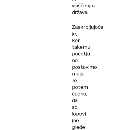
»čiščenju«
države.
Zaskrbljujoče
je,
ker
takemu
početju
ne
postavimo
meja.
Je
potem
čudno,
da
so
lopovi
(ne
glede