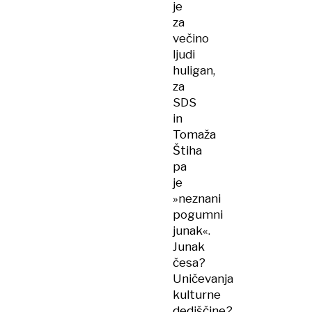
je
za
večino
ljudi
huligan,
za
SDS
in
Tomaža
Štiha
pa
je
»neznani
pogumni
junak«.
Junak
česa?
Uničevanja
kulturne
dediščine?