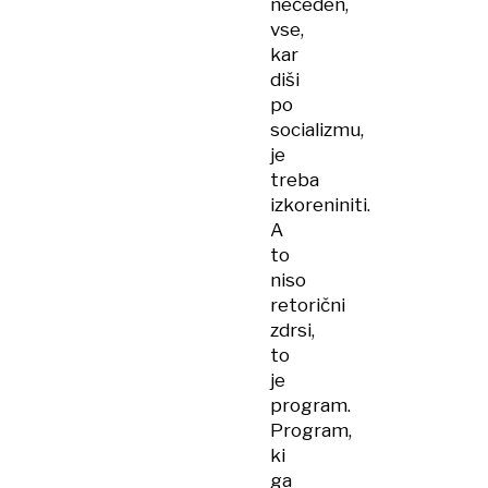
nečeden,
vse,
kar
diši
po
socializmu,
je
treba
izkoreniniti.
A
to
niso
retorični
zdrsi,
to
je
program.
Program,
ki
ga