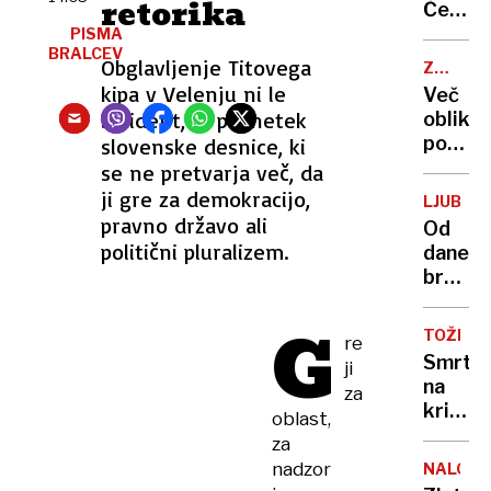
retorika
na
Če
vrhovn
zavpij
PISMA
sodišč
BRALCEV
na
Obglavljenje Titovega
ZDRAVN
stevar
OB
kipa v Velenju ni le
Več
vas
18H
incident, je posnetek
oblik
takoj
pomoči
slovenske desnice, ki
vržem
razume
se ne pretvarja več, da
z
trdovr
ji gre za demokracijo,
letala
LJUBLJ
depres
pravno državo ali
Od
politični pluralizem.
danes
brezpl
pollet
G
parkir
TOŽBA
re
dovolil
Smrt
ji
za
na
za
Štepan
križark
oblast,
naselje
po
za
in
33
nadzor
Galjev
NALOŽB
pijačah