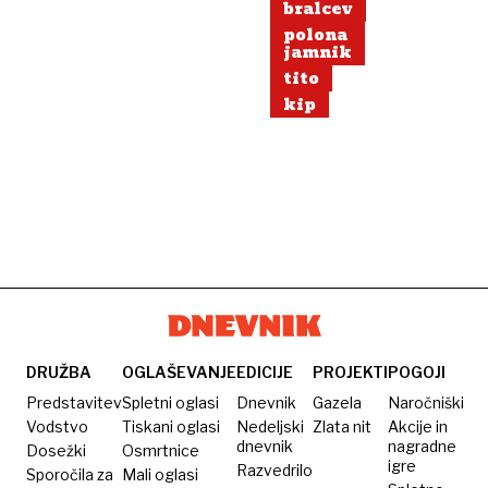
bralcev
polona
jamnik
tito
kip
DRUŽBA
OGLAŠEVANJE
EDICIJE
PROJEKTI
POGOJI
Predstavitev
Spletni oglasi
Dnevnik
Gazela
Naročniški
Vodstvo
Tiskani oglasi
Nedeljski
Zlata nit
Akcije in
dnevnik
nagradne
Dosežki
Osmrtnice
igre
Razvedrilo
Sporočila za
Mali oglasi