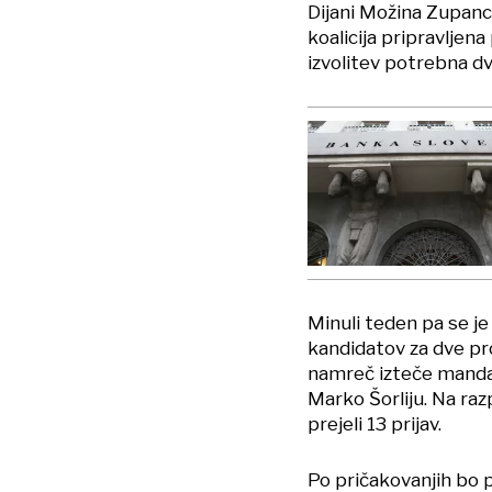
Dijani Možina Zupanc,
koalicija pripravljena
izvolitev potrebna dv
Minuli teden pa se je
kandidatov za dve pr
namreč izteče manda
Marko Šorliju. Na ra
prejeli 13 prijav.
Po pričakovanjih bo 