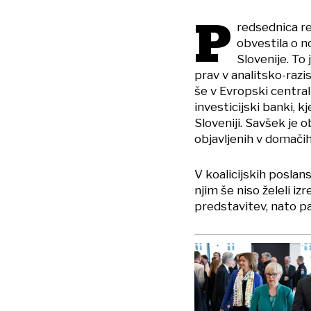
P
redsednica r
obvestila o 
Slovenije. To
prav v analitsko-raz
še v Evropski central
investicijski banki, 
Sloveniji. Savšek je 
objavljenih v domači
V koalicijskih posla
njim še niso želeli i
predstavitev, nato p