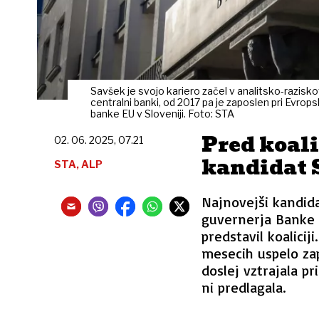
Savšek je svojo kariero začel v analitsko-razisk
centralni banki, od 2017 pa je zaposlen pri Evrops
banke EU v Sloveniji. Foto: STA
Pred koali
02. 06. 2025, 07.21
kandidat 
STA, ALP
Najnovejši kandid
guvernerja Banke 
predstavil koalicij
mesecih uspelo zap
doslej vztrajala pr
ni predlagala.