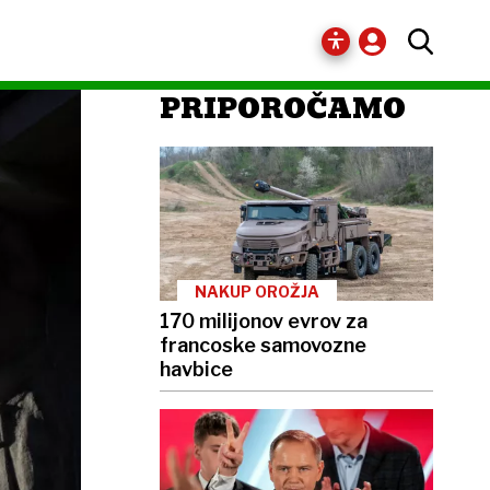
PRIPOROČAMO
NAKUP OROŽJA
170 milijonov evrov za
francoske samovozne
havbice