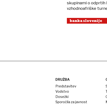
skupinami o odprtih k
vzhodnoafriške turne
banka slovenije
DRUŽBA
Predstavitev
S
Vodstvo
T
Dosežki
Sporočila za javnost
M