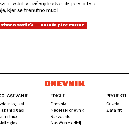
adrovskih vprašanjih odvodila po vrnitvi z
je, kjer se trenutno mudi.
simon savšek
nataša pirc musar
OGLAŠEVANJE
EDICIJE
PROJEKTI
pletni oglasi
Dnevnik
Gazela
iskani oglasi
Nedeljski dnevnik
Zlata nit
Osmrtnice
Razvedrilo
ali oglasi
Naročanje edicij