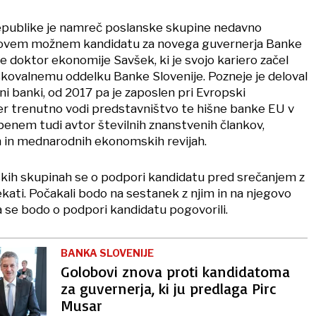
epublike je namreč poslanske skupine nedavno
novem možnem kandidatu za novega guvernerja Banke
 je doktor ekonomije Savšek, ki je svojo kariero začel
iskovalnemu oddelku Banke Slovenije. Pozneje je deloval
ni banki, od 2017 pa je zaposlen pri Evropski
kjer trenutno vodi predstavništvo te hišne banke EU v
obenem tudi avtor številnih znanstvenih člankov,
h in mednarodnih ekonomskih revijah.
nskih skupinah se o podpori kandidatu pred srečanjem z
zrekati. Počakali bodo na sestanek z njim in na njegovo
a se bodo o podpori kandidatu pogovorili.
BANKA SLOVENIJE
Golobovi znova proti kandidatoma
za guvernerja, ki ju predlaga Pirc
Musar