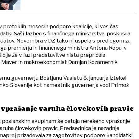
v preteklih mesecih podporo koalicije, ki ves čas
didatki Saši Jazbec s finančnega ministrstva, poskusila
didatov. Novembra v DZ tako ni uspela s predlogom za
a premierja in finančnega ministra Antona Ropa, v
icije že v fazi predstavitve nista prepričala
a Maver in makroekonomist Damjan Kozamernik.
emu guvernerju Boštjanu Vasletu 8. januarja iztekel
nko Slovenije kot namestnik guvernerja vodi Primož
 vprašanje varuha človekovih pravic
n poslanskim skupinam še ostaja nerešeno vprašanje
ruha človekovih pravic. Predsednica je nazadnje
e naprej prizadevala za zagotovitev podpore kandidatki