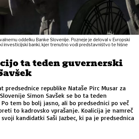
ovalnemu oddelku Banke Slovenije. Pozneje je deloval v Evropski
ki investicijski banki, kjer trenutno vodi predstavništvo te hišne
cijo ta teden guvernerski
Savšek
at predsednice republike Nataše Pirc Musar za
Slovenije Simon Savšek se bo ta teden
i. Po tem bo bolj jasno, ali bo predsednici po več
reti to kadrovsko vprašanje. Koalicija je namreč
i svoji kandidatki Saši Jazbec, ki pa je predsednica