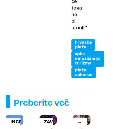
če
tega
ne
bi
storili."
hrvaške
plaže
vpliv
množičnega
turizma
plaža
sakarun
Preberite več
INCIDENT
ZAVAJANJE
KAREL
III.