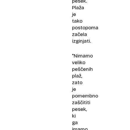
pesek.
Plaža
je
tako
postopoma
začela
izginjati.
"Nimamo
veliko
peščenih
plaž,
zato
je
pomembno
zaščititi
pesek,
ki
ga
imamo