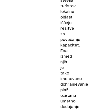
števila
turistov
lokalne
oblasti
iščejo
rešitve
za
povečanje
kapacitet.
Ena
izmed
njih
je
tako
imenovano
dohranjevanje
plaž
oziroma
umetno
dodajanje