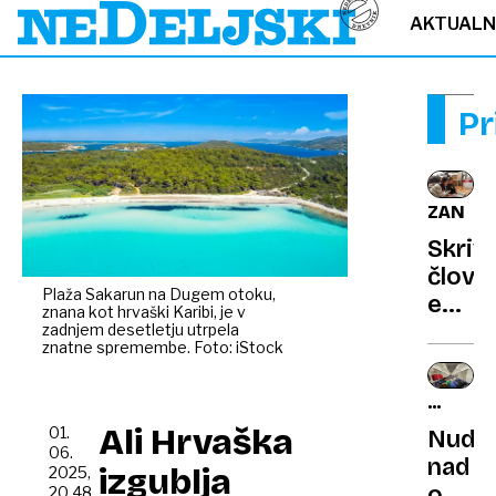
AKTUAL
Pr
ZANIMI
Skriv
člove
Plaža Sakarun na Dugem otoku,
evoluc
znana kot hrvaški Karibi, je v
zakaj
zadnjem desetletju utrpela
znatne spremembe. Foto: iStock
se
ne
ZANIMI
spom
IN
Ali Hrvaška
01.
Nudi
zgodn
ŠALJIV
06.
nad
otroš
izgublja
2025,
oblaki
20.48