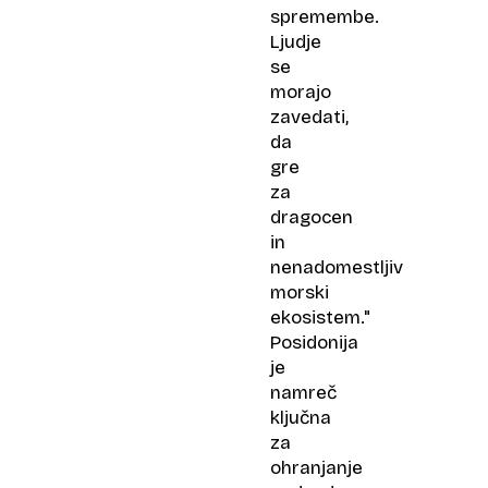
spremembe.
Ljudje
se
morajo
zavedati,
da
gre
za
dragocen
in
nenadomestljiv
morski
ekosistem."
Posidonija
je
namreč
ključna
za
ohranjanje