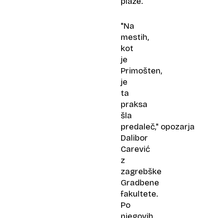
plaže.
"Na
mestih,
kot
je
Primošten,
je
ta
praksa
šla
predaleč," opozarja
Dalibor
Carević
z
zagrebške
Gradbene
fakultete.
Po
njegovih