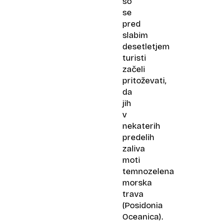
so
se
pred
slabim
desetletjem
turisti
začeli
pritoževati,
da
jih
v
nekaterih
predelih
zaliva
moti
temnozelena
morska
trava
(Posidonia
Oceanica).