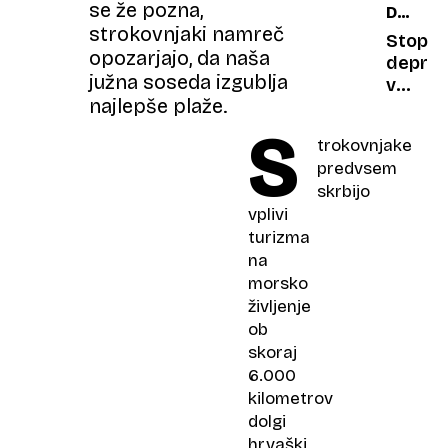
se že pozna,
DEPRES
nekaj,
strokovnjaki namreč
2.
kar
Stopnj
opozarjajo, da naša
DEL
sem
depres
južna soseda izgublja
ustvari
v
najlepše plaže.
postan
svetu
del
S
narašč
trokovnjake
nekog
Več
predvsem
druge
stresa,
skrbijo
večja
vplivi
verjet
turizma
za
razvoj
na
depres
morsko
življenje
ob
skoraj
6.000
kilometrov
dolgi
hrvaški