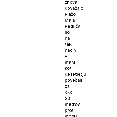
znova
dovažajo.
Plažo
Mala
Raduča
so
na
tak
način
v
manj
kot
desetletju
povečali
za
okoli
20
metrov
proti
morju.