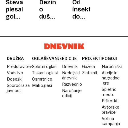
Stevard
Dezinformacije
Od
plesal
o
insektov
gol
duševnem
do
na
zdravju
rolls-
stranišču
na
roycea:
letala
tiktoku:
kaj
in
Več
vse
šokiral
kot
darila
potnike
polovica
razkrivajo
DRUŽBA
OGLAŠEVANJE
EDICIJE
PROJEKTI
POGOJI
poslovnega
posnetkov
o
Predstavitev
Spletni oglasi
Dnevnik
Gazela
Naročniški
razreda
zavajajočih
britanskem
Vodstvo
Tiskani oglasi
Nedeljski
Zlata nit
Akcije in
dnevnik
nagradne
Dosežki
Osmrtnice
kralju
igre
Razvedrilo
Sporočila za
Mali oglasi
Spletno
javnost
Naročanje
mesto
edicij
Piškotki
Avtorske
pravice
Volilna
kampanja