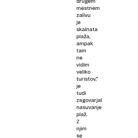
drugem
mestnem
zalivu
je
skalnata
plaža,
ampak
tam
ne
vidim
veliko
turistov,"
je
tudi
zagovarjal
nasuvanje
plaž.
Z
njim
se