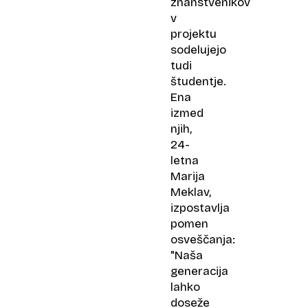
znanstvenikov
v
projektu
sodelujejo
tudi
študentje.
Ena
izmed
njih,
24-
letna
Marija
Meklav,
izpostavlja
pomen
osveščanja:
"Naša
generacija
lahko
doseže