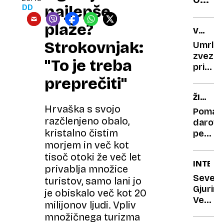
najlepše
DD
na
letali
plaže?
V
vse
72.
Strokovnjak:
Umrla
več
LETU
zvezdn
ljudi,
"To je treba
priljub
ki
serije
preprečiti"
goli
Razoča
ŽIVLJE
vznem
gospod
Hrvaška s svojo
IN
potni
Pomanj
SMRT
razčlenjeno obalo,
darova
kristalno čistim
pereč
proble
morjem in več kot
katerih
tisoč otoki že več let
INTERV
organ
privablja množice
najbolj
Severa
turistov, samo lani jo
priman
Gjurin:
je obiskalo več kot 20
Veseli
milijonov ljudi. Vpliv
me,
množičnega turizma
ko