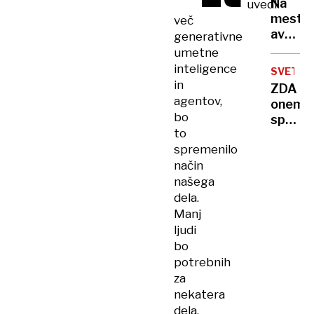
Na
uvedli
ukradl
mestn
več
več
avtob
generativne
kot
tako
umetne
1,5
vroče,
inteligence
milijon
SVET
da je
in
evrov
ZDA
še
agentov,
onemog
voznik
bo
spreje
bruhal
to
skupn
spremenilo
izjave
način
vrha
G7
našega
dela.
Manj
ljudi
bo
potrebnih
za
nekatera
dela,