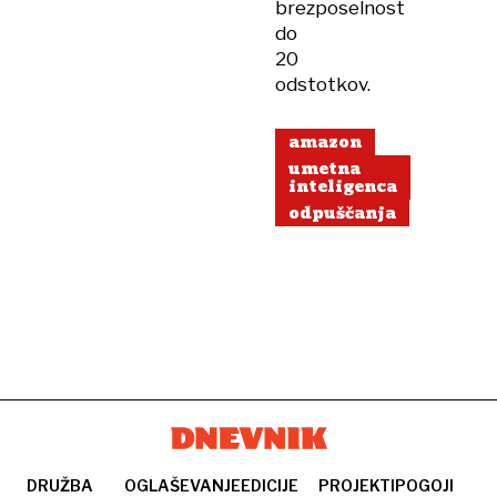
brezposelnost
do
20
odstotkov.
amazon
umetna
inteligenca
odpuščanja
DRUŽBA
OGLAŠEVANJE
EDICIJE
PROJEKTI
POGOJI