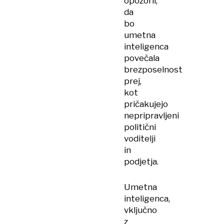
opozoril,
da
bo
umetna
inteligenca
povečala
brezposelnost
prej,
kot
pričakujejo
nepripravljeni
politični
voditelji
in
podjetja.
Umetna
inteligenca,
vključno
z