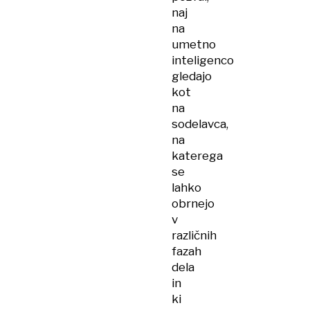
naj
na
umetno
inteligenco
gledajo
kot
na
sodelavca,
na
katerega
se
lahko
obrnejo
v
različnih
fazah
dela
in
ki