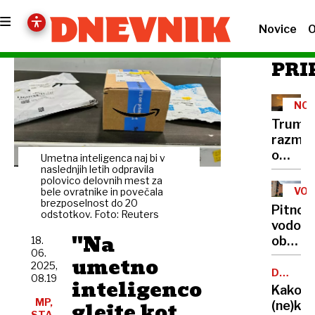
Novice
O
PRI
NOV
NAP
Trump
razmišl
o
Umetna inteligenca naj bi v
ameri
naslednjih letih odpravila
polovico delovnih mest za
napad
VO
bele ovratnike in povečala
na
brezposelnost do 20
Pitno
odstotkov. Foto: Reuters
Iran
vodo
''Na
občani
18.
06.
že
umetno
2025,
dva
DAVČNI
08.19
inteligenco
PRIMEŽ
mesec
Kako
kupuje
MP,
glejte kot
(ne)ko
STA