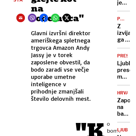
v
je
na
trgovin
Sloveni
sodelavca''
POSKUS
UBOJA
Z
Glavni izvršni direktor
izvija
ameriškega spletnega
ga je
le
trgovca Amazon Andy
blago
Jassy je v torek
PRESTO
“udaril
zaposlene obvestil, da
Ljublja
bodo zaradi vse večje
preseg
uporabe umetne
mejo
inteligence v
300.0
prebiv
prihodnje zmanjšali
HRVAŠK
– ali
število delovnih mest.
Zaposl
na
na
račun
banki:
manjši
"K
Pod
krajev
o
pretve
LJUBLJ
bomo
ljudem