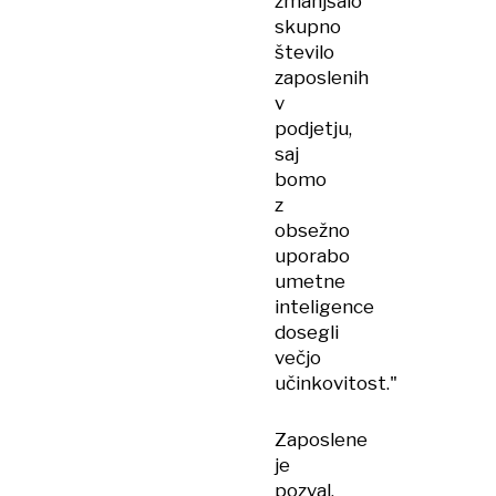
zmanjšalo
skupno
število
zaposlenih
v
podjetju,
saj
bomo
z
obsežno
uporabo
umetne
inteligence
dosegli
večjo
učinkovitost."
Zaposlene
je
pozval,