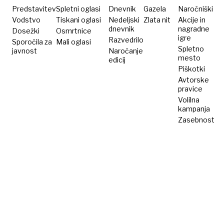
Predstavitev
Spletni oglasi
Dnevnik
Gazela
Naročniški
Vodstvo
Tiskani oglasi
Nedeljski
Zlata nit
Akcije in
dnevnik
nagradne
Dosežki
Osmrtnice
igre
Razvedrilo
Sporočila za
Mali oglasi
Spletno
javnost
Naročanje
mesto
edicij
Piškotki
Avtorske
pravice
Volilna
kampanja
Zasebnost