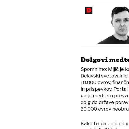
Dolgovi medt
Spomnimo: Mijič je ko
Delavski svetovalnici
10.000 evrov, finanč
in prispevkov. Portal
ga je medtem prevzel
dolg do države porav
30.000 evrov neobrač
Kako to, da bo do dod