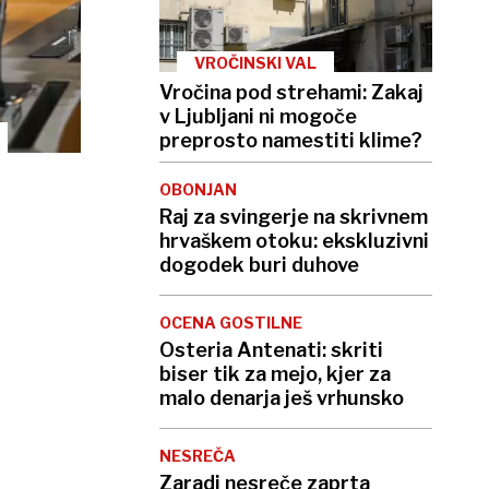
VROČINSKI VAL
Vročina pod strehami: Zakaj
v Ljubljani ni mogoče
preprosto namestiti klime?
OBONJAN
Raj za svingerje na skrivnem
hrvaškem otoku: ekskluzivni
dogodek buri duhove
OCENA GOSTILNE
Osteria Antenati: skriti
biser tik za mejo, kjer za
malo denarja ješ vrhunsko
NESREČA
Zaradi nesreče zaprta