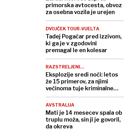
primorska avtocesta, obvoz
za osebna vozila je urejen
DVOJČEK TOUR-VUELTA
Tadej Pogačar pred izzivom,
ki ga je v zgodovini
premagal le en kolesar
RAZSTRELJENI
BANKOMATI
Eksplozije sredi noči: letos
že 15 primerov, za njimi
večinoma tuje kriminalne
združbe
AVSTRALIJA
Mati je 14 mesecev spala ob
truplu moža, sin ji je govoril,
da okreva