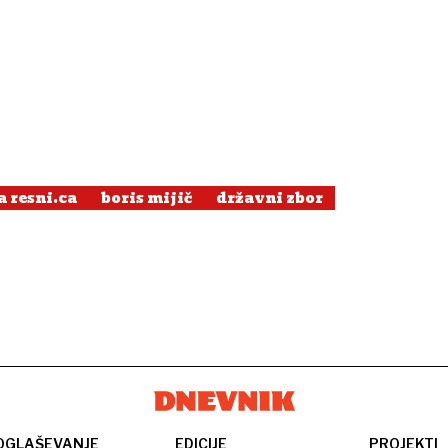
 resni.ca
boris mijič
državni zbor
OGLAŠEVANJE
EDICIJE
PROJEKTI