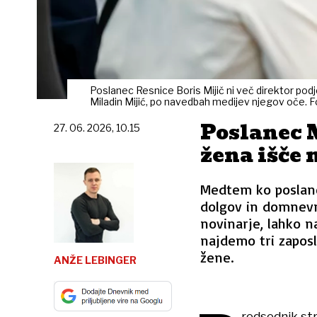
Poslanec Resnice Boris Mijič ni več direktor po
Miladin Mijić, po navedbah medijev njegov oče. F
Poslanec 
27. 06. 2026, 10.15
žena išče 
Medtem ko poslanec
dolgov in domnevne
novinarje, lahko n
najdemo tri zapos
žene.
ANŽE LEBINGER
redsednik str