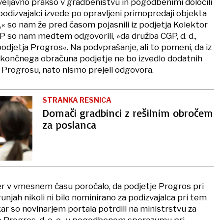
veljavno prakso v gradbeništvu in pogodbenimi določili
odizvajalci izvede po opravljeni primopredaji objekta
 so nam že pred časom pojasnili iz podjetja Kolektor
GP so nam medtem odgovorili, »da družba CGP, d. d.,
djetja Progros«. Na podvprašanje, ali to pomeni, da iz
končnega obračuna podjetje ne bo izvedlo dodatnih
l Progrosu, nato nismo prejeli odgovora.
STRANKA RESNICA
Domači gradbinci z rešilnim obročem
za poslanca
er v vmesnem času poročalo, da podjetje Progros pri
unjah nikoli ni bilo nominirano za podizvajalca pri tem
r so novinarjem portala potrdili na ministrstvu za
e Progros, d. o. o., v pogodbenem sporazumu pri