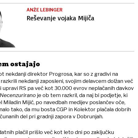
ANŽE LEBINGER
Reševanje vojaka Mijiča
em ostajajo
t nekdanji direktor Progrosa, kar so z gradivi na
 razkrili nekdanji zaposleni, svojim delavcem dolžan več
ni upravi RS pa več kot 30.000 evrov neplačanih davkov
Necenzurirano
je ob tem razkril, da naj bi podjetje, ki
 Miladin Mijić, po navedbah medijev poslančev oče,
nalo tako, da mu bosta CGP in Kolektor plačala dobrih
unanih del pri gradnji zapora v Dobrunjah.
atnih plačil prišlo več kot leto dni po zaključku