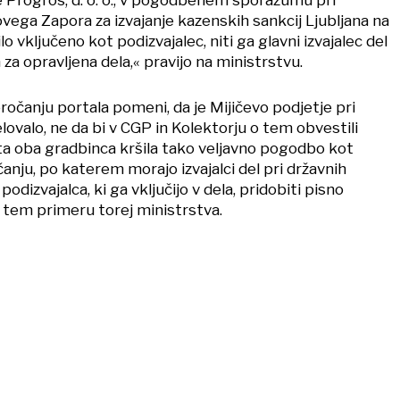
vega Zapora za izvajanje kazenskih sankcij Ljubljana na
ilo vključeno kot podizvajalec, niti ga glavni izvajalec del
 za opravljena dela,« pravijo na ministrstvu.
očanju portala pomeni, da je Mijičevo podjetje pri
ovalo, ne da bi v CGP in Kolektorju o tem obvestili
ta oba gradbinca kršila tako veljavno pogodbo kot
nju, po katerem morajo izvajalci del pri državnih
odizvajalca, ki ga vključijo v dela, pridobiti pisno
V tem primeru torej ministrstva.