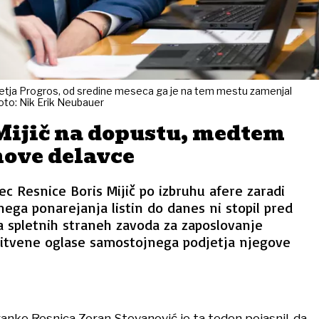
djetja Progros, od sredine meseca ga je na tem mestu zamenjal
oto: Nik Erik Neubauer
Mijič na dopustu, medtem
nove delavce
 Resnice Boris Mijič po izbruhu afere zaradi
ga ponarejanja listin do danes ni stopil pred
a spletnih straneh zavoda za zaposlovanje
litvene oglase samostojnega podjetja njegove
anke Resnica Zoran Stevanović je ta teden pojasnil, da