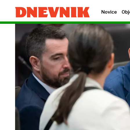
Novice
Obj