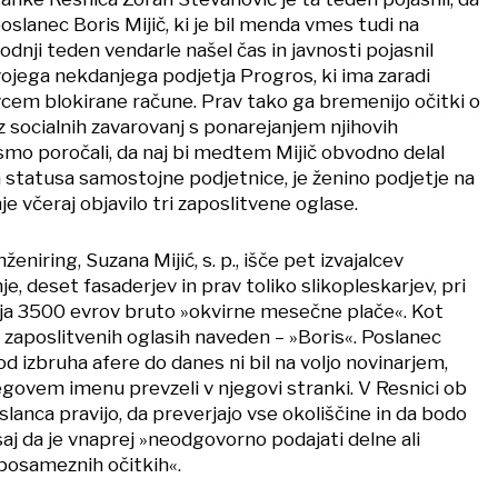
poslanec Boris Mijič, ki je bil menda vmes tudi na
odnji teden vendarle našel čas in javnosti pojasnil
ojega nekdanjega podjetja Progros, ki ima zaradi
vcem blokirane račune. Prav tako ga bremenijo očitki o
iz socialnih zavarovanj s ponarejanjem njihovih
mo poročali, da naj bi medtem Mijič obvodno delal
 statusa samostojne podjetnice, je ženino podjetje na
e včeraj objavilo tri zaposlitvene oglase.
ženiring, Suzana Mijić, s. p., išče pet izvajalcev
 deset fasaderjev in prav toliko slikopleskarjev, pri
ja 3500 evrov bruto »okvirne mesečne plače«. Kot
 zaposlitvenih oglasih naveden – »Boris«. Poslanec
od izbruha afere do danes ni bil na voljo novinarjem,
egovem imenu prevzeli v njegovi stranki. V Resnici ob
lanca pravijo, da preverjajo vse okoliščine in da bodo
saj da je vnaprej »neodgovorno podajati delne ali
 posameznih očitkih«.