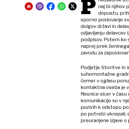
P
naj bi njihov 
dopustu, prih
sporno poslovanje sv
dolgov državi in dela
odjavljanju delavcev 
podpisov. Potem ko s
naprej prek ženinega
zavodu za zaposlovanj
Podjetje Storitve in in
suhomontažne gradnje,
čemer v oglasu ponu
kontaktna oseba je v
Resnice sicer v času 
komunikacijo so v nj
pozivih k odstopu pos
po potrebi ukrepali, 
preuranjene izjave o