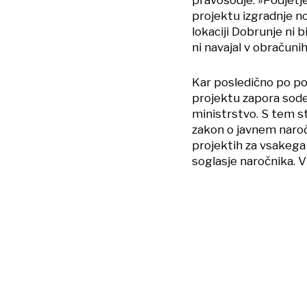
projektu izgradnje no
lokaciji Dobrunje ni b
ni navajal v obračunih
Kar posledično po por
projektu zapora sodel
ministrstvo. S tem s
zakon o javnem naroča
projektih za vsakega p
soglasje naročnika. 