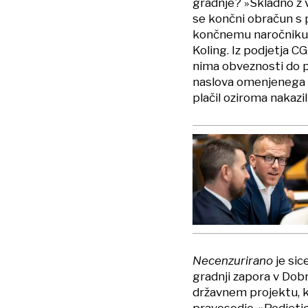
gradnje? »Skladno z 
se končni obračun s p
končnemu naročniku,«
Koling. Iz podjetja C
nima obveznosti do po
naslova omenjenega 
plačil oziroma nakazi
Necenzurirano
je sic
gradnji zapora v Dobr
državnem projektu, ka
pravosodje. »Podjetj