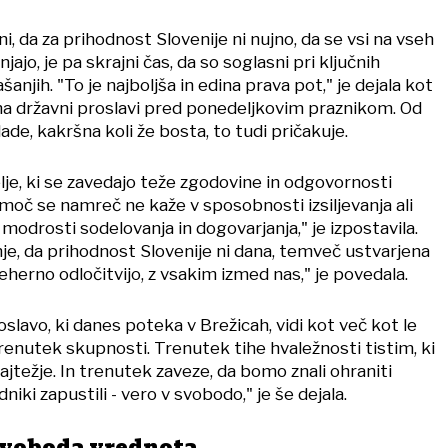
i, da za prihodnost Slovenije ni nujno, da se vsi na vseh
njajo, je pa skrajni čas, da so soglasni pri ključnih
šanjih. "To je najboljša in edina prava pot," je dejala kot
a državni proslavi pred ponedeljkovim praznikom. Od
ade, kakršna koli že bosta, to tudi pričakuje.
je, ki se zavedajo teže zgodovine in odgovornosti
moč se namreč ne kaže v sposobnosti izsiljevanja ali
modrosti sodelovanja in dogovarjanja," je izpostavila.
je, da prihodnost Slovenije ni dana, temveč ustvarjena
eherno odločitvijo, z vsakim izmed nas," je povedala.
slavo, ki danes poteka v Brežicah, vidi kot več kot le
renutek skupnosti. Trenutek tihe hvaležnosti tistim, ki
najtežje. In trenutek zaveze, da bomo znali ohraniti
niki zapustili - vero v svobodo," je še dejala.
 svoboda vrednota