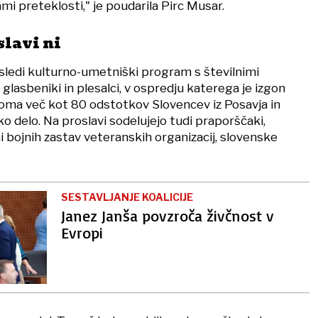
i preteklosti," je poudarila Pirc Musar.
slavi ni
ledi kulturno-umetniški program s številnimi
 glasbeniki in plesalci, v ospredju katerega je izgon
roma več kot 80 odstotkov Slovencev iz Posavja in
o delo. Na proslavi sodelujejo tudi praporščaki,
i bojnih zastav veteranskih organizacij, slovenske
SESTAVLJANJE KOALICIJE
Janez Janša povzroča živčnost v
Evropi