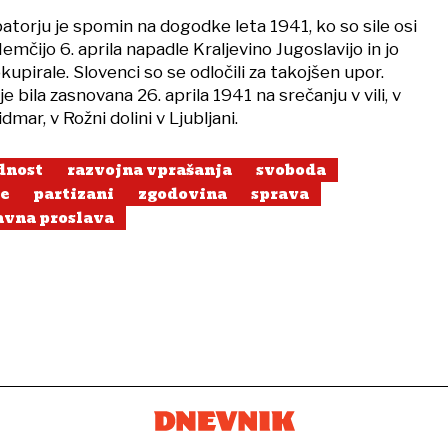
atorju je spomin na dogodke leta 1941, ko so sile osi
emčijo 6. aprila napadle Kraljevino Jugoslavijo in jo
kupirale. Slovenci so se odločili za takojšen upor.
e bila zasnovana 26. aprila 1941 na srečanju v vili, v
idmar, v Rožni dolini v Ljubljani.
dnost
razvojna vprašanja
svoboda
e
partizani
zgodovina
sprava
avna proslava