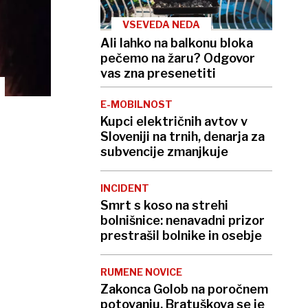
VSEVEDA NEDA
Ali lahko na balkonu bloka
pečemo na žaru? Odgovor
vas zna presenetiti
E-MOBILNOST
Kupci električnih avtov v
Sloveniji na trnih, denarja za
subvencije zmanjkuje
INCIDENT
Smrt s koso na strehi
bolnišnice: nenavadni prizor
prestrašil bolnike in osebje
RUMENE NOVICE
Zakonca Golob na poročnem
potovanju, Bratuškova se je