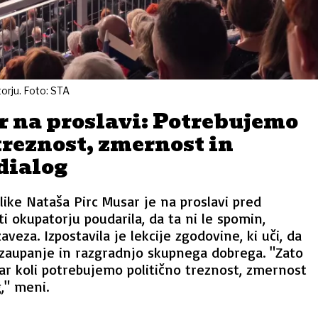
orju. Foto: STA
r na proslavi: Potrebujemo
treznost, zmernost in
dialog
ike Nataša Pirc Musar je na proslavi pred
 okupatorju poudarila, da ta ni le spomin,
eza. Izpostavila je lekcije zgodovine, ki uči, da
zaupanje in razgradnjo skupnega dobrega. "Zato
ar koli potrebujemo politično treznost, zmernost
," meni.