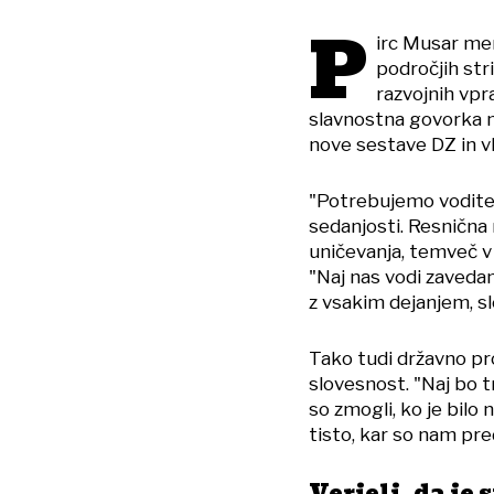
P
irc Musar men
področjih stri
razvojnih vpra
slavnostna govorka n
nove sestave DZ in vl
"Potrebujemo voditel
sedanjosti. Resnična 
uničevanja, temveč v 
"Naj nas vodi zavedan
z vsakim dejanjem, sl
Tako tudi državno pro
slovesnost. "Naj bo t
so zmogli, ko je bilo 
tisto, kar so nam pred
Verjeli, da je