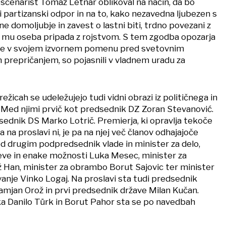
n scenarist Tomaž Letnar oblikoval na način, da bo
 partizanski odpor in na to, kako nezavedna ljubezen s
 domoljubje in zavest o lastni biti, trdno povezani z
i mu oseba pripada z rojstvom. S tem zgodba opozarja
ubje v svojem izvornem pomenu pred svetovnim
 prepričanjem, so pojasnili v vladnem uradu za
ežicah se udeležujejo tudi vidni obrazi iz političnega in
. Med njimi prvič kot predsednik DZ Zoran Stevanović.
sednik DS Marko Lotrič. Premierja, ki opravlja tekoče
 na proslavi ni, je pa na njej več članov odhajajoče
d drugim podpredsednik vlade in minister za delo,
deve in enake možnosti Luka Mesec, minister za
Han, minister za obrambo Borut Sajovic ter minister
vanje Vinko Logaj. Na proslavi sta tudi predsednik
mjan Orož in prvi predsednik države Milan Kučan.
a Danilo Türk in Borut Pahor sta se po navedbah