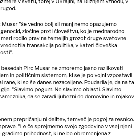
mere v svetu, torej v Ukrajini, na Bližnjem vzhodu, v
drugod.
 Musar "še vedno bolj ali manj nemo opazujemo
 genocid, zločine proti človeštvu, ko je mednarodno
iki meri rodilo prav na temeljih grozot druge svetovne
rednotila transakcija politika, v kateri človeška
osti".
 besedah Pirc Musar ne zmoremo jasno razlikovati
m in političnim sistemom, ki se je po vojni vzpostavil
al rane, ki so še danes nezaceljene. Poudarila je, da na ta
ogije. "Slavimo pogum. Ne slavimo oblasti. Slavimo
sameznika, da se zaradi ljubezni do domovine in rojakov
.
enem prepričanju ni delitev, temveč je pogoj za resnico.
 sprave. "Le če sprejmemo svojo zgodovino v vsej njeni
 gradimo prihodnost, ki ne bo obremenjena z