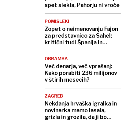
spet slekla, Pahorju ni vroče
POMISLEKI
Zopet o neimenovanju Fajon
za predstavnico za Sahel:
kritični tudi Španija in
Francija
OBRAMBA
Več denarja, več vprašanj:
Kako porabiti 236 milijonov
v štirih mesecih?
ZAGREB
Nekdanja hrvaška igralka in
novinarka mamo lasala,
grizla in grozila, da ji bo
»utrgala glavo«