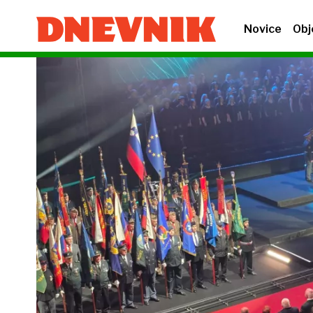
Novice
Obj