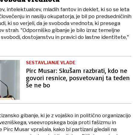
, intelektualcev, mladih fantov in deklet, ki so se leta
človečenju in nasilju okupatorja, je bil po predsedničinih
i, ki so verjeli, da je svoboda vrednota, ki presega
 strah. "Odporniško gibanje je bilo izraz temeljne
vobodi, dostojanstvu in pravici do lastne identitete,"
SESTAVLJANJE VLADE
Pirc Musar: Skušam razbrati, kdo ne
govori resnice, posvetovanj ta teden
še ne bo
tizansko gibanje, ki je z vojaško in politično organizacijo
zavezniškega, vseevropskega boja proti fašizmu in
e Pirc Musar vprašala, kako bi partizani gledali na