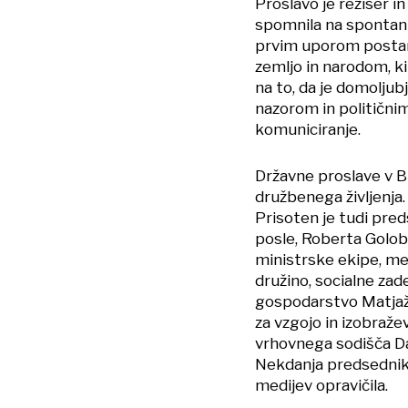
Proslavo je režiser i
spomnila na spontani
prvim uporom postane
zemljo in narodom, k
na to, da je domolj
nazorom in političnim
komuniciranje.
Državne proslave v Br
družbenega življenja
Prisoten je tudi pred
posle, Roberta Goloba
ministrske ekipe, me
družino, socialne za
gospodarstvo Matjaž 
za vzgojo in izobraže
vrhovnega sodišča Da
Nekdanja predsednik
medijev opravičila.