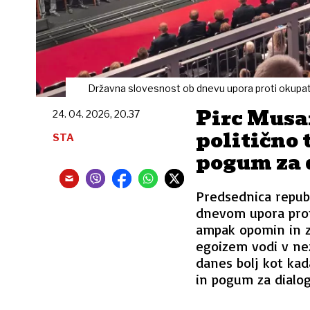
Državna slovesnost ob dnevu upora proti okupat
Pirc Musa
24. 04. 2026, 20.37
politično 
STA
pogum za 
Predsednica republ
dnevom upora proti
ampak opomin in zav
egoizem vodi v ne
danes bolj kot kad
in pogum za dialog