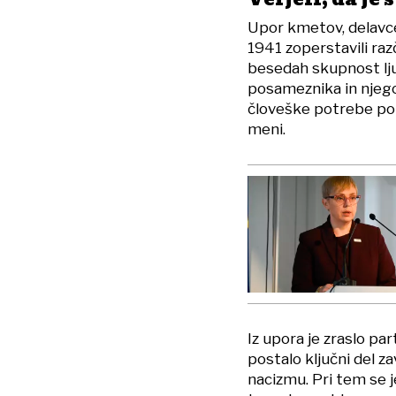
Upor kmetov, delavcev
1941 zoperstavili raz
besedah skupnost ljud
posameznika in njegov
človeške potrebe po s
meni.
Iz upora je zraslo par
postalo ključni del 
nacizmu. Pri tem se j