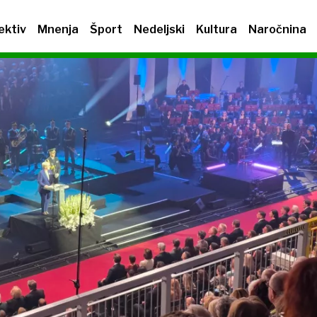
ektiv
Mnenja
Šport
Nedeljski
Kultura
Naročnina