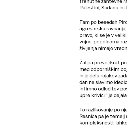
trenutne zahtevne raz
Palestini, Sudanu in 
Tam po besedah Pirc
agresorska ravnanja,
pravo, ki se je v vel
vojne, popolnoma razv
življenja nimajo vredn
Žal pa prevečkrat po
med odporniškim boje
in je delu rojakov zad
dan ne slavimo ideol
intimno odločitev po
upre krivici," je dejala
To razlikovanje po nj
Resnica pa je temelj
kompleksnosti, lahko