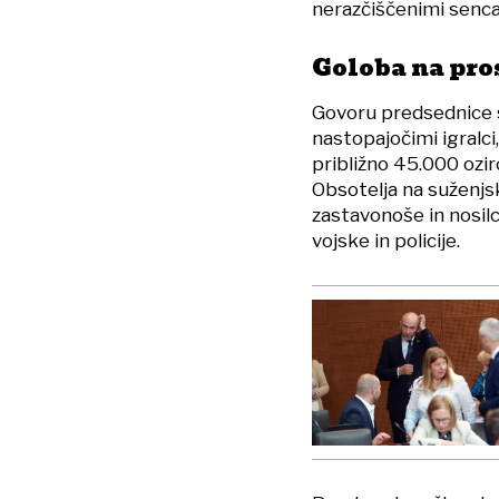
nerazčiščenimi sencam
Goloba na pro
Govoru predsednice s
nastopajočimi igralci,
približno 45.000 ozi
Obsotelja na suženjsk
zastavonoše in nosilc
vojske in policije.