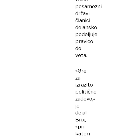
posamezni
državi
članici
dejansko
podeljuje
pravico
do
veta.
»Gre
za
izrazito
politično
zadevo,«
je
dejal
Brix,
»pri
kateri