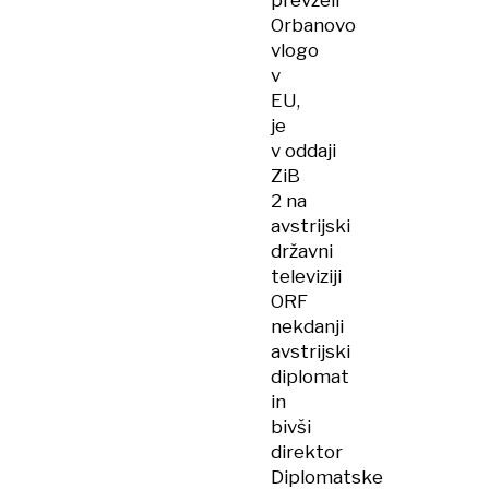
prevzeli
Orbanovo
vlogo
v
EU,
je
v oddaji
ZiB
2 na
avstrijski
državni
televiziji
ORF
nekdanji
avstrijski
diplomat
in
bivši
direktor
Diplomatske