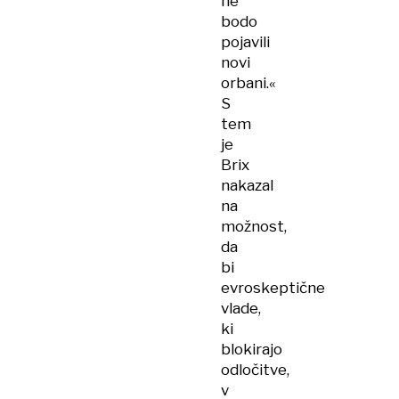
ne
bodo
pojavili
novi
orbani.«
S
tem
je
Brix
nakazal
na
možnost,
da
bi
evroskeptične
vlade,
ki
blokirajo
odločitve,
v