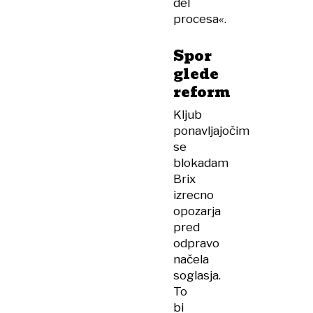
del
procesa«.
Spor
glede
reform
Kljub
ponavljajočim
se
blokadam
Brix
izrecno
opozarja
pred
odpravo
načela
soglasja.
To
bi