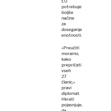
EU
potrebuje
boljše
načine
za
doseganje
enotnosti.
»Preučiti
moramo,
kako
prepričati
vseh
27
članic,«
pravi
diplomat.
Hkrati
pojasnjuje,
da