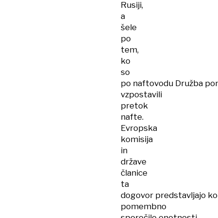
Rusiji,
a
šele
po
tem,
ko
so
po naftovodu Družba po
vzpostavili
pretok
nafte.
Evropska
komisija
in
države
članice
ta
dogovor predstavljajo ko
pomembno
sporočilo enotnosti.