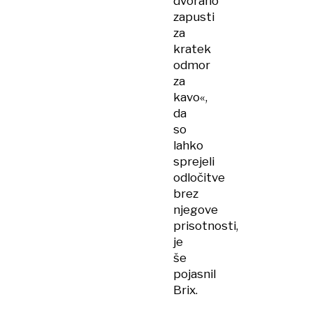
dvorano
zapusti
za
kratek
odmor
za
kavo«,
da
so
lahko
sprejeli
odločitve
brez
njegove
prisotnosti,
je
še
pojasnil
Brix.