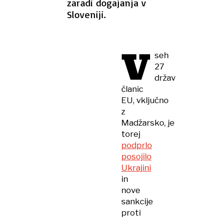
zaradi dogajanja v
Sloveniji.
V
seh
27
držav
članic
EU, vključno
z
Madžarsko, je
torej
podprlo
posojilo
Ukrajini
in
nove
sankcije
proti