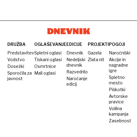
DRUŽBA
OGLAŠEVANJE
EDICIJE
PROJEKTI
POGOJI
Predstavitev
Spletni oglasi
Dnevnik
Gazela
Naročniški
Vodstvo
Tiskani oglasi
Nedeljski
Zlata nit
Akcije in
dnevnik
nagradne
Dosežki
Osmrtnice
igre
Razvedrilo
Sporočila za
Mali oglasi
Spletno
javnost
Naročanje
mesto
edicij
Piškotki
Avtorske
pravice
Volilna
kampanja
Zasebnost