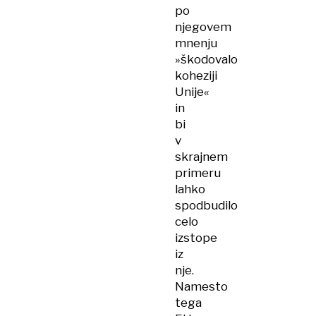
po
njegovem
mnenju
»škodovalo
koheziji
Unije«
in
bi
v
skrajnem
primeru
lahko
spodbudilo
celo
izstope
iz
nje.
Namesto
tega