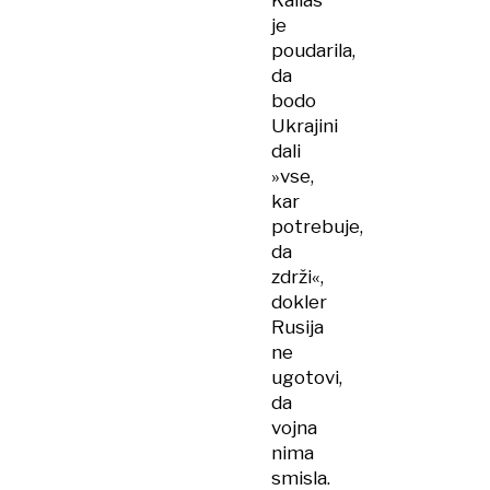
Kallas
je
poudarila,
da
bodo
Ukrajini
dali
»vse,
kar
potrebuje,
da
zdrži«,
dokler
Rusija
ne
ugotovi,
da
vojna
nima
smisla.