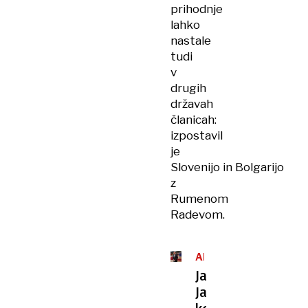
prihodnje
lahko
nastale
tudi
v
drugih
državah
članicah:
izpostavil
je
Slovenijo in Bolgarijo
z
Rumenom
Radevom.
ANALIZA
Janez
Janša
kot