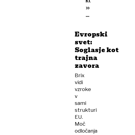
»glavni
zdrahar«
v
EU
Evropski
po
svet:
Orbanovem
Soglasje kot
odhodu?
trajna
zavora
Brix
vidi
vzroke
v
sami
strukturi
EU.
Moč
odločanja