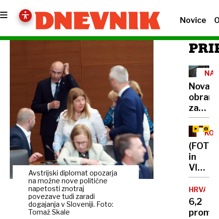
Novice
O
PRI
NAL
BOL
Nova
obram
za
dojenč
pred
KOS
nevarn
(FOTO
viruso
in
jih
VIDEO)
bodo
Avstrijski diplomat opozarja
Kaos
na možne nove politične
zaščitil
v
napetosti znotraj
HRVAŠK
že v
povezave tudi zaradi
parlam
6,2
porodni
dogajanja v Sloveniji. Foto:
poslan
promil
Tomaž Skale