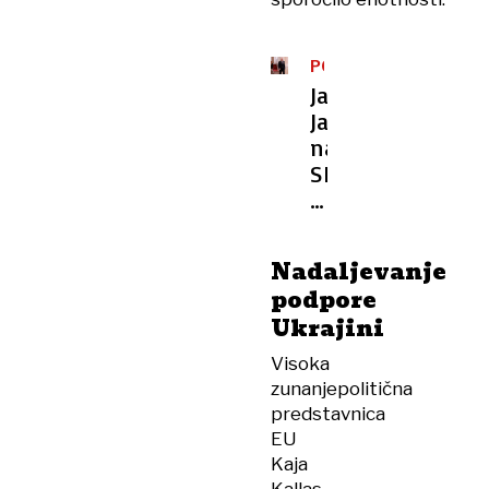
PO
VOLITVAH
Janez
Janša
naznanil:
SDS
vlade
ne
bo
Nadaljevanje
sestavljala
podpore
za
Ukrajini
vsako
ceno
Visoka
zunanjepolitična
predstavnica
EU
Kaja