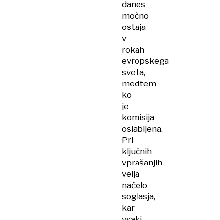
danes
močno
ostaja
v
rokah
evropskega
sveta,
medtem
ko
je
komisija
oslabljena.
Pri
ključnih
vprašanjih
velja
načelo
soglasja,
kar
vsaki