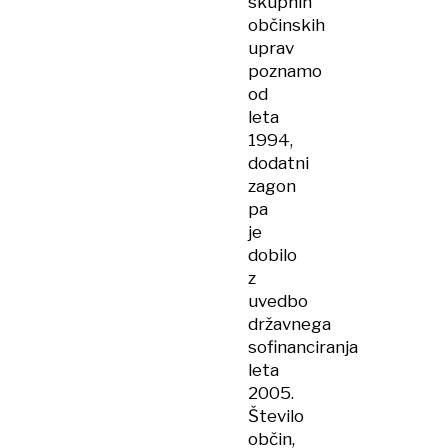
skupnih
občinskih
uprav
poznamo
od
leta
1994,
dodatni
zagon
pa
je
dobilo
z
uvedbo
državnega
sofinanciranja
leta
2005.
Število
občin,