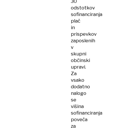
30
odstotkov
sofinanciranja
plač
in
prispevkov
zaposlenih
v
skupni
občinski
upravi.
Za
vsako
dodatno
nalogo
se
višina
sofinanciranja
poveča
za