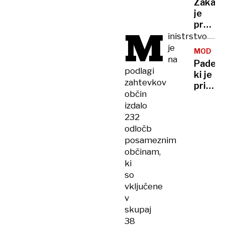
astero
Zakaj
junija.
ALBANC
je
Vroče
premie
M
bo
objavil
inistrstvo
še
fotogra
je
štiri
MODA
sebe
na
dni
Padec,
in
podlagi
ki je
Nigela
zahtevkov
pritegn
Farage
občin
svetov
v
izdalo
pozorn
kopalk
232
in
odločb
postal
posameznim
modna
občinam,
legend
ki
so
vključene
v
skupaj
38