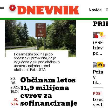
Novice
O
PRI
OBR
IZD
(PREN
Izjave
po
Posamezna občina je do
koalic
sredstev upravičena, če je
vključena v skupno občinsko
vrhu
VEL
upravo z najmanj tremi
o
občinami. Foto: STA
Požar
denarj
Občinam letos
v
30.
za
bloku
06.
orožje
11,9 milijona
2025,
terjal
16.06
evrov za
življenj
POSKUS
Kuhinja
Izredni
JK,
sofinanciranje
kot
STA
sestan