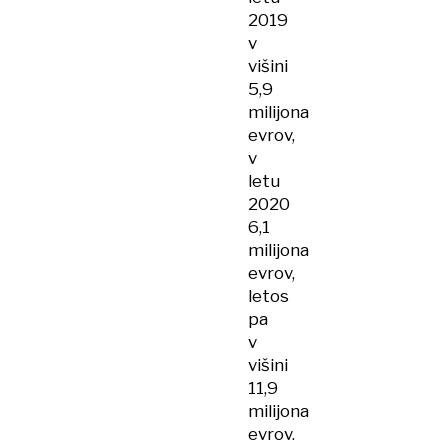
2019
v
višini
5,9
milijona
evrov,
v
letu
2020
6,1
milijona
evrov,
letos
pa
v
višini
11,9
milijona
evrov.