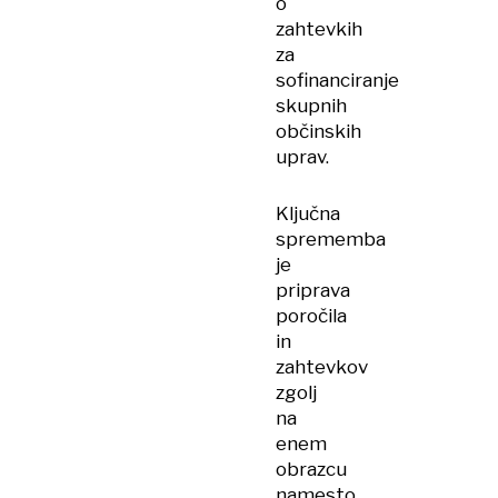
o
zahtevkih
za
sofinanciranje
skupnih
občinskih
uprav.
Ključna
sprememba
je
priprava
poročila
in
zahtevkov
zgolj
na
enem
obrazcu
namesto