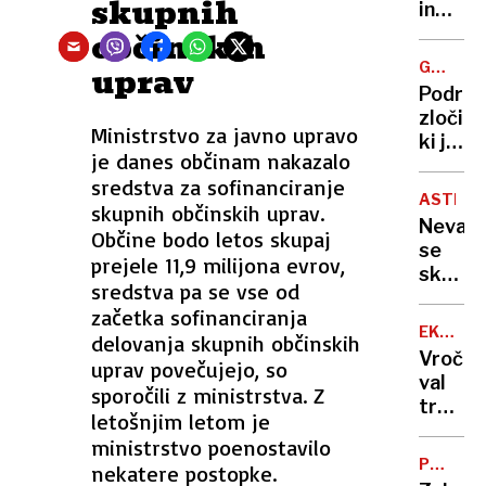
skupnih
bi v
in
peč
bankro
občinskih
pogled
Kaj
GROZLJ
uprav
se
UMOR
Podrob
zgodi,
zločina
ko
Ministrstvo za javno upravo
ki je
umetn
je danes občinam nakazalo
pretre
inteli
sredstva za sofinanciranje
Hrvašk
prevz
ASTRON
skupnih občinskih uprav.
Z
človeš
Nevarn
Občine bodo letos skupaj
bagro
službo
se
povozil
prejele 11,9 milijona evrov,
skriva
očima
sredstva pa se vse od
za
začetka sofinanciranja
soncem
EKSTR
delovanja skupnih občinskih
kako
VROČIN
Vročin
uprav povečujejo, so
potek
val
sporočili z ministrstva. Z
tihi
traja
lov
letošnjim letom je
že
na
ministrstvo poenostavilo
od
»nevid
POLEMI
nekatere postopke.
23.
O