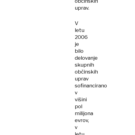
občinskih
uprav.
V
letu
2006
je
bilo
delovanje
skupnih
občinskih
uprav
sofinancirano
v
višini
pol
milijona
evrov,
v
letu