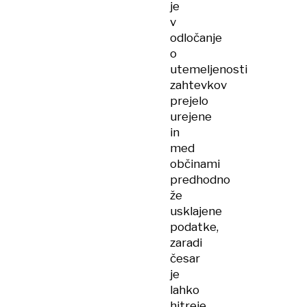
je
v
odločanje
o
utemeljenosti
zahtevkov
prejelo
urejene
in
med
občinami
predhodno
že
usklajene
podatke,
zaradi
česar
je
lahko
hitreje