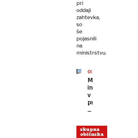
pri
oddaji
zahtevka,
so
še
pojasnili
na
ministrstvu.
OBALA
Milijonska
investicija
v
prvo
fazo
prenove
plaže
skupna
v
občinska