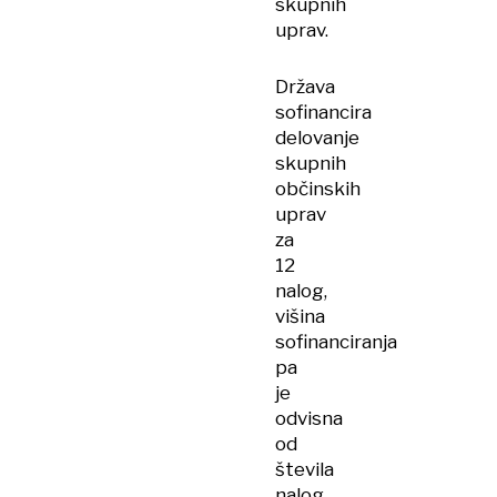
skupnih
uprav.
Država
sofinancira
delovanje
skupnih
občinskih
uprav
za
12
nalog,
višina
sofinanciranja
pa
je
odvisna
od
števila
nalog,