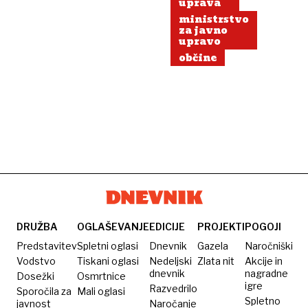
Žusterni
uprava
ministrstvo
za javno
upravo
občine
DRUŽBA
OGLAŠEVANJE
EDICIJE
PROJEKTI
POGOJI
Predstavitev
Spletni oglasi
Dnevnik
Gazela
Naročniški
Vodstvo
Tiskani oglasi
Nedeljski
Zlata nit
Akcije in
dnevnik
nagradne
Dosežki
Osmrtnice
igre
Razvedrilo
Sporočila za
Mali oglasi
Spletno
javnost
Naročanje