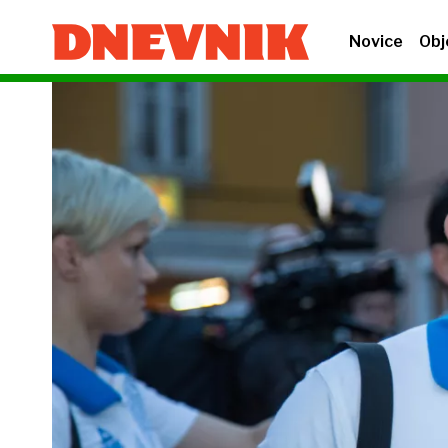
Novice
Obj