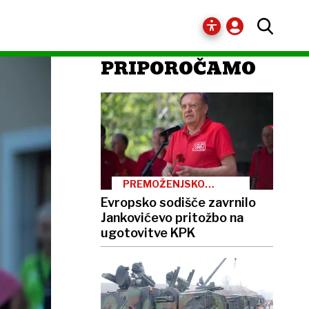
PRIPOROČAMO
PREMOŽENJSKO
STANJE
Evropsko sodišče zavrnilo
Jankovićevo pritožbo na
ugotovitve KPK