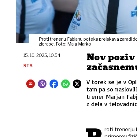
Proti trenerju Fabjanu poteka preiskava zaradi d
zlorabe. Foto: Maja Marko
Nov poziv 
15. 10. 2025, 10.54
začasnem
STA
V torek se je v Opl
tam pa so naslovili
trener Marjan Fab
z dela v telovadnic
roti trenerju
primerov fizi