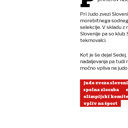
P
Pri Judo zvezi Sloveni
morebitnega sodnega
selekcije. V skladu 
Slovenije pa so klub 
tekmovalci.
Kot je še dejal Sedej, 
nadaljevanja pa tudi n
močno vpliva na judo 
judo zveza sloveni
spolna zloraba
olimpijski komite
vpliv na šport