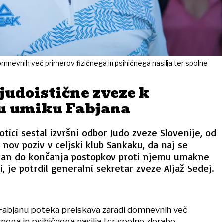
omnevnih več primerov fizičnega in psihičnega nasilja ter spolne
judoistične zveze k
u umiku Fabjana
otici sestal izvršni odbor Judo zveze Slovenije, od
 nov poziv v celjski klub Sankaku, da naj se
jan do končanja postopkov proti njemu umakne
i, je potrdil generalni sekretar zveze Aljaž Sedej.
 Fabjanu poteka preiskava zaradi domnevnih več
čnega in psihičnega nasilja ter spolne zlorabe.