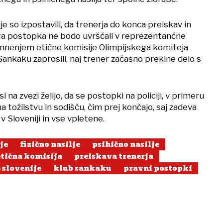
je so izpostavili, da trenerja do konca preiskav in
 postopka ne bodo uvrščali v reprezentančne
z mnenjem etične komisije Olimpijskega komiteja
Sankaku zaprosili, naj trener začasno prekine delo s
si na zvezi želijo, da se postopki na policiji, v primeru
a tožilstvu in sodišču, čim prej končajo, saj zadeva
v Sloveniji in vse vpletene.
je
fizično nasilje
psihično nasilje
etična komisija
preiskava trenerja
 slovenije
klub sankaku
pravni postopki