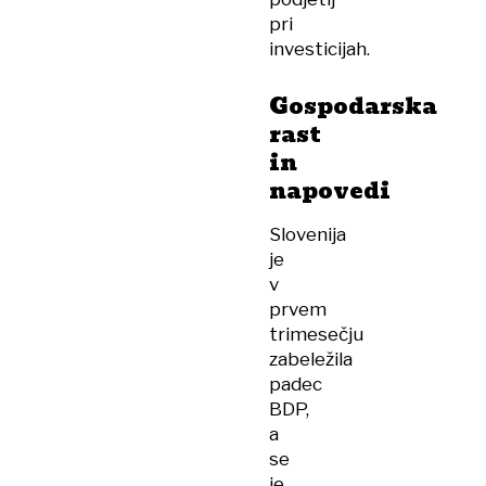
pri
investicijah.
Gospodarska
rast
in
napovedi
Slovenija
je
v
prvem
trimesečju
zabeležila
padec
BDP,
a
se
je