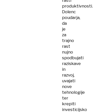
rasti
produktivnosti.
Dolenc
poudarja,
da
je
za
trajno
rast
nujno
spodbujati
raziskave
in
razvoj,
uvajati
nove
tehnologije
ter
krepiti
investicijsko