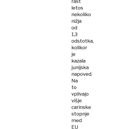
rast
letos
nekoliko
nižja
od
1,3
odstotka,
kolikor
je
kazala
junijska
napoved.
Na
to
vplivajo
višje
carinske
stopnje
med
EU