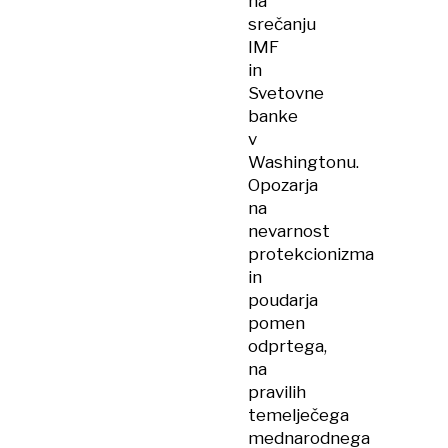
na
srečanju
IMF
in
Svetovne
banke
v
Washingtonu.
Opozarja
na
nevarnost
protekcionizma
in
poudarja
pomen
odprtega,
na
pravilih
temelječega
mednarodnega