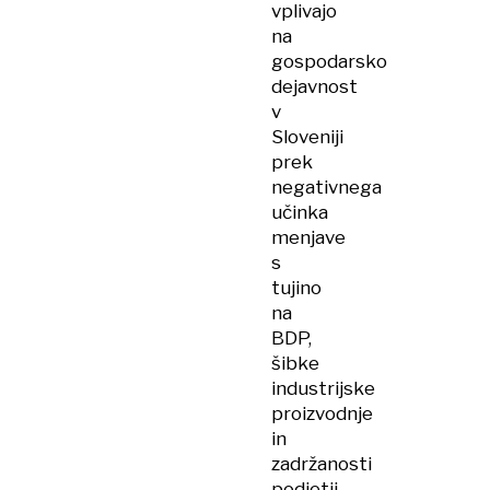
vplivajo
na
gospodarsko
dejavnost
v
Sloveniji
prek
negativnega
učinka
menjave
s
tujino
na
BDP,
šibke
industrijske
proizvodnje
in
zadržanosti
podjetij