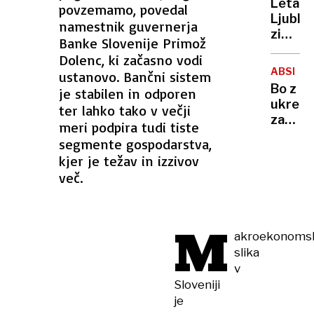
Letali
povzemamo, povedal
posnet
Ljublja
namestnik guvernerja
zlorab
zimski
otrok
Banke Slovenije Primož
vozni
Dolenc, ki začasno vodi
red
ABSENT
ustanovo. Bančni sistem
in tri
Bo z
je stabilen in odporen
nove
ukrepi
ter lahko tako v večji
destina
za
meri podpira tudi tiste
omejev
segmente gospodarstva,
še
kjer je težav in izzivov
več
več.
bolnišk
odsotn
M
akroekonoms
slika
v
Sloveniji
je