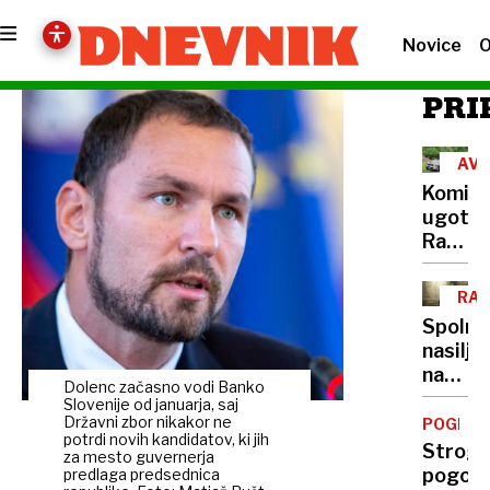
Novice
O
PRI
AVS
Komisi
ugotovi
Racija
na
Peršma
RAZ
domači
Spolno
je
nasilje
bila
nad
nezako
Dolenc začasno vodi Banko
otroki:
Slovenije od januarja, saj
Vse
Državni zbor nikakor ne
POGLOB
potrdi novih kandidatov, ki jih
več
Strogi
za mesto guvernerja
zlorab
pogoji,
predlaga predsednica