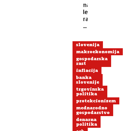
napoved
letošnje
rasti
slovenskega
BDP
znižal
slovenija
na
makroekonomija
1,1
gospodarska
odstotka
rast
inflacija
banka
slovenije
trgovinska
politika
protekcionizem
mednarodno
gospodarstvo
denarna
politika