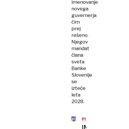
imenovanje
novega
guvernerja
čim
prej
rešeno.
Njegov
mandat
člana
sveta
Banke
Slovenije
se
izteče
leta
2028.
PRIČAKOVANO
IMF