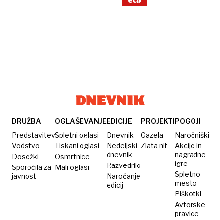
ecb
DRUŽBA
OGLAŠEVANJE
EDICIJE
PROJEKTI
POGOJI
Predstavitev
Spletni oglasi
Dnevnik
Gazela
Naročniški
Vodstvo
Tiskani oglasi
Nedeljski
Zlata nit
Akcije in
dnevnik
nagradne
Dosežki
Osmrtnice
igre
Razvedrilo
Sporočila za
Mali oglasi
Spletno
javnost
Naročanje
mesto
edicij
Piškotki
Avtorske
pravice