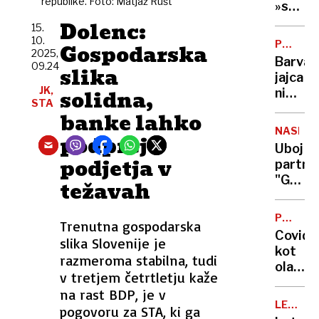
republike. Foto: Matjaž Rušt
v
»srhlji
Slovenij
zakon?
Dolenc:
15.
kje
Vse,
10.
POTROŠ
Gospodarska
jih je
kar
2025,
KOTIČE
Barva
največ
09.24
morat
slika
jajca
vedeti
JK,
solidna,
ni
o
STA
pomem
banke lahko
refer
glede
o
NASILJE
podprejo
kakovo
končan
Uboj
šteje
podjetja v
življen
partner
samo
"Grozil
težavah
ena
je,
stvar
da
(in
POSNET
Trenutna gospodarska
mi
ZLORAB
to ni
Covid
slika Slovenije je
bo
lupina)
kot
dojenč
razmeroma stabilna, tudi
olajšev
izrezal
v tretjem četrtletju kaže
okolišč
iz
na rast BDP, je v
pri
trebuh
LETALS
pogovoru za STA, ki ga
razpeč
PROME