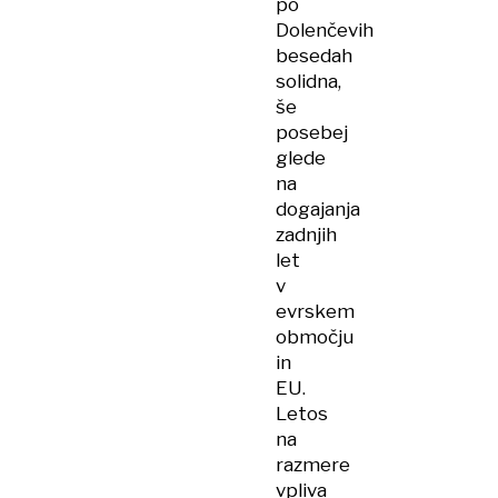
po
Dolenčevih
besedah
solidna,
še
posebej
glede
na
dogajanja
zadnjih
let
v
evrskem
območju
in
EU.
Letos
na
razmere
vpliva