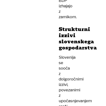
BDP
izhajajo
z
zamikom.
Strukturni
izzivi
slovenskega
gospodarstva
Slovenija
se
sooča
z
dolgoročnimi
izzivi,
povezanimi
z
upočasnjevanjem