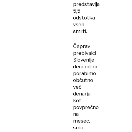
predstavlja
5,5
odstotka
vseh
smrti.
Čeprav
prebivalci
Slovenije
decembra
porabimo
občutno
več
denarja
kot
povprečno
na
mesec,
smo