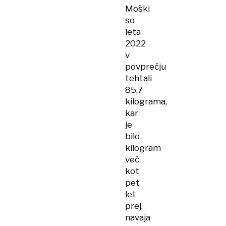
Moški
so
leta
2022
v
povprečju
tehtali
85,7
kilograma,
kar
je
bilo
kilogram
več
kot
pet
let
prej,
navaja