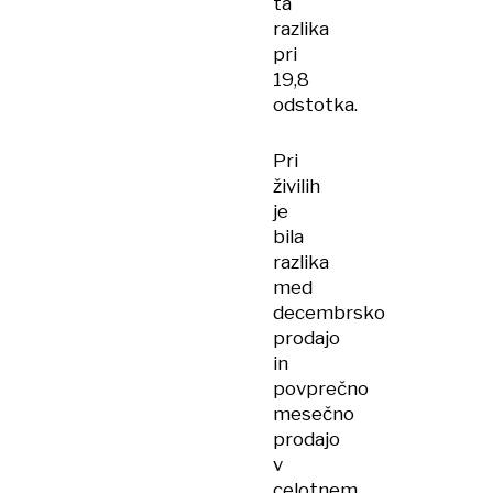
ta
razlika
pri
19,8
odstotka.
Pri
živilih
je
bila
razlika
med
decembrsko
prodajo
in
povprečno
mesečno
prodajo
v
celotnem