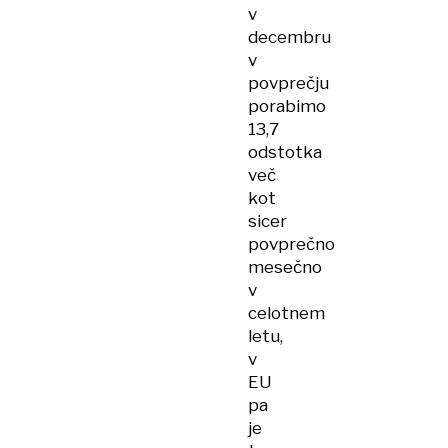
v
decembru
v
povprečju
porabimo
13,7
odstotka
več
kot
sicer
povprečno
mesečno
v
celotnem
letu,
v
EU
pa
je