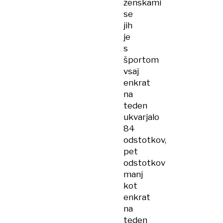
ženskami
se
jih
je
s
športom
vsaj
enkrat
na
teden
ukvarjalo
84
odstotkov,
pet
odstotkov
manj
kot
enkrat
na
teden