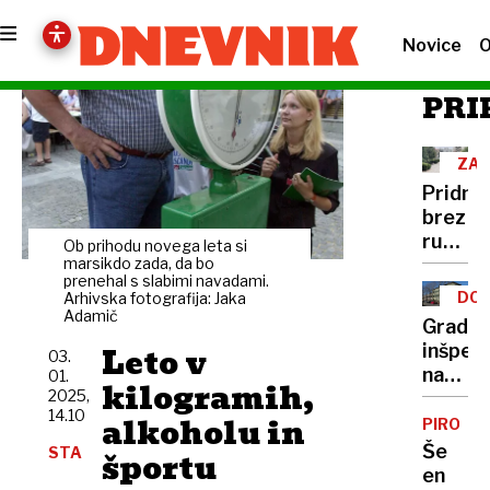
Novice
O
PRI
ZAP
PIP
Pridne
brez
ruskeg
Ob prihodu novega leta si
plina,
marsikdo zada, da bo
prenehal s slabimi navadami.
industr
DO
Arhivska fotografija: Jaka
stoji,
Adamič
NA
Gradbe
KR
ljudje
Leto v
inšpek
03.
se
nad
01.
grejej
kilogramih,
2025,
še
v eni
14.10
alkoholu in
eno
PIROTE
sobi
stanov
Še
STA
športu
skupn
en