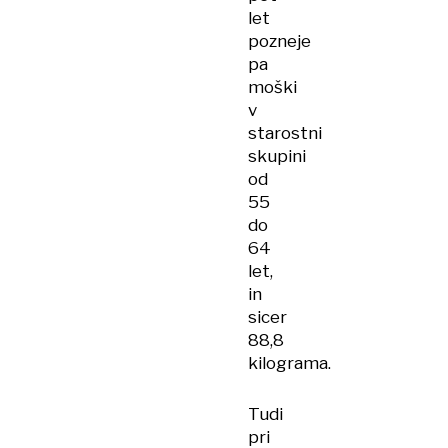
let
pozneje
pa
moški
v
starostni
skupini
od
55
do
64
let,
in
sicer
88,8
kilograma.
Tudi
pri