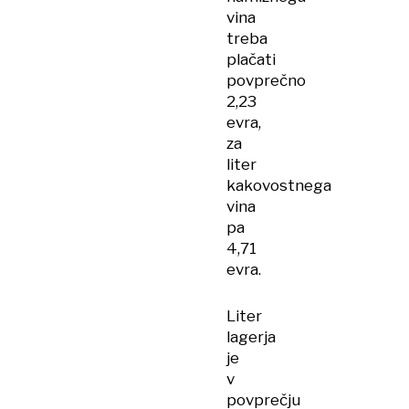
vina
treba
plačati
povprečno
2,23
evra,
za
liter
kakovostnega
vina
pa
4,71
evra.
Liter
lagerja
je
v
povprečju