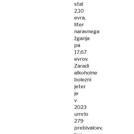
stal
2,10
evra,
liter
naravnega
žganja
pa
17,67
evrov.
Zaradi
alkoholne
bolezni
jeter
je
v
2023
umrlo
279
prebivalcev,