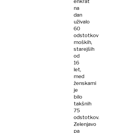
enkrat
na
dan
uživalo
60
odstotkov
moških,
starejših
od
16
let,
med
ženskami
je
bilo
takšnih
75
odstotkov.
Zelenjavo
pa