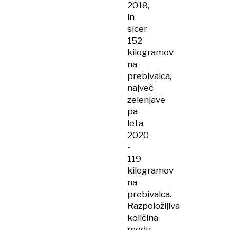
2018,
in
sicer
152
kilogramov
na
prebivalca,
največ
zelenjave
pa
leta
2020
-
119
kilogramov
na
prebivalca.
Razpoložljiva
količina
medu