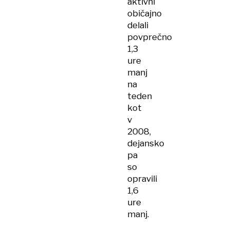
aktivni
običajno
delali
povprečno
1,3
ure
manj
na
teden
kot
v
2008,
dejansko
pa
so
opravili
1,6
ure
manj.