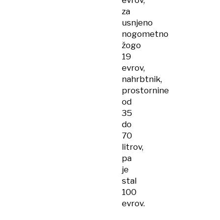
evrov,
za
usnjeno
nogometno
žogo
19
evrov,
nahrbtnik,
prostornine
od
35
do
70
litrov,
pa
je
stal
100
evrov.