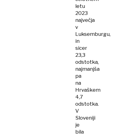
letu
2023
največja
v
Luksemburgu,
in
sicer
23,3
odstotka,
najmanjša
pa
na
Hrvaškem
4,7
odstotka.
V
Sloveniji
je
bila