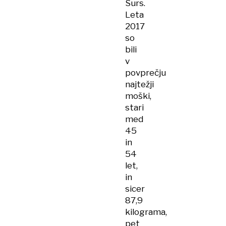
Surs.
Leta
2017
so
bili
v
povprečju
najtežji
moški,
stari
med
45
in
54
let,
in
sicer
87,9
kilograma,
pet