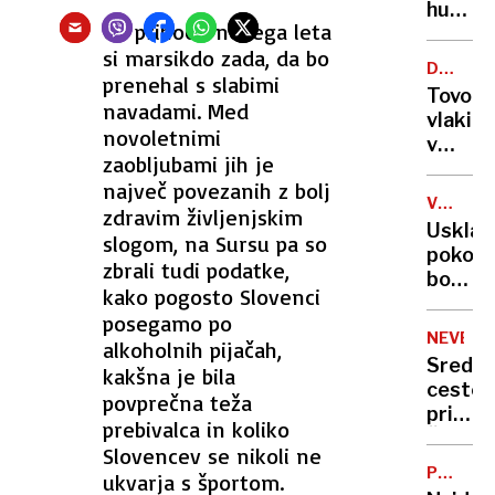
na
hudo
Ob prihodu novega leta
Krasu
poškod
si marsikdo zada, da bo
otrok,
DOLGOR
prenehal s slabimi
ki
NAČRT
Tovorn
mu
navadami. Med
vlaki
je v
novoletnimi
v
rokah
zaobljubami jih je
prihod
eksplo
največ povezanih z bolj
mimo
raketa
V
zdravim življenjskim
centra
PRIČAK
Usklad
slogom, na Sursu pa so
Ljublja
pokojn
zbrali tudi podatke,
bo
kako pogosto Slovenci
več
posegamo po
kot
NEVERJ
alkoholnih pijačah,
štiriod
Sredi
kakšna je bila
Kaj
ceste
povprečna teža
še
pri
prinaš
prebivalca in koliko
Železn
leto
Slovencev se nikoli ne
pristal
2025?
PREDSE
ukvarja s športom.
velika
DRUŽIN