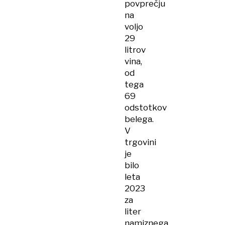
povprečju
na
voljo
29
litrov
vina,
od
tega
69
odstotkov
belega.
V
trgovini
je
bilo
leta
2023
za
liter
namiznega