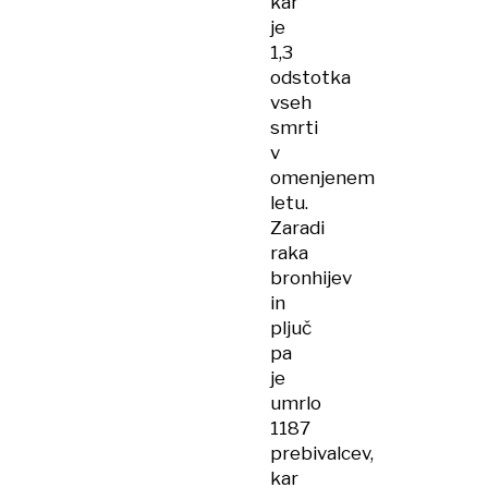
kar
je
1,3
odstotka
vseh
smrti
v
omenjenem
letu.
Zaradi
raka
bronhijev
in
pljuč
pa
je
umrlo
1187
prebivalcev,
kar