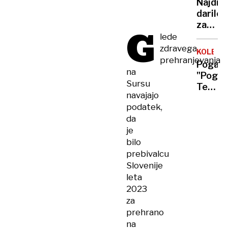
Najdra
skala
darilo
za
G
Jill
lede
Biden:
zdravega
KOLESA
Diama
prehranjevanja
Pogača
za
na
"Pogi
skoraj
Sursu
Team"
20
navajajo
odslej
tisoča
podatek,
tudi
da
na
je
dresih
bilo
člansk
prebivalcu
ekipe
Slovenije
leta
2023
za
prehrano
na