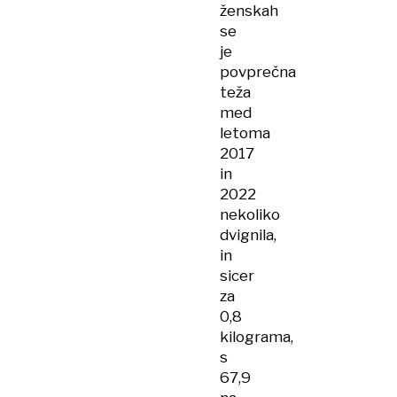
ženskah
se
je
povprečna
teža
med
letoma
2017
in
2022
nekoliko
dvignila,
in
sicer
za
0,8
kilograma,
s
67,9