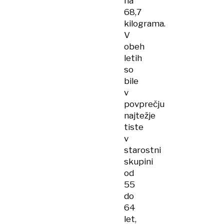
na
68,7
kilograma.
V
obeh
letih
so
bile
v
povprečju
najtežje
tiste
v
starostni
skupini
od
55
do
64
let,