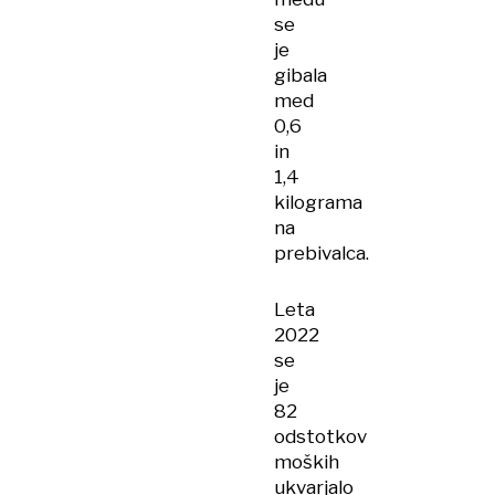
se
je
gibala
med
0,6
in
1,4
kilograma
na
prebivalca.
Leta
2022
se
je
82
odstotkov
moških
ukvarjalo