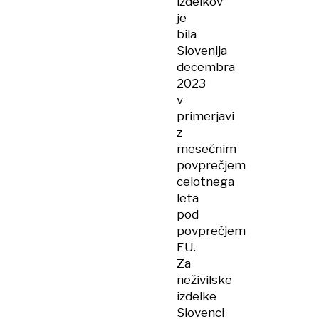
izdelkov
je
bila
Slovenija
decembra
2023
v
primerjavi
z
mesečnim
povprečjem
celotnega
leta
pod
povprečjem
EU.
Za
neživilske
izdelke
Slovenci