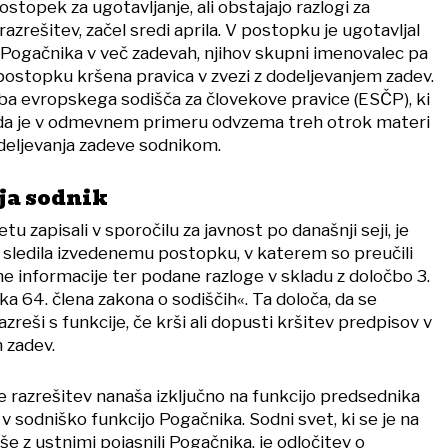
ostopek za ugotavljanje, ali obstajajo razlogi za
azrešitev, začel sredi aprila. V postopku je ugotavljal
Pogačnika v več zadevah, njihov skupni imenovalec pa
 v postopku kršena pravica v zvezi z dodeljevanjem zadev.
dba evropskega sodišča za človekove pravice (ESČP), ki
da je v odmevnem primeru odvzema treh otrok materi
odeljevanja zadeve sodnikom.
ja sodnik
u zapisali v sporočilu za javnost po današnji seji, je
i sledila izvedenemu postopku, v katerem so preučili
ne informacije ter podane razloge v skladu z določbo 3.
a 64. člena zakona o sodiščih«. Ta določa, da se
zreši s funkcije, če krši ali dopusti kršitev predpisov v
 zadev.
 razrešitev nanaša izključno na funkcijo predsednika
v sodniško funkcijo Pogačnika. Sodni svet, ki se je na
 še z ustnimi pojasnili Pogačnika, je odločitev o