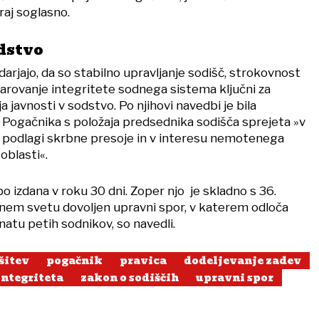
raj soglasno.
dstvo
rjajo, da so stabilno upravljanje sodišč, strokovnost
arovanje integritete sodnega sistema ključni za
a javnosti v sodstvo. Po njihovi navedbi je bila
i Pogačnika s položaja predsednika sodišča sprejeta »v
 podlagi skrbne presoje in v interesu nemotenega
oblasti«.
bo izdana v roku 30 dni. Zoper njo je skladno s 36.
nem svetu dovoljen upravni spor, v katerem odloča
atu petih sodnikov, so navedli.
šitev
pogačnik
pravica
dodeljevanje zadev
integriteta
zakon o sodiščih
upravni spor