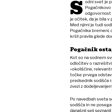
S
odni svet je p
Pogačnikovo r
odgovornost 
je očitek, da je bila
Med njimi je tudi so
Pogačnika bremeni, 
kršil pravila glede d
Pogačnik osta
Kot so na sodnem svet
odločitev o razrešitv
»okoliščine, relevant
točke prvega odstavk
predsednik sodišča ra
zvezi z dodeljevanjem
Po navedbah sveta se
sodišča in ne posega 
današnji seji seznanil