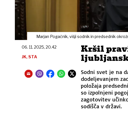
Marjan Pogačnik, višji sodnik in predsednik okrož
Kršil prav
06. 11. 2025, 20.42
ljubljans
JK, STA
Sodni svet je na da
dodeljevanjem zade
položaja predsedni
so izpolnjeni pogo
zagotovitev učink
sodišča v državi.