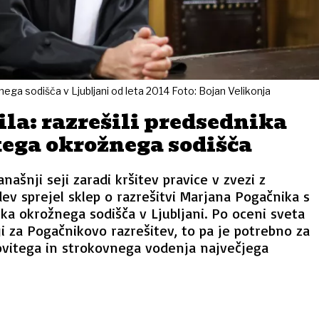
nega sodišča v Ljubljani od leta 2014 Foto: Bojan Velikonja
ila: razrešili predsednika
kega okrožnega sodišča
našnji seji zaradi kršitev pravice v zvezi z
v sprejel sklep o razrešitvi Marjana Pogačnika s
ka okrožnega sodišča v Ljubljani. Po oceni sveta
ji za Pogačnikovo razrešitev, to pa je potrebno za
ovitega in strokovnega vodenja največjega