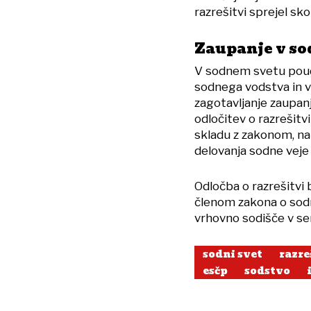
razrešitvi sprejel sko
Zaupanje v so
V sodnem svetu pouda
sodnega vodstva in v
zagotavljanje zaupanj
odločitev o razrešitv
skladu z zakonom, na
delovanja sodne veje 
Odločba o razrešitvi 
členom zakona o sod
vrhovno sodišče v sen
sodni svet
razre
esčp
sodstvo