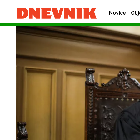
Novice
Obj