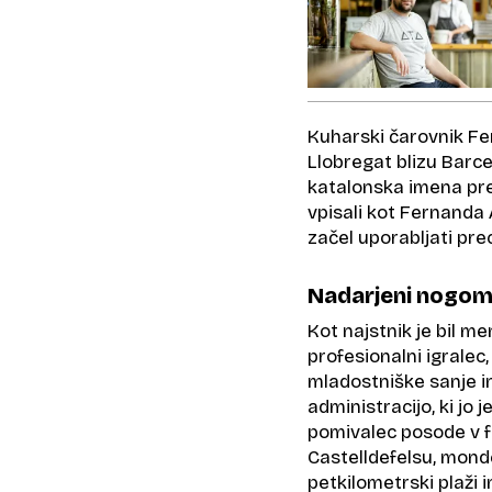
Kuharski čarovnik Fer
Llobregat blizu Barce
katalonska imena pre
vpisali kot Fernanda 
začel uporabljati pre
Nadarjeni nogo
Kot najstnik je bil m
profesionalni igralec,
mladostniške sanje in
administracijo, ki jo 
pomivalec posode v f
Castelldefelsu, mon
petkilometrski plaži