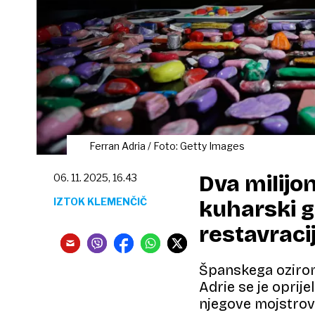
Ferran Adria / Foto: Getty Images
Dva milijon
06. 11. 2025, 16.43
IZTOK KLEMENČIČ
kuharski g
restavraci
Španskega oziro
Adrie se je oprije
njegove mojstrovi