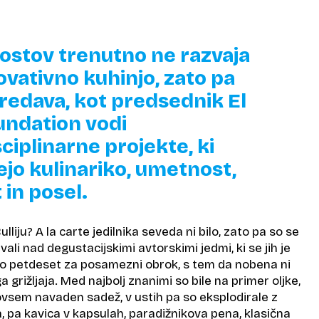
gostov trenutno ne razvaja
ovativno kuhinjo, zato pa
predava, kot predsednik El
oundation vodi
ciplinarne projekte, ki
ejo kulinariko, umetnost,
 in posel.
 Bulliju? A la carte jedilnika seveda ni bilo, zato pa so se
ali nad degustacijskimi avtorskimi jedmi, ki se jih je
do petdeset za posamezni obrok, s tem da nobena ni
 grižljaja. Med najbolj znanimi so bile na primer oljke,
 povsem navaden sadež, v ustih pa so eksplodirale z
 pa kavica v kapsulah, paradižnikova pena, klasična