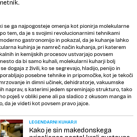
metnik.
 ki se ga najpogosteje omenja kot pionirja molekularne
i po tem, da je s svojimi revolucionarnimi tehnikami
 moderno gastronomijo in pokazal, da je kuhanje lahko
kularna kuhinja je namreč način kuhanja, pri katerem
ikalnih in kemijskih procesov ustvarjajo povsem
esto da bi samo kuhali, molekularni kuharji bolj
se dogaja z živili, ko se segrevajo, hladijo, penijo in
 uporabljajo posebne tehnike in pripomočke, kot je tekoči
amrzovanje in dimni učinek, dehidratorje, vakuumske
ih naprav, s katerimi jedem spreminjajo strukturo, tako
ho poješ v obliki pene ali pa sladico z okusom manga in
o, da je videti kot povsem pravo jajce.
LEGENDARNI KUHARJI
Kako je sin makedonskega