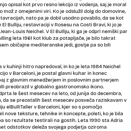
njo opisal kot prvo resno lekcijo iz vodenja, saj je moral
o mož z omejenimi viri. Ko je odslužil dolg do domovine,
stavracijah, nato pa je dobil usodno povabilo, da se kot
v El Bulliju, restavraciji v Rosesu na Costi Bravi, ki jo je
Jean-Louis Neichel. V El Bulliju, ki ga je odprl nemški par
ling leta 1961 kot klub za potapljače, je bilo takrat
em običajne mediteranske jedi, gostje pa so bili
a v kuhinji hitro napredoval, in ko je leta 1984 Neichel
ijo v Barceloni, je postal glavni kuhar in konec
paj z glavnim menedžerjem in poslovnim partnerjem
ulli preobrazil v globalno gastronomsko ikono.
odprta le šest mesecev na leto, od junija do decembra,
lo, da se preostalih šest mesecev posveča raziskavam v
u elBulliTaller v Barceloni, kjer so s pomočjo
i nove teksture, tehnike in koncepte, poleti, ko je bila
a so rezultate testirali na gostih. Leta 1990 sta Adria
jset odstotkov deleža svojega podjetja oziroma