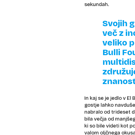
sekundah.
Svojih 
več z in
veliko 
Bulli F
multidis
združuj
znanost
In kaj se je jedlo v El
gostje lahko navdušev
nabralo od trideset 
bila večja od manjšega
ki so bile videti kot
valom oljčnega okusa,