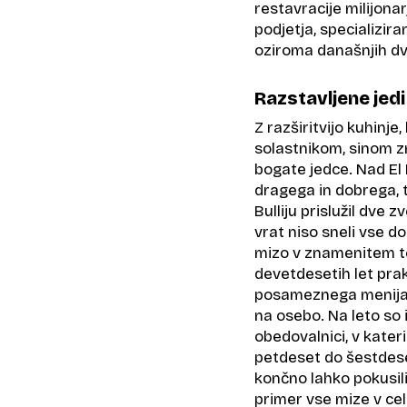
restavracije milijona
podjetja, specializir
oziroma današnjih dva
Razstavljene jedi 
Z razširitvijo kuhinje
solastnikom, sinom zn
bogate jedce. Nad El 
dragega in dobrega, t
Bulliju prislužil dve z
vrat niso sneli vse do 
mizo v znamenitem te
devetdesetih let pra
posameznega menija b
na osebo. Na leto so 
obedovalnici, v kateri
petdeset do šestdeset
končno lahko pokusili
primer vse mize v ce