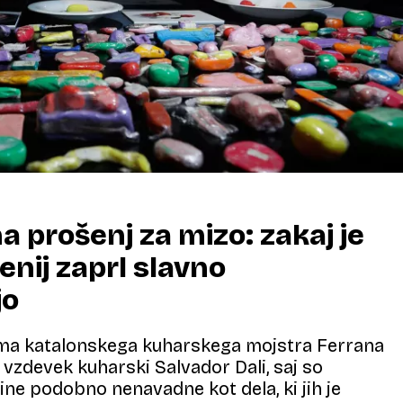
a prošenj za mizo: zakaj je
enij zaprl slavno
jo
ma katalonskega kuharskega mojstra Ferrana
l vzdevek kuharski Salvador Dali, saj so
ne podobno nenavadne kot dela, ki jih je