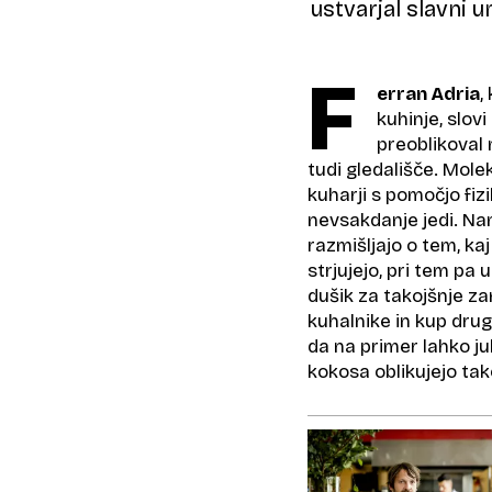
ustvarjal slavni u
F
erran Adria
,
kuhinje, slov
preoblikoval
tudi gledališče. Mole
kuharji s pomočjo fiz
nevsakdanje jedi. Nam
razmišljajo o tem, kaj 
strjujejo, pri tem pa
dušik za takojšnje z
kuhalnike in kup drug
da na primer lahko ju
kokosa oblikujejo tak