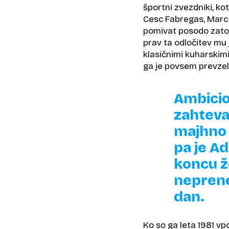
športni zvezdniki, ko
Cesc Fabregas, Marc G
pomivat posodo zato, d
prav ta odločitev mu j
klasičnimi kuharskimi
ga je povsem prevzel
Ambicio
zahteva
majhno 
pa je Ad
koncu že
neprene
dan.
Ko so ga leta 1981 vp