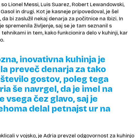
t so Lionel Messi, Luis Suarez, Robert Lewandowski,
asol in drugi. Kot je kasneje pripovedoval, je šel
a bi zaslužil nekaj denarja za počitnice na Ibizi. In
e spremenila življenje, saj se je tam seznanil s
 tehnikami in tem, kako funkcionira delo v kuhinji, kar
o.
zna, inovativna kuhinja je
la preveč denarja za tako
število gostov, poleg tega
ria še navrgel, da je imel na
 vsega čez glavo, saj je
homa delal petnajst ur na
oklicali v vojsko, je Adria prevzel odgovornost za kuhinjo