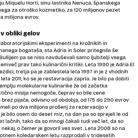
rju Miquelu Horti, sinu lastnika Nenuca, španskega
anega za otroško kozmetiko, za 120 milijonov pezet
 milijona evrov.
v obliki gelov
, laboratorijskimi eksperimenti na krožnikih in
anega bogataša, sta Adria in Soler pritegnila še
Bullijem pa se niso navduševali samo ljubitelji vsega
emveč prav tako kulinarični kritiki. Leta 1990 je Adria El
vezdici, tretja pa je zablestela leta 1997 in je z vhodnih
leta 2011, ko se je restavracija zaprla. Je bilo pa dobiti
mplju molekularne kulinarike že od začetka
ktično misija nemogoče, čeprav so bile cene
rez pijače, odvisno od obdobja, od 175 do 290 evrov
imeli po dva milijona prošenj za rezervacijo v
 je bilo osem do deset miz, na dan pa so sprejeli le od
 lačnih, tako da so mnogi čakali tudi več let, da so
 nekaj, o čemer je govoril ves svet. Leta 2008 so na
lotnem koledarskem letu razprodali v tridesetih