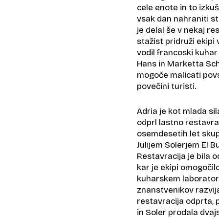
cele enote in to izkuš
vsak dan nahraniti st
je delal še v nekaj re
stažist pridruži ekipi 
vodil francoski kuhar 
Hans in Marketta Schil
mogoče malicati povs
povečini turisti.
Adria je kot mlada sil
odprl lastno restavrac
osemdesetih let sku
Julijem Solerjem El B
Restavracija je bila 
kar je ekipi omogoči
kuharskem laboratorij
znanstvenikov razvijal
restavracija odprta, p
in Soler prodala dva