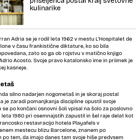
priseljenca postal kralj svetovne
kulinarike
ran Adria se je rodil leta 1962 v mestu L'Hospitalet de
lone v času frankistične diktature, ko so bila
povedana, zato so ga ob rojstvu v matično knjigo
Adrio Acosto. Svoje pravo katalonsko ime in priimek je
cej kasneje.
metaš
enda silno nadarjen nogometaš in je skoraj postal
 a je zaradi pomanjkanja discipline opustil svoje
 se po končani osnovni šoli vpisal na šolo za poslovno
je leta 1980 pri osemnajstih zapustil in šel raje delat kot
rancosko restavracijo hotela Playafels v
denem mestecu blizu Barcelone, znanem po
 in po tem, da imajo danes tam svoje hiše predvsem