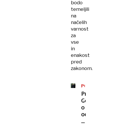
bodo
temeljili
na
načelih
varnost
za
vse
in
enakost
pred
zakonom.
PO
TRAGEDIJI
Premier
Golob
o
odstopu
Katič
in