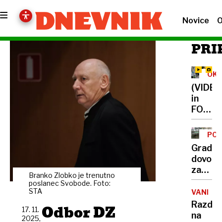
Novice
O
PRI
OKR
ME
(VIDEO
in
FOTO)
20-
metrs
PO
smrek
AJD
Gradb
že
dovolje
na
za
Preše
Branko Zlobko je trenutno
minipl
poslanec Svobode. Foto:
trgu
mestn
STA
VANDAL
kina
Razdej
Odbor DZ
17. 11.
predv
na
2025,