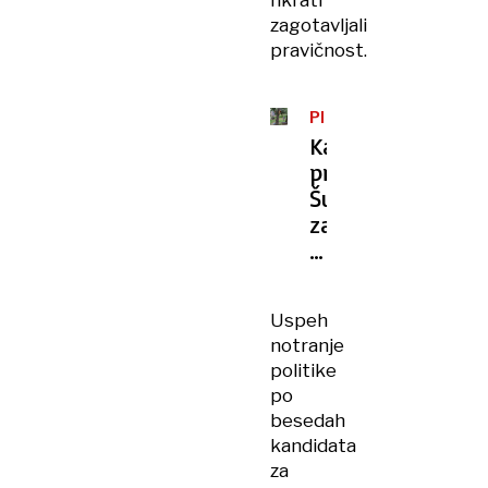
hkrati
zagotavljali
pravičnost.
PROTI
SPREJETJU
Kazenski
pravniki:
Šutarjev
zakon
nepremišljen
in
ustavno
Uspeh
sporen
notranje
politike
po
besedah
kandidata
za