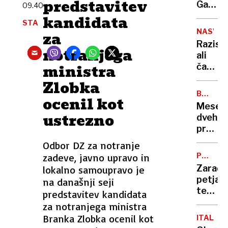
predstavitev
prihod
Gallus
09.40
leto
nabrežj
kandidata
STA
policija
NASVET
za
že
Razisk
izsledi
notranjega
ali
osumlj
ministra
čas
z
Zlobka
leti
BAROM
ocenil kot
res
POLITIK
Mesec
mineva
ustrezno
dveh
vedno
predse
hitreje
več
Odbor DZ za notranje
sprem
zadeve, javno upravo in
PROTIV
na
GLASBA
Zaradi
lokalno samoupravo je
lestvic
petja
na današnji seji
priljub
teh
predstavitev kandidata
pesmi
za notranjega ministra
vas
Branka Zlobka ocenil kot
ITALIJA
lahko