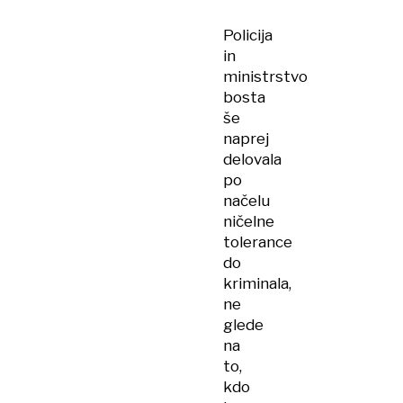
Poklukarja
Policija
obvestil
in
DZ
ministrstvo
bosta
še
naprej
delovala
po
načelu
ničelne
tolerance
do
kriminala,
ne
glede
na
to,
kdo