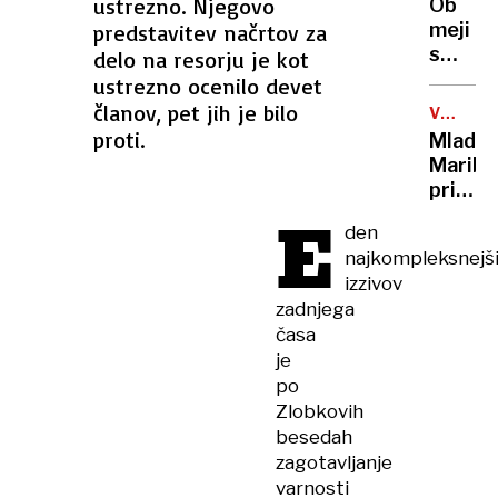
ustrezno. Njegovo
Ob
v
meji
predstavitev načrtov za
Rusiji
s
delo na resorju je kot
zaprej
Sloveni
ustrezno ocenilo devet
hude
članov, pet jih je bilo
V
poplav
PRIPOR
proti.
Mladi
evakuir
Maribo
300
priznal
ljudi
E
da je
den
na
najkompleksnejš
Norveš
izzivov
tihotap
zadnjega
na
časa
deseti
je
kilogr
kokain
po
Zlobkovih
besedah
zagotavljanje
varnosti