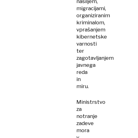
nasiljem,
migracijami,
organiziranim
kriminalom,
vprašanjem
kibernetske
varnosti
ter
zagotavljanjem
javnega
reda
in
miru.
Ministrstvo
za
notranje
zadeve
mora
v