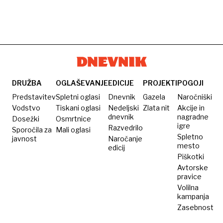
DRUŽBA
OGLAŠEVANJE
EDICIJE
PROJEKTI
POGOJI
Predstavitev
Spletni oglasi
Dnevnik
Gazela
Naročniški
Vodstvo
Tiskani oglasi
Nedeljski
Zlata nit
Akcije in
dnevnik
nagradne
Dosežki
Osmrtnice
igre
Razvedrilo
Sporočila za
Mali oglasi
Spletno
javnost
Naročanje
mesto
edicij
Piškotki
Avtorske
pravice
Volilna
kampanja
Zasebnost