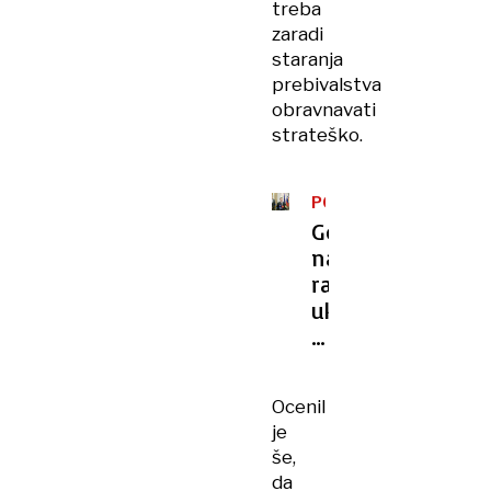
treba
zaradi
staranja
prebivalstva
obravnavati
strateško.
PO
SOBOTNEM
Golob
NAPADU
napovedal
radikalne
ukrepe
pri
reševanju
romskih
Ocenil
vprašanj
je
še,
da