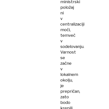
ministrski
položaj
ni
v
centralizaciji
moči,
temveč
v
sodelovanju.
Varnost
se
začne
v
lokalnem
okolju,
je
prepričan,
zato
bodo
krepili