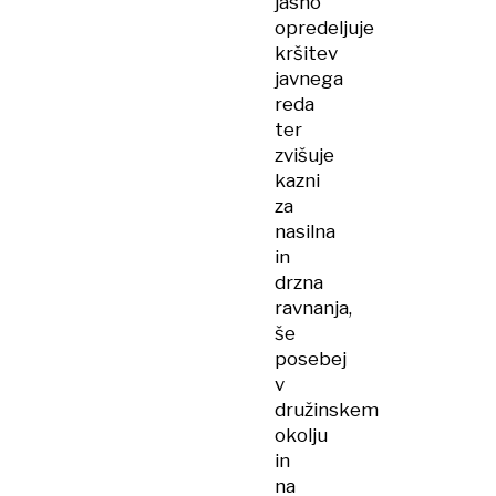
jasno
opredeljuje
kršitev
javnega
reda
ter
zvišuje
kazni
za
nasilna
in
drzna
ravnanja,
še
posebej
v
družinskem
okolju
in
na