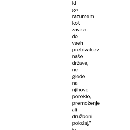
ki
ga
razumem
kot
zavezo
do
vseh
prebivalcev
naše
države,
ne
glede
na
njihovo
poreklo,
premoženje
ali
družbeni
položaj,"
je