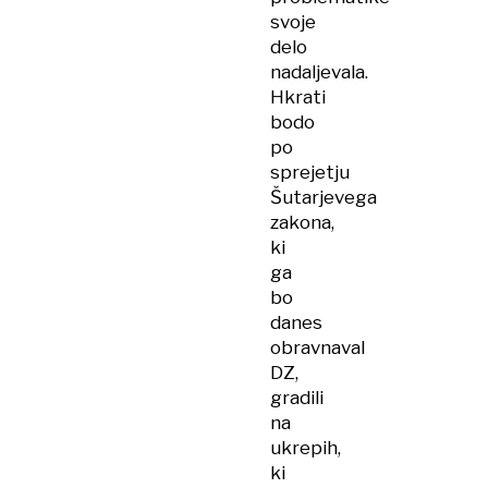
svoje
delo
nadaljevala.
Hkrati
bodo
po
sprejetju
Šutarjevega
zakona,
ki
ga
bo
danes
obravnaval
DZ,
gradili
na
ukrepih,
ki