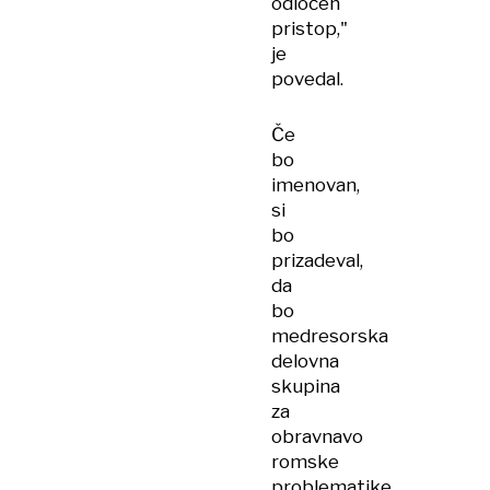
odločen
pristop,"
je
povedal.
Če
bo
imenovan,
si
bo
prizadeval,
da
bo
medresorska
delovna
skupina
za
obravnavo
romske
problematike