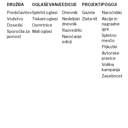
DRUŽBA
OGLAŠEVANJE
EDICIJE
PROJEKTI
POGOJI
Predstavitev
Spletni oglasi
Dnevnik
Gazela
Naročniški
Vodstvo
Tiskani oglasi
Nedeljski
Zlata nit
Akcije in
dnevnik
nagradne
Dosežki
Osmrtnice
igre
Razvedrilo
Sporočila za
Mali oglasi
Spletno
javnost
Naročanje
mesto
edicij
Piškotki
Avtorske
pravice
Volilna
kampanja
Zasebnost