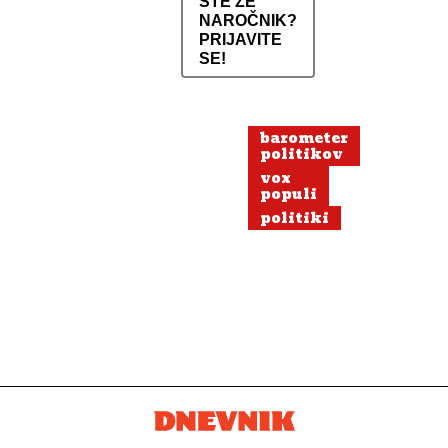
STE ŽE
NAROČNIK?
PRIJAVITE
SE!
barometer
politikov
vox
populi
politiki