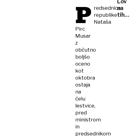
Lov
P
nosili
DO
redsednica
na
TRSTA
kar
tihota
republike
štupo
moški
Nataša
divjal,
Pirc
vozil
Musar
v
z
napačn
občutno
smer,
boljšo
v
oceno
trčenj
kot
poškod
oktobra
policis
ostaja
na
čelu
lestvice,
pred
ministrom
in
predsednikom