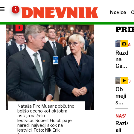
Novice
O
PRI
VAN
Razdej
na
Gallus
nabrežj
policija
ITA
že
Ob
izsledi
meji
osumlj
s
Nataša Pirc Musar z občutno
Sloveni
boljšo oceno kot oktobra
hude
ostaja na čelu
NASVET
lestvice. Robert Golob pa je
poplav
Razisk
naredil največji skok na
evakua
ali
lestvici. Foto: Nik Erik