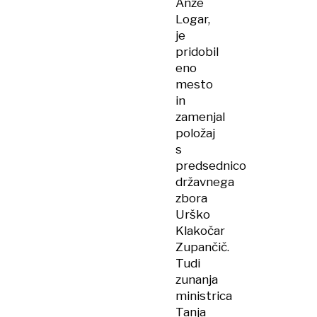
Anže
Logar,
je
pridobil
eno
mesto
in
zamenjal
položaj
s
predsednico
državnega
zbora
Urško
Klakočar
Zupančič.
Tudi
zunanja
ministrica
Tanja