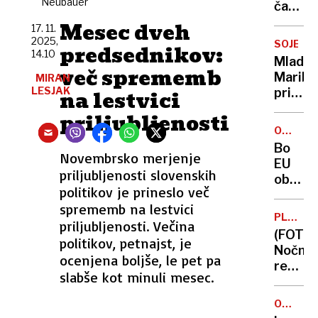
Neubauer
300
čas
ljudi
z
Mesec dveh
17. 11.
leti
2025,
SOJENJE
predsednikov:
res
14.10
Mladi
mineva
več sprememb
Maribo
MIRAN
vedno
LESJAK
na lestvici
priznal
hitreje
da je
priljubljenosti
na
O
Norveš
NOVEM
Bo
tihotap
DAVKU
Novembrsko merjenje
EU
na
priljubljenosti slovenskih
obdavč
deseti
politikov je prineslo več
čips,
kilogr
sprememb na lestvici
majone
kokain
PLANIN
priljubljenosti. Večina
gazira
OVČARI
(FOTO)
politikov, petnajst, je
pijače
Nočno
…?
ocenjena boljše, le pet pa
reševa
slabše kot minuli mesec.
izmuče
Franco
OD
enega
POSTOJ